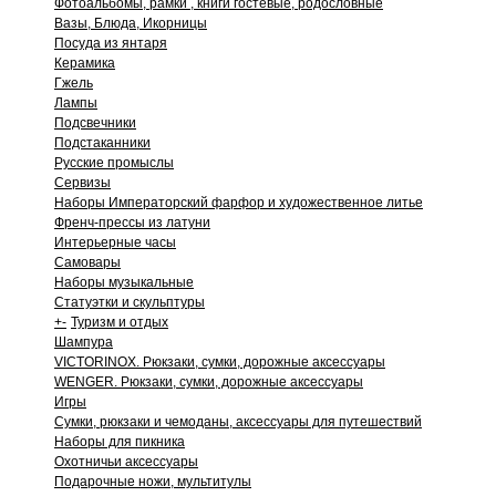
Фотоальбомы, рамки , книги гостевые, родословные
Вазы, Блюда, Икорницы
Посуда из янтаря
Керамика
Гжель
Лампы
Подсвечники
Подстаканники
Русские промыслы
Сервизы
Наборы Императорский фарфор и художественное литье
Френч-прессы из латуни
Интерьерные часы
Самовары
Наборы музыкальные
Статуэтки и скульптуры
+
-
Туризм и отдых
Шампура
VICTORINOX. Рюкзаки, сумки, дорожные аксессуары
WENGER. Рюкзаки, сумки, дорожные аксессуары
Игры
Сумки, рюкзаки и чемоданы, аксессуары для путешествий
Наборы для пикника
Охотничьи аксессуары
Подарочные ножи, мультитулы