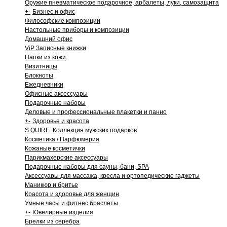
Оружие пневматическое подарочное, арбалеты, луки, самозащита
+
-
Бизнес и офис
Философские композиции
Настольные приборы и композиции
Домашний офис
ViP Записные книжки
Папки из кожи
Визитницы
Блокноты
Ежедневники
Офисные аксессуары
Подарочные наборы
Деловые и профессиональные плакетки и панно
+
-
Здоровье и красота
S QUIRE. Коллекция мужских подарков
Косметика / Парфюмерия
Кожаные косметички
Парикмахерские аксессуары
Подарочные наборы для сауны, бани, SPA
Аксессуары для массажа, кресла и ортопедические гаджеты
Маникюр и бритье
Красота и здоровье для женщин
Умные часы и фитнес браслеты
+
-
Ювелирные изделия
Брелки из серебра