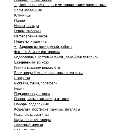
+
-
Настенные сувениры с металлическими элементами
Часы настенные
Ключницы
Панно
Иконы, оклады
Гербы, эмблемы
Изготовление часов
Плакетки и картины
+
-
Изделия из кожи ручной работы
Фотоальбомы и фоторамки
Родословные, гостевые книги , семейная летопись
Ежедневники из кожи
Книги в кожаном переплёте
Визитницы большие настольные из кожи
Шкатулки
Рюкзаки, сумки, портфели
Ремни
Подарочная упаковка
Панно , часы и ключницы из кожи
Наборы подарочные
Кошельки, портмоне, зажимы, футляры
Кожаные косметички
Карманные ключницы
Записные книжки