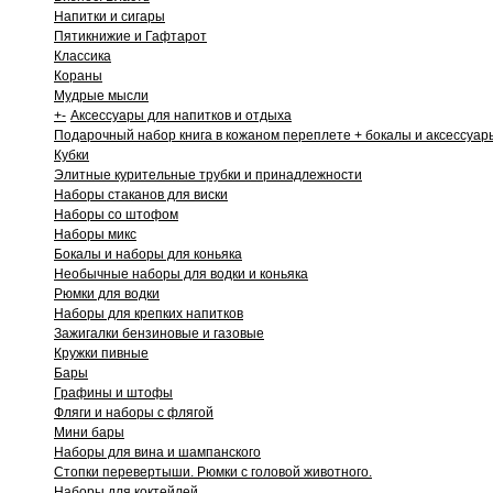
Напитки и сигары
Пятикнижие и Гафтарот
Классика
Кораны
Мудрые мысли
+
-
Аксессуары для напитков и отдыха
Подарочный набор книга в кожаном переплете + бокалы и аксессуар
Кубки
Элитные курительные трубки и принадлежности
Наборы стаканов для виски
Наборы со штофом
Наборы микс
Бокалы и наборы для коньяка
Необычные наборы для водки и коньяка
Рюмки для водки
Наборы для крепких напитков
Зажигалки бензиновые и газовые
Кружки пивные
Бары
Графины и штофы
Фляги и наборы с флягой
Мини бары
Наборы для вина и шампанского
Стопки перевертыши. Рюмки с головой животного.
Наборы для коктейлей