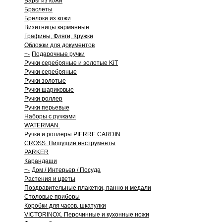
Бары из кожи
Браслеты
Брелоки из кожи
Визитницы карманные
Графины, Фляги, Кружки
Обложки для документов
+
-
Подарочные ручки
Ручки серебряные и золотые KiT
Ручки серебряные
Ручки золотые
Ручки шариковые
Ручки роллер
Ручки перьевые
Наборы с ручками
WATERMAN.
Ручки и роллеры PIERRE CARDIN
CROSS. Пишущие инструменты
PARKER
Карандаши
+
-
Дом / Интерьер / Посуда
Растения и цветы
Поздравительные плакетки, панно и медали
Столовые приборы
Коробки для часов, шкатулки
VICTORINOX. Перочинные и кухонные ножи