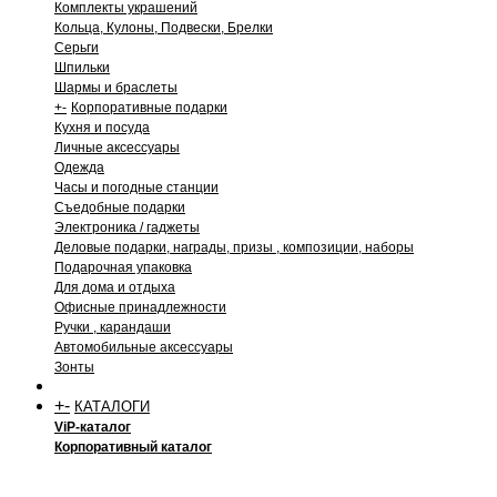
Комплекты украшений
Кольца, Кулоны, Подвески, Брелки
Серьги
Шпильки
Шармы и браслеты
+
-
Корпоративные подарки
Кухня и посуда
Личные аксессуары
Одежда
Часы и погодные станции
Съедобные подарки
Электроника / гаджеты
Деловые подарки, награды, призы , композиции, наборы
Подарочная упаковка
Для дома и отдыха
Офисные принадлежности
Ручки , карандаши
Автомобильные аксессуары
Зонты
+
-
КАТАЛОГИ
ViP-каталог
Корпоративный каталог