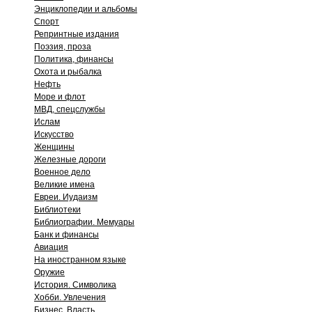
Энциклопедии и альбомы
Спорт
Репринтные издания
Поэзия, проза
Политика, финансы
Охота и рыбалка
Нефть
Море и флот
МВД, спецслужбы
Ислам
Искусство
Женщины
Железные дороги
Военное дело
Великие имена
Евреи. Иудаизм
Библиотеки
Библиографии. Мемуары
Банк и финансы
Авиация
На иностранном языке
Оружие
История. Символика
Хобби. Увлечения
Бизнес. Власть