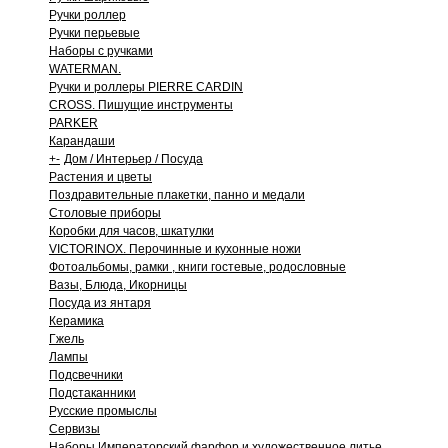
Ручки роллер
Ручки перьевые
Наборы с ручками
WATERMAN.
Ручки и роллеры PIERRE CARDIN
CROSS. Пишущие инструменты
PARKER
Карандаши
+
-
Дом / Интерьер / Посуда
Растения и цветы
Поздравительные плакетки, панно и медали
Столовые приборы
Коробки для часов, шкатулки
VICTORINOX. Перочинные и кухонные ножи
Фотоальбомы, рамки , книги гостевые, родословные
Вазы, Блюда, Икорницы
Посуда из янтаря
Керамика
Гжель
Лампы
Подсвечники
Подстаканники
Русские промыслы
Сервизы
Наборы Императорский фарфор и художественное литье