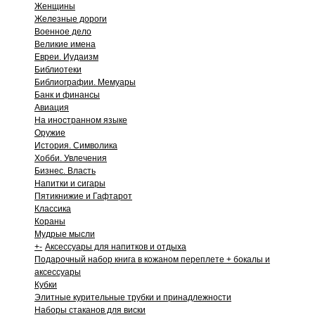
Женщины
Железные дороги
Военное дело
Великие имена
Евреи. Иудаизм
Библиотеки
Библиографии. Мемуары
Банк и финансы
Авиация
На иностранном языке
Оружие
История. Символика
Хобби. Увлечения
Бизнес. Власть
Напитки и сигары
Пятикнижие и Гафтарот
Классика
Кораны
Мудрые мысли
+
-
Аксессуары для напитков и отдыха
Подарочный набор книга в кожаном переплете + бокалы и
аксессуары
Кубки
Элитные курительные трубки и принадлежности
Наборы стаканов для виски