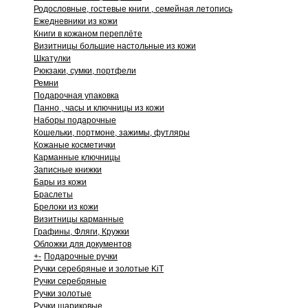
Родословные, гостевые книги , семейная летопись
Ежедневники из кожи
Книги в кожаном переплёте
Визитницы большие настольные из кожи
Шкатулки
Рюкзаки, сумки, портфели
Ремни
Подарочная упаковка
Панно , часы и ключницы из кожи
Наборы подарочные
Кошельки, портмоне, зажимы, футляры
Кожаные косметички
Карманные ключницы
Записные книжки
Бары из кожи
Браслеты
Брелоки из кожи
Визитницы карманные
Графины, Фляги, Кружки
Обложки для документов
+
-
Подарочные ручки
Ручки серебряные и золотые KiT
Ручки серебряные
Ручки золотые
Ручки шариковые