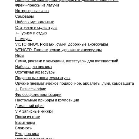
Френч-прессы из латуни
Интерьерные часы
Самовары
Наборы музыкальные
Статуэтки и скульптуры
+
-
Туризм и отдых
Шампура
VICTORINOX. Рюкзаки, сумки, дорожные аксессуары
WENGER. Рюкзаки, сумки, дорожные аксессуары
Игры
Сумки, рюкзаки и чемоданы, аксессуары для путешествий
Наборы для пикника
Охотничьи аксессуары
Подарочные ножи, мультитулы
Оружие пневматическое подарочное, арбалеты, луки, самозащита
+
-
Бизнес и офис
Философские композиции
Настольные приборы и композиции
Домашний офис
ViP Записные книжки
Папки из кожи
Визитницы
Блокноты
Ежедневники