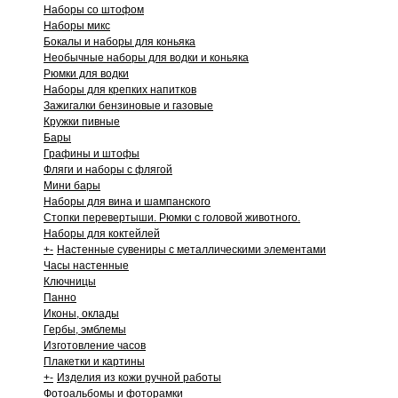
Наборы со штофом
Наборы микс
Бокалы и наборы для коньяка
Необычные наборы для водки и коньяка
Рюмки для водки
Наборы для крепких напитков
Зажигалки бензиновые и газовые
Кружки пивные
Бары
Графины и штофы
Фляги и наборы с флягой
Мини бары
Наборы для вина и шампанского
Стопки перевертыши. Рюмки с головой животного.
Наборы для коктейлей
+
-
Настенные сувениры с металлическими элементами
Часы настенные
Ключницы
Панно
Иконы, оклады
Гербы, эмблемы
Изготовление часов
Плакетки и картины
+
-
Изделия из кожи ручной работы
Фотоальбомы и фоторамки