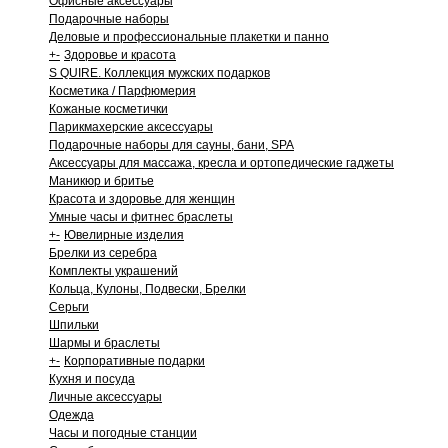
Офисные аксессуары
Подарочные наборы
Деловые и профессиональные плакетки и панно
+
-
Здоровье и красота
S QUIRE. Коллекция мужских подарков
Косметика / Парфюмерия
Кожаные косметички
Парикмахерские аксессуары
Подарочные наборы для сауны, бани, SPA
Аксессуары для массажа, кресла и ортопедические гаджеты
Маникюр и бритье
Красота и здоровье для женщин
Умные часы и фитнес браслеты
+
-
Ювелирные изделия
Брелки из серебра
Комплекты украшений
Кольца, Кулоны, Подвески, Брелки
Серьги
Шпильки
Шармы и браслеты
+
-
Корпоративные подарки
Кухня и посуда
Личные аксессуары
Одежда
Часы и погодные станции