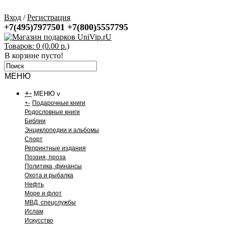
Вход
/
Регистрация
+7(495)7977501
+7(800)5557795
Товаров: 0 (0.00 р.)
В корзине пусто!
МЕНЮ
+
-
МЕНЮ v
+
-
Подарочные книги
Родословные книги
Библии
Энциклопедии и альбомы
Спорт
Репринтные издания
Поэзия, проза
Политика, финансы
Охота и рыбалка
Нефть
Море и флот
МВД, спецслужбы
Ислам
Искусство