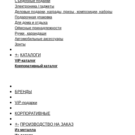
Съедобные подарки
Электроника / гаджеты
Деловые подарки, награды, призы , композиции, наборы
Подарочная упаковка
Для дома и отдыха
Офисные принадлежности
Ручки , карандаши
Автомобильные аксессуары
Зонты
+
-
КАТАЛОГИ
ViP-каталог
Корпоративный каталог
БРЕНДЫ
ViP-подарки
КОРПОРАТИВНЫЕ
+
-
ПРОИЗВОДСТВО НА ЗАКАЗ
Из металла