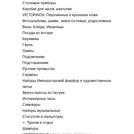
Столовые приборы
Коробки для часов, шкатулки
VICTORINOX. Перочинные и кухонные ножи
Фотоальбомы, рамки , книги гостевые, родословные
Вазы, Блюда, Икорницы
Посуда из янтаря
Керамика
Гжель
Лампы
Подсвечники
Подстаканники
Русские промыслы
Сервизы
Наборы Императорский фарфор и художественное
литье
Френч-прессы из латуни
Интерьерные часы
Самовары
Наборы музыкальные
Статуэтки и скульптуры
+
-
Туризм и отдых
Шампура