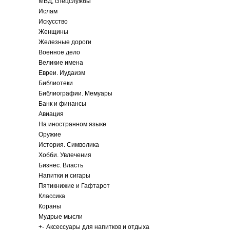
МВД, спецслужбы
Ислам
Искусство
Женщины
Железные дороги
Военное дело
Великие имена
Евреи. Иудаизм
Библиотеки
Библиографии. Мемуары
Банк и финансы
Авиация
На иностранном языке
Оружие
История. Символика
Хобби. Увлечения
Бизнес. Власть
Напитки и сигары
Пятикнижие и Гафтарот
Классика
Кораны
Мудрые мысли
+
-
Аксессуары для напитков и отдыха