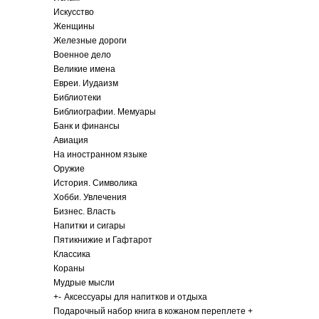
Искусство
Женщины
Железные дороги
Военное дело
Великие имена
Евреи. Иудаизм
Библиотеки
Библиографии. Мемуары
Банк и финансы
Авиация
На иностранном языке
Оружие
История. Символика
Хобби. Увлечения
Бизнес. Власть
Напитки и сигары
Пятикнижие и Гафтарот
Классика
Кораны
Мудрые мысли
+
-
Аксессуары для напитков и отдыха
Подарочный набор книга в кожаном переплете +