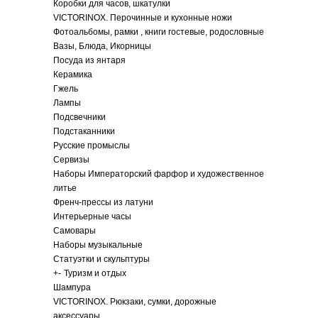
Коробки для часов, шкатулки
VICTORINOX. Перочинные и кухонные ножи
Фотоальбомы, рамки , книги гостевые, родословные
Вазы, Блюда, Икорницы
Посуда из янтаря
Керамика
Гжель
Лампы
Подсвечники
Подстаканники
Русские промыслы
Сервизы
Наборы Императорский фарфор и художественное
литье
Френч-прессы из латуни
Интерьерные часы
Самовары
Наборы музыкальные
Статуэтки и скульптуры
+
-
Туризм и отдых
Шампура
VICTORINOX. Рюкзаки, сумки, дорожные
аксессуары