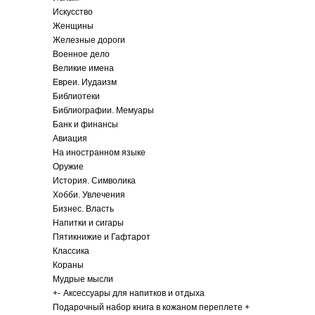
Искусство
Женщины
Железные дороги
Военное дело
Великие имена
Евреи. Иудаизм
Библиотеки
Библиографии. Мемуары
Банк и финансы
Авиация
На иностранном языке
Оружие
История. Символика
Хобби. Увлечения
Бизнес. Власть
Напитки и сигары
Пятикнижие и Гафтарот
Классика
Кораны
Мудрые мысли
+
-
Аксессуары для напитков и отдыха
Подарочный набор книга в кожаном переплете +