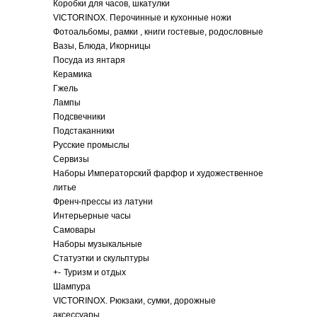
Коробки для часов, шкатулки
VICTORINOX. Перочинные и кухонные ножи
Фотоальбомы, рамки , книги гостевые, родословные
Вазы, Блюда, Икорницы
Посуда из янтаря
Керамика
Гжель
Лампы
Подсвечники
Подстаканники
Русские промыслы
Сервизы
Наборы Императорский фарфор и художественное
литье
Френч-прессы из латуни
Интерьерные часы
Самовары
Наборы музыкальные
Статуэтки и скульптуры
+
-
Туризм и отдых
Шампура
VICTORINOX. Рюкзаки, сумки, дорожные
аксессуары