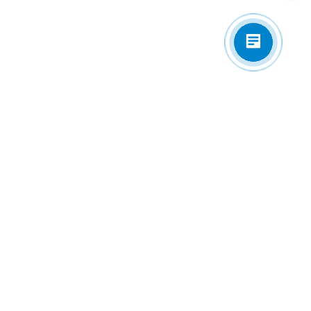
Приложения
Электронная почта
zakaz@univip.ru
7977501@gmail.com
Сотрудничество / Пожелания / ТЗ
Соцсети/ мессенджеры
Есть вопросы?