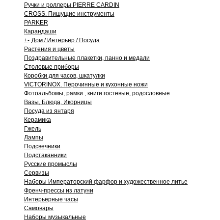
Ручки и роллеры PIERRE CARDIN
CROSS. Пишущие инструменты
PARKER
Карандаши
+
-
Дом / Интерьер / Посуда
Растения и цветы
Поздравительные плакетки, панно и медали
Столовые приборы
Коробки для часов, шкатулки
VICTORINOX. Перочинные и кухонные ножи
Фотоальбомы, рамки , книги гостевые, родословные
Вазы, Блюда, Икорницы
Посуда из янтаря
Керамика
Гжель
Лампы
Подсвечники
Подстаканники
Русские промыслы
Сервизы
Наборы Императорский фарфор и художественное литье
Френч-прессы из латуни
Интерьерные часы
Самовары
Наборы музыкальные