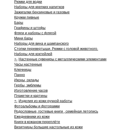
Рюмки для водки
Наборы для крепких напитков
Зажигалки бензиновые и газовые
Кружки пивные
Бары
Графины и штофы
Фляги и наборы с флягой
Мини бары
Наборы для вина и шампанского
Стопки перевертыши. Рюмки с головой животного.
Наборы для коктейлей
+
-
Настенные сувениры с металлическими элементами
Часы настенные
Ключницы
Панно
Иконы, оклады
Гербы, эмблемы
Изготовление часов
Плакетки и картины
+
-
Изделия из кожи ручной работы
Фотоальбомы и фоторамки
Родословные, гостевые книги , семейная летопись
Ежедневники из кожи
Книги в кожаном переплёте
Визитницы большие настольные из кожи