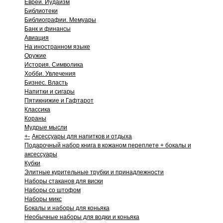
Евреи. Иудаизм
Библиотеки
Библиографии. Мемуары
Банк и финансы
Авиация
На иностранном языке
Оружие
История. Символика
Хобби. Увлечения
Бизнес. Власть
Напитки и сигары
Пятикнижие и Гафтарот
Классика
Кораны
Мудрые мысли
+
-
Аксессуары для напитков и отдыха
Подарочный набор книга в кожаном переплете + бокалы и
аксессуары
Кубки
Элитные курительные трубки и принадлежности
Наборы стаканов для виски
Наборы со штофом
Наборы микс
Бокалы и наборы для коньяка
Необычные наборы для водки и коньяка