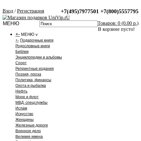
Вход
/
Регистрация
+7(495)7977501
+7(800)5557795
Товаров: 0 (0.00 р.)
МЕНЮ
В корзине пусто!
+
-
МЕНЮ v
+
-
Подарочные книги
Родословные книги
Библии
Энциклопедии и альбомы
Спорт
Репринтные издания
Поэзия, проза
Политика, финансы
Охота и рыбалка
Нефть
Море и флот
МВД, спецслужбы
Ислам
Искусство
Женщины
Железные дороги
Военное дело
Великие имена