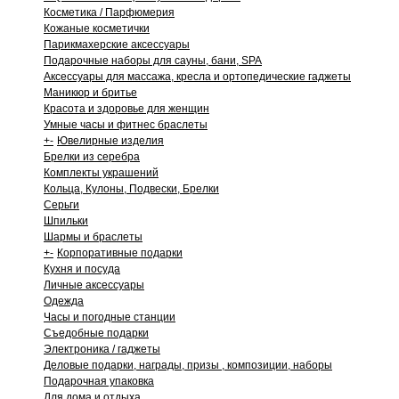
Косметика / Парфюмерия
Кожаные косметички
Парикмахерские аксессуары
Подарочные наборы для сауны, бани, SPA
Аксессуары для массажа, кресла и ортопедические гаджеты
Маникюр и бритье
Красота и здоровье для женщин
Умные часы и фитнес браслеты
+
-
Ювелирные изделия
Брелки из серебра
Комплекты украшений
Кольца, Кулоны, Подвески, Брелки
Серьги
Шпильки
Шармы и браслеты
+
-
Корпоративные подарки
Кухня и посуда
Личные аксессуары
Одежда
Часы и погодные станции
Съедобные подарки
Электроника / гаджеты
Деловые подарки, награды, призы , композиции, наборы
Подарочная упаковка
Для дома и отдыха