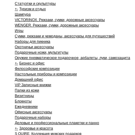
Статуэтки и скульптуры
+
-
Туризм и отдых
Шампура
VICTORINOX. Рюкзаки, сумки, дорожные аксессуары
WENGER. Рюкзаки, сумки, дорожные аксессуары
Игры
Сумки, рюкзаки и чемоданы, аксессуары для путешествий
Наборы для пикника
Охотничьи аксессуары
Подарочные ножи, мультитулы
Оружие пневматическое подарочное, арбалеты, луки, самозащита
+
-
Бизнес и офис
Философские композиции
Настольные приборы и композиции
Домашний офис
ViP Записные книжки
Папки из кожи
Визитницы
Блокноты
Ежедневники
Офисные аксессуары
Подарочные наборы
Деловые и профессиональные плакетки и панно
+
-
Здоровье и красота
S QUIRE. Коллекция мужских подарков