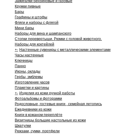
Зажигалки бензиновые и газовые
Кружки пивные
Бары
Графины и штофы
Фляги и наборы с флягой
Мини бары
Наборы для вина и шампанского
Стопки перевертыши. Рюмки с головой животного.
Наборы для коктейлей
+
-
Настенные сувениры с металлическими элементами
Часы настенные
Ключницы
Панно
Иконы, оклады
Гербы, эмблемы
Изготовление часов
Плакетки и картины
+
-
Изделия из кожи ручной работы
Фотоальбомы и фоторамки
Родословные, гостевые книги , семейная летопись
Ежедневники из кожи
Книги в кожаном переплёте
Визитницы большие настольные из кожи
Шкатулки
Рюкзаки, сумки, портфели