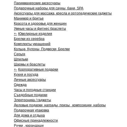
Парикмахерские аксессуары
Подарочные наборы для сауны, бани, SPA
Аксессуары для массажа, кресла и ортопедические гаджеты
Маникюр и бритье
Красота и здоровье для женщин
Умные часы и фитнес браслеты
+
-
Ювелирные изделия
Брелки из серебра
Комплекты украшений
Кольца, Кулоны, Подвески, Брелки
Серьги
Шпильки
Шармы и браслеты
+
-
Корпоративные подарки
Кухня и посуда
Личные аксессуары
Одежда
Часы и погодные станции
Съедобные подарки
Электроника / гаджеты
Деловые подарки, награды, призы , композиции, наборы
Подарочная упаковка
Для дома и отдыха
Офисные принадлежности
Ручки , карандаши