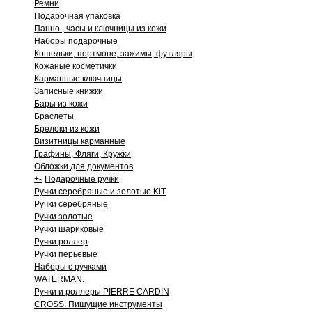
Ремни
Подарочная упаковка
Панно , часы и ключницы из кожи
Наборы подарочные
Кошельки, портмоне, зажимы, футляры
Кожаные косметички
Карманные ключницы
Записные книжки
Бары из кожи
Браслеты
Брелоки из кожи
Визитницы карманные
Графины, Фляги, Кружки
Обложки для документов
+
-
Подарочные ручки
Ручки серебряные и золотые KiT
Ручки серебряные
Ручки золотые
Ручки шариковые
Ручки роллер
Ручки перьевые
Наборы с ручками
WATERMAN.
Ручки и роллеры PIERRE CARDIN
CROSS. Пишущие инструменты