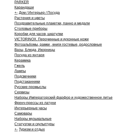
PARKER
Карандаши
+
-
Дом / Интерьер / Посуда
Растения и цветы
Поздравительные плакетки, панно и медали
Столовые приборы
Коробки для часов, шкатулки
VICTORINOX. Перочинные и кухонные ножи
Фотоальбомы, рамки , книги гостевые, родословные
Вазы, Блюда, Икорницы
Посуда из янтаря
Керамика
Гжель
Лампы
Подсвечники
Подстаканники
Русские промыслы
Сервизы
Наборы Императорский фарфор и художественное литье
Френч-прессы из латуни
Интерьерные часы
Самовары
Наборы музыкальные
Статуэтки и скульптуры
+
-
Туризм и отдых