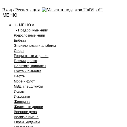
Вход
/
Регистрация
МЕНЮ
+
-
МЕНЮ v
+
-
Подарочные книги
Родословные книги
Библии
Энциклопедии и альбомы
Спорт
Репринтные издания
Поэзия, проза
Политика, финансы
Охота и рыбалка
Нефть
Море и флот
МВД, спецслужбы
Ислам
Искусство
Женщины
Железные дороги
Военное дело
Великие имена
Евреи. Иудаизм