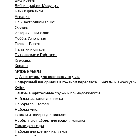
Библиотеки
Библиографии. Мемуары
Банк и финансы
Авиация
На иностранном языке
Оружие
История. Символика
Хобби. Увлечения
Бизнес. Власть
Напитки и сигары
Пятикнижие и Гафтарот
Классика
Кораны
Мудрые мысли
+
-
Аксессуары для напитков и отдыха
Подарочный набор книга в кожаном переплете + бокалы и аксессуар
Кубки
Элитные курительные трубки и принадлежности
Наборы стаканов для виски
Наборы со штофом
Наборы микс
Бокалы и наборы для коньяка
Необычные наборы для водки и коньяка
Рюмки для водки
Наборы для крепких напитков