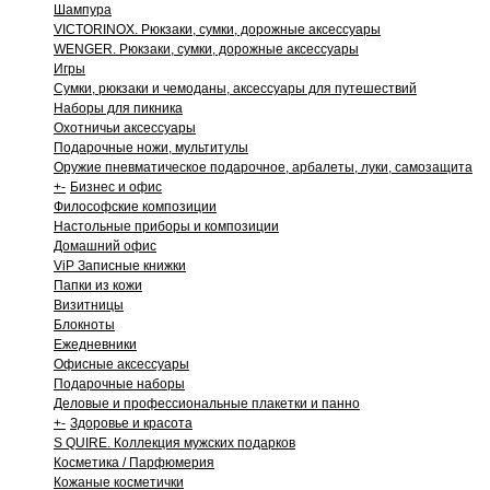
Шампура
VICTORINOX. Рюкзаки, сумки, дорожные аксессуары
WENGER. Рюкзаки, сумки, дорожные аксессуары
Игры
Сумки, рюкзаки и чемоданы, аксессуары для путешествий
Наборы для пикника
Охотничьи аксессуары
Подарочные ножи, мультитулы
Оружие пневматическое подарочное, арбалеты, луки, самозащита
+
-
Бизнес и офис
Философские композиции
Настольные приборы и композиции
Домашний офис
ViP Записные книжки
Папки из кожи
Визитницы
Блокноты
Ежедневники
Офисные аксессуары
Подарочные наборы
Деловые и профессиональные плакетки и панно
+
-
Здоровье и красота
S QUIRE. Коллекция мужских подарков
Косметика / Парфюмерия
Кожаные косметички