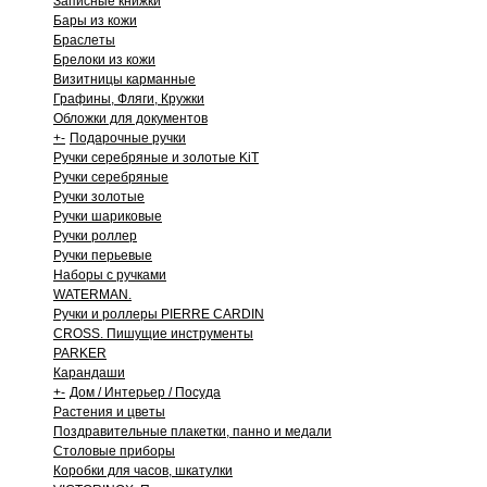
Записные книжки
Бары из кожи
Браслеты
Брелоки из кожи
Визитницы карманные
Графины, Фляги, Кружки
Обложки для документов
+
-
Подарочные ручки
Ручки серебряные и золотые KiT
Ручки серебряные
Ручки золотые
Ручки шариковые
Ручки роллер
Ручки перьевые
Наборы с ручками
WATERMAN.
Ручки и роллеры PIERRE CARDIN
CROSS. Пишущие инструменты
PARKER
Карандаши
+
-
Дом / Интерьер / Посуда
Растения и цветы
Поздравительные плакетки, панно и медали
Столовые приборы
Коробки для часов, шкатулки