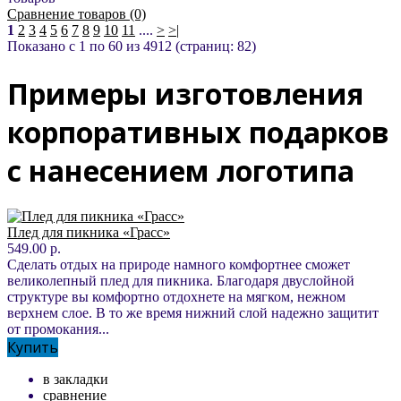
Сравнение товаров (0)
1
2
3
4
5
6
7
8
9
10
11
....
>
>|
Показано с 1 по 60 из 4912 (страниц: 82)
Примеры изготовления
корпоративных подарков
с нанесением логотипа
Плед для пикника «Грасс»
549.00 р.
Сделать отдых на природе намного комфортнее сможет
великолепный плед для пикника. Благодаря двуслойной
структуре вы комфортно отдохнете на мягком, нежном
верхнем слое. В то же время нижний слой надежно защитит
от промокания...
Купить
в закладки
сравнение