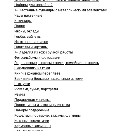
Наборы для коктейлей
+
-
Настенные сувениры с металлическими элементами
Часы настенные
Ключницы
Панно
Иконы, оклады
Гербы, эмблемы
Изготовление часов
Плакетки и картины
+
-
Изделия из кожи ручной работы
Фотоальбомы и фоторамки
Родословные, гостевые книги , семейная летопись
Ежедневники из кожи
Книги в кожаном переплёте
Визитницы большие настольные из кожи
Шкатулки
Рюкзаки, сумки, портфели
Ремни
Подарочная упаковка
Панно , часы и ключницы из кожи
Наборы подарочные
Кошельки, портмоне, зажимы, футляры
Кожаные косметички
Карманные ключницы