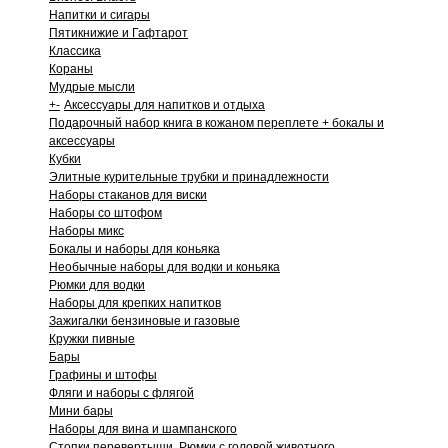
Напитки и сигары
Пятикнижие и Гафтарот
Классика
Кораны
Мудрые мысли
+
-
Аксессуары для напитков и отдыха
Подарочный набор книга в кожаном переплете + бокалы и
аксессуары
Кубки
Элитные курительные трубки и принадлежности
Наборы стаканов для виски
Наборы со штофом
Наборы микс
Бокалы и наборы для коньяка
Необычные наборы для водки и коньяка
Рюмки для водки
Наборы для крепких напитков
Зажигалки бензиновые и газовые
Кружки пивные
Бары
Графины и штофы
Фляги и наборы с флягой
Мини бары
Наборы для вина и шампанского
Стопки перевертыши. Рюмки с головой животного.