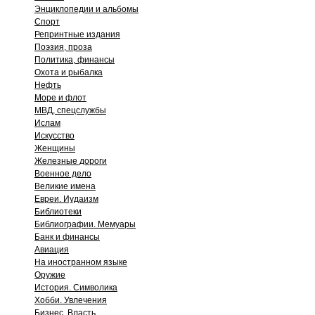
Энциклопедии и альбомы
Спорт
Репринтные издания
Поэзия, проза
Политика, финансы
Охота и рыбалка
Нефть
Море и флот
МВД, спецслужбы
Ислам
Искусство
Женщины
Железные дороги
Военное дело
Великие имена
Евреи. Иудаизм
Библиотеки
Библиографии. Мемуары
Банк и финансы
Авиация
На иностранном языке
Оружие
История. Символика
Хобби. Увлечения
Бизнес. Власть