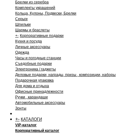
Брелки из серебра
Комплекты украшений
Кольца, Кулоны, Подвески, Брелки
Серьги
Шпильки
Шармы и браслеты
+
-
Корпоративные подарки
Кухня и посуда
Личные аксессуары
Одежда
Часы и погодные станции
Съедобные подарки
Электроника / гаджеты
Деловые подарки, награды, призы , композиции, наборы
Подарочная упаковка
Для дома и отдыха
Офисные принадлежности
Ручки , карандаши
Автомобильные аксессуары
Зонты
+
-
КАТАЛОГИ
ViP-каталог
Корпоративный каталог