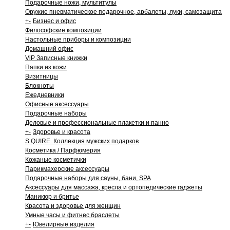
Подарочные ножи, мультитулы
Оружие пневматическое подарочное, арбалеты, луки, самозащита
+
-
Бизнес и офис
Философские композиции
Настольные приборы и композиции
Домашний офис
ViP Записные книжки
Папки из кожи
Визитницы
Блокноты
Ежедневники
Офисные аксессуары
Подарочные наборы
Деловые и профессиональные плакетки и панно
+
-
Здоровье и красота
S QUIRE. Коллекция мужских подарков
Косметика / Парфюмерия
Кожаные косметички
Парикмахерские аксессуары
Подарочные наборы для сауны, бани, SPA
Аксессуары для массажа, кресла и ортопедические гаджеты
Маникюр и бритье
Красота и здоровье для женщин
Умные часы и фитнес браслеты
+
-
Ювелирные изделия