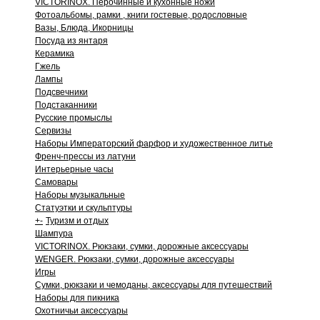
VICTORINOX. Перочинные и кухонные ножи
Фотоальбомы, рамки , книги гостевые, родословные
Вазы, Блюда, Икорницы
Посуда из янтаря
Керамика
Гжель
Лампы
Подсвечники
Подстаканники
Русские промыслы
Сервизы
Наборы Императорский фарфор и художественное литье
Френч-прессы из латуни
Интерьерные часы
Самовары
Наборы музыкальные
Статуэтки и скульптуры
+
-
Туризм и отдых
Шампура
VICTORINOX. Рюкзаки, сумки, дорожные аксессуары
WENGER. Рюкзаки, сумки, дорожные аксессуары
Игры
Сумки, рюкзаки и чемоданы, аксессуары для путешествий
Наборы для пикника
Охотничьи аксессуары