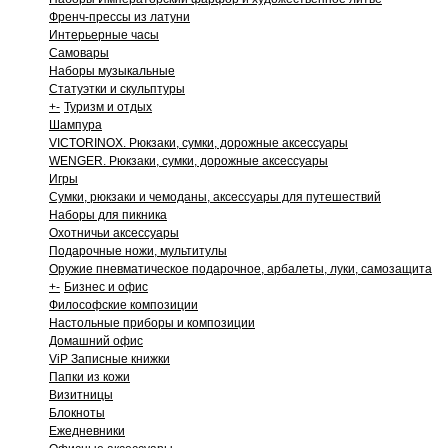
Френч-прессы из латуни
Интерьерные часы
Самовары
Наборы музыкальные
Статуэтки и скульптуры
+
-
Туризм и отдых
Шампура
VICTORINOX. Рюкзаки, сумки, дорожные аксессуары
WENGER. Рюкзаки, сумки, дорожные аксессуары
Игры
Сумки, рюкзаки и чемоданы, аксессуары для путешествий
Наборы для пикника
Охотничьи аксессуары
Подарочные ножи, мультитулы
Оружие пневматическое подарочное, арбалеты, луки, самозащита
+
-
Бизнес и офис
Философские композиции
Настольные приборы и композиции
Домашний офис
ViP Записные книжки
Папки из кожи
Визитницы
Блокноты
Ежедневники