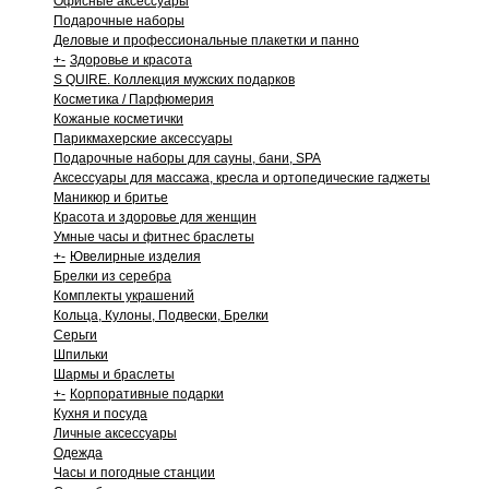
Офисные аксессуары
Подарочные наборы
Деловые и профессиональные плакетки и панно
+
-
Здоровье и красота
S QUIRE. Коллекция мужских подарков
Косметика / Парфюмерия
Кожаные косметички
Парикмахерские аксессуары
Подарочные наборы для сауны, бани, SPA
Аксессуары для массажа, кресла и ортопедические гаджеты
Маникюр и бритье
Красота и здоровье для женщин
Умные часы и фитнес браслеты
+
-
Ювелирные изделия
Брелки из серебра
Комплекты украшений
Кольца, Кулоны, Подвески, Брелки
Серьги
Шпильки
Шармы и браслеты
+
-
Корпоративные подарки
Кухня и посуда
Личные аксессуары
Одежда
Часы и погодные станции