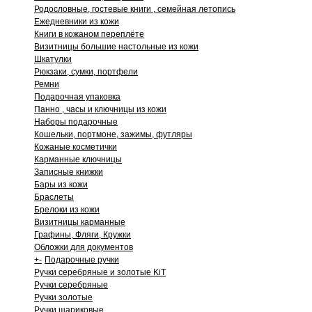
Родословные, гостевые книги , семейная летопись
Ежедневники из кожи
Книги в кожаном переплёте
Визитницы большие настольные из кожи
Шкатулки
Рюкзаки, сумки, портфели
Ремни
Подарочная упаковка
Панно , часы и ключницы из кожи
Наборы подарочные
Кошельки, портмоне, зажимы, футляры
Кожаные косметички
Карманные ключницы
Записные книжки
Бары из кожи
Браслеты
Брелоки из кожи
Визитницы карманные
Графины, Фляги, Кружки
Обложки для документов
+
-
Подарочные ручки
Ручки серебряные и золотые KiT
Ручки серебряные
Ручки золотые
Ручки шариковые