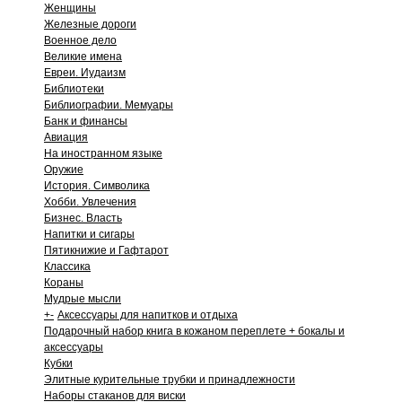
Женщины
Железные дороги
Военное дело
Великие имена
Евреи. Иудаизм
Библиотеки
Библиографии. Мемуары
Банк и финансы
Авиация
На иностранном языке
Оружие
История. Символика
Хобби. Увлечения
Бизнес. Власть
Напитки и сигары
Пятикнижие и Гафтарот
Классика
Кораны
Мудрые мысли
+
-
Аксессуары для напитков и отдыха
Подарочный набор книга в кожаном переплете + бокалы и
аксессуары
Кубки
Элитные курительные трубки и принадлежности
Наборы стаканов для виски