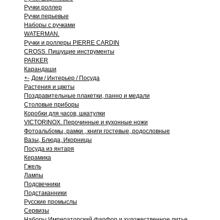
Ручки роллер
Ручки перьевые
Наборы с ручками
WATERMAN.
Ручки и роллеры PIERRE CARDIN
CROSS. Пишущие инструменты
PARKER
Карандаши
+
-
Дом / Интерьер / Посуда
Растения и цветы
Поздравительные плакетки, панно и медали
Столовые приборы
Коробки для часов, шкатулки
VICTORINOX. Перочинные и кухонные ножи
Фотоальбомы, рамки , книги гостевые, родословные
Вазы, Блюда, Икорницы
Посуда из янтаря
Керамика
Гжель
Лампы
Подсвечники
Подстаканники
Русские промыслы
Сервизы
Наборы Императорский фарфор и художественное литье