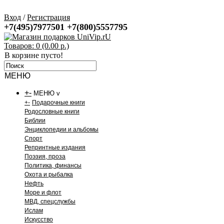
Вход
/
Регистрация
+7(495)7977501
+7(800)5557795
Товаров: 0 (0.00 р.)
В корзине пусто!
МЕНЮ
+
-
МЕНЮ v
+
-
Подарочные книги
Родословные книги
Библии
Энциклопедии и альбомы
Спорт
Репринтные издания
Поэзия, проза
Политика, финансы
Охота и рыбалка
Нефть
Море и флот
МВД, спецслужбы
Ислам
Искусство