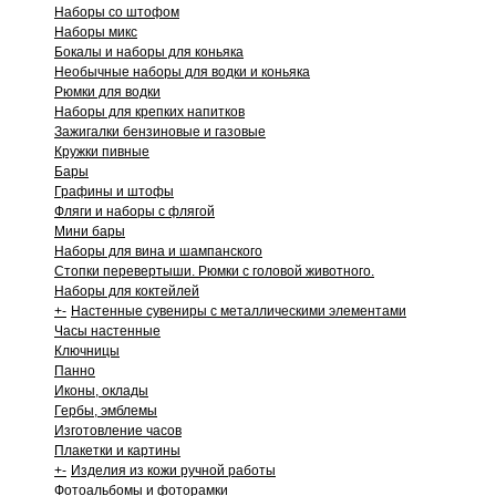
Наборы со штофом
Наборы микс
Бокалы и наборы для коньяка
Необычные наборы для водки и коньяка
Рюмки для водки
Наборы для крепких напитков
Зажигалки бензиновые и газовые
Кружки пивные
Бары
Графины и штофы
Фляги и наборы с флягой
Мини бары
Наборы для вина и шампанского
Стопки перевертыши. Рюмки с головой животного.
Наборы для коктейлей
+
-
Настенные сувениры с металлическими элементами
Часы настенные
Ключницы
Панно
Иконы, оклады
Гербы, эмблемы
Изготовление часов
Плакетки и картины
+
-
Изделия из кожи ручной работы
Фотоальбомы и фоторамки