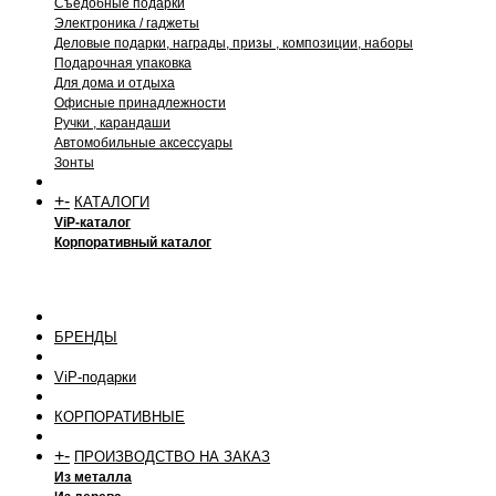
Съедобные подарки
Электроника / гаджеты
Деловые подарки, награды, призы , композиции, наборы
Подарочная упаковка
Для дома и отдыха
Офисные принадлежности
Ручки , карандаши
Автомобильные аксессуары
Зонты
+
-
КАТАЛОГИ
ViP-каталог
Корпоративный каталог
БРЕНДЫ
ViP-подарки
КОРПОРАТИВНЫЕ
+
-
ПРОИЗВОДСТВО НА ЗАКАЗ
Из металла