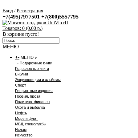
Вход
/
Регистрация
+7(495)7977501
+7(800)5557795
Товаров: 0 (0.00 р.)
В корзине пусто!
МЕНЮ
+
-
МЕНЮ v
+
-
Подарочные книги
Родословные книги
Библии
Энциклопедии и альбомы
Спорт
Репринтные издания
Поэзия, проза
Политика, финансы
Охота и рыбалка
Нефть
Море и флот
МВД, спецслужбы
Ислам
Искусство