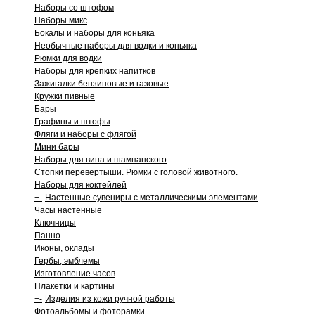
Наборы со штофом
Наборы микс
Бокалы и наборы для коньяка
Необычные наборы для водки и коньяка
Рюмки для водки
Наборы для крепких напитков
Зажигалки бензиновые и газовые
Кружки пивные
Бары
Графины и штофы
Фляги и наборы с флягой
Мини бары
Наборы для вина и шампанского
Стопки перевертыши. Рюмки с головой животного.
Наборы для коктейлей
+
-
Настенные сувениры с металлическими элементами
Часы настенные
Ключницы
Панно
Иконы, оклады
Гербы, эмблемы
Изготовление часов
Плакетки и картины
+
-
Изделия из кожи ручной работы
Фотоальбомы и фоторамки