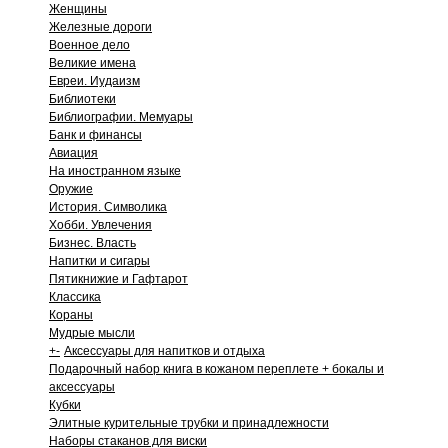
Женщины
Железные дороги
Военное дело
Великие имена
Евреи. Иудаизм
Библиотеки
Библиографии. Мемуары
Банк и финансы
Авиация
На иностранном языке
Оружие
История. Символика
Хобби. Увлечения
Бизнес. Власть
Напитки и сигары
Пятикнижие и Гафтарот
Классика
Кораны
Мудрые мысли
+
-
Аксессуары для напитков и отдыха
Подарочный набор книга в кожаном переплете + бокалы и
аксессуары
Кубки
Элитные курительные трубки и принадлежности
Наборы стаканов для виски