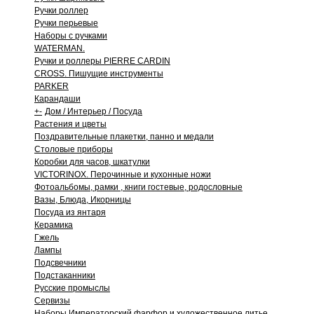
Ручки роллер
Ручки перьевые
Наборы с ручками
WATERMAN.
Ручки и роллеры PIERRE CARDIN
CROSS. Пишущие инструменты
PARKER
Карандаши
+
-
Дом / Интерьер / Посуда
Растения и цветы
Поздравительные плакетки, панно и медали
Столовые приборы
Коробки для часов, шкатулки
VICTORINOX. Перочинные и кухонные ножи
Фотоальбомы, рамки , книги гостевые, родословные
Вазы, Блюда, Икорницы
Посуда из янтаря
Керамика
Гжель
Лампы
Подсвечники
Подстаканники
Русские промыслы
Сервизы
Наборы Императорский фарфор и художественное литье