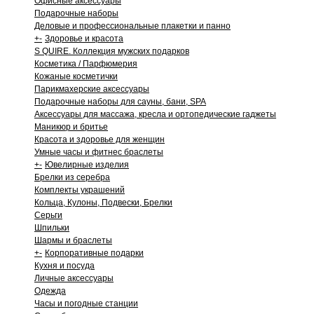
Офисные аксессуары
Подарочные наборы
Деловые и профессиональные плакетки и панно
+
-
Здоровье и красота
S QUIRE. Коллекция мужских подарков
Косметика / Парфюмерия
Кожаные косметички
Парикмахерские аксессуары
Подарочные наборы для сауны, бани, SPA
Аксессуары для массажа, кресла и ортопедические гаджеты
Маникюр и бритье
Красота и здоровье для женщин
Умные часы и фитнес браслеты
+
-
Ювелирные изделия
Брелки из серебра
Комплекты украшений
Кольца, Кулоны, Подвески, Брелки
Серьги
Шпильки
Шармы и браслеты
+
-
Корпоративные подарки
Кухня и посуда
Личные аксессуары
Одежда
Часы и погодные станции