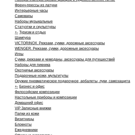
Френч-прессы из латуни
Интерьерные часы
Самовары
Наборы музыкальные
Статуэтки и скульптуры
+
-
Туризм и отдых
Шампура
VICTORINOX. Рюкзаки, сумки, дорожные аксессуары
WENGER. Рюкзаки, сумки, дорожные аксессуары
Игры
Сумки, рюкзаки и чемоданы, аксессуары для путешествий
Наборы для пикника
Охотничьи аксессуары
Подарочные ножи, мультитулы
Оружие пневматическое подарочное, арбалеты, луки, самозащита
+
-
Бизнес и офис
Философские композиции
Настольные приборы и композиции
Домашний офис
ViP Записные книжки
Папки из кожи
Визитницы
Блокноты
Ежедневники