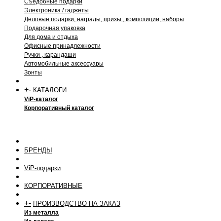
Съедобные подарки
Электроника / гаджеты
Деловые подарки, награды, призы , композиции, наборы
Подарочная упаковка
Для дома и отдыха
Офисные принадлежности
Ручки , карандаши
Автомобильные аксессуары
Зонты
+
-
КАТАЛОГИ
ViP-каталог
Корпоративный каталог
БРЕНДЫ
ViP-подарки
КОРПОРАТИВНЫЕ
+
-
ПРОИЗВОДСТВО НА ЗАКАЗ
Из металла