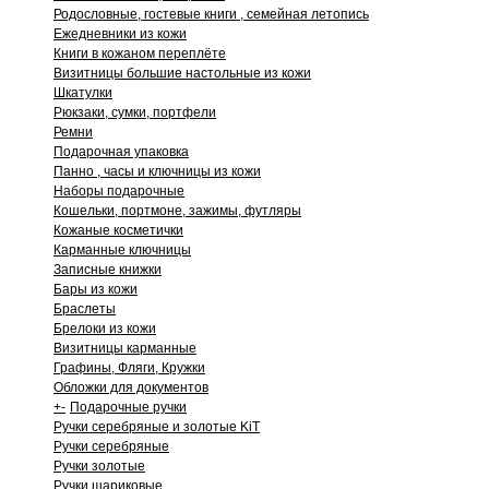
Родословные, гостевые книги , семейная летопись
Ежедневники из кожи
Книги в кожаном переплёте
Визитницы большие настольные из кожи
Шкатулки
Рюкзаки, сумки, портфели
Ремни
Подарочная упаковка
Панно , часы и ключницы из кожи
Наборы подарочные
Кошельки, портмоне, зажимы, футляры
Кожаные косметички
Карманные ключницы
Записные книжки
Бары из кожи
Браслеты
Брелоки из кожи
Визитницы карманные
Графины, Фляги, Кружки
Обложки для документов
+
-
Подарочные ручки
Ручки серебряные и золотые KiT
Ручки серебряные
Ручки золотые
Ручки шариковые