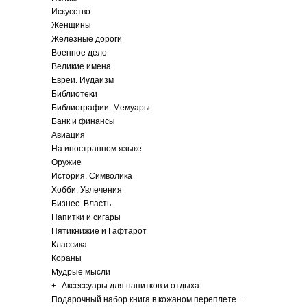
Искусство
Женщины
Железные дороги
Военное дело
Великие имена
Евреи. Иудаизм
Библиотеки
Библиографии. Мемуары
Банк и финансы
Авиация
На иностранном языке
Оружие
История. Символика
Хобби. Увлечения
Бизнес. Власть
Напитки и сигары
Пятикнижие и Гафтарот
Классика
Кораны
Мудрые мысли
+
-
Аксессуары для напитков и отдыха
Подарочный набор книга в кожаном переплете +