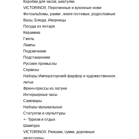
Коробки для часов, шкатулки
VICTORINOX. Перочинные и кухонные ножи
Фотоальбомы, рамки , книги гостевые, родословные
Вазы, Блюда, Икорницы
Посуда из янтаря
Керамика
Гжель
Лампы
Подсвечники
Подстаканники
Русские промыслы
Сервизы
Наборы Императорский фарфор и художественное
литье
Френч-прессы из латуни
Интерьерные часы
Самовары
Наборы музыкальные
Статуэтки и скульптуры
+
-
Туризм и отдых
Шампура
VICTORINOX. Рюкзаки, сумки, дорожные
аксессуары