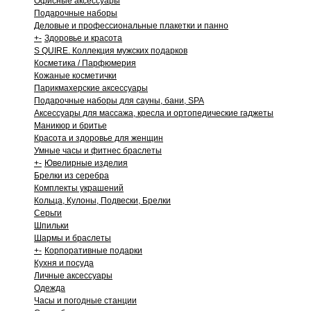
Офисные аксессуары
Подарочные наборы
Деловые и профессиональные плакетки и панно
+
-
Здоровье и красота
S QUIRE. Коллекция мужских подарков
Косметика / Парфюмерия
Кожаные косметички
Парикмахерские аксессуары
Подарочные наборы для сауны, бани, SPA
Аксессуары для массажа, кресла и ортопедические гаджеты
Маникюр и бритье
Красота и здоровье для женщин
Умные часы и фитнес браслеты
+
-
Ювелирные изделия
Брелки из серебра
Комплекты украшений
Кольца, Кулоны, Подвески, Брелки
Серьги
Шпильки
Шармы и браслеты
+
-
Корпоративные подарки
Кухня и посуда
Личные аксессуары
Одежда
Часы и погодные станции