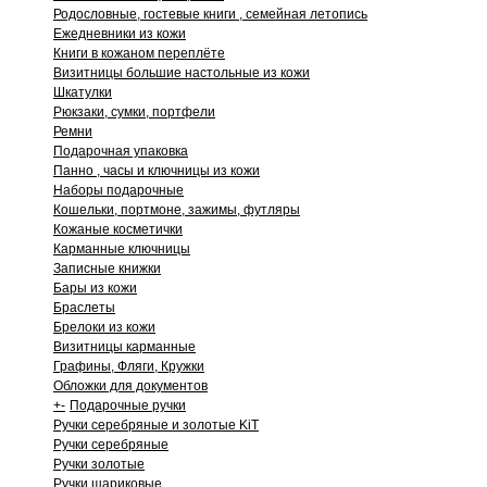
Родословные, гостевые книги , семейная летопись
Ежедневники из кожи
Книги в кожаном переплёте
Визитницы большие настольные из кожи
Шкатулки
Рюкзаки, сумки, портфели
Ремни
Подарочная упаковка
Панно , часы и ключницы из кожи
Наборы подарочные
Кошельки, портмоне, зажимы, футляры
Кожаные косметички
Карманные ключницы
Записные книжки
Бары из кожи
Браслеты
Брелоки из кожи
Визитницы карманные
Графины, Фляги, Кружки
Обложки для документов
+
-
Подарочные ручки
Ручки серебряные и золотые KiT
Ручки серебряные
Ручки золотые
Ручки шариковые