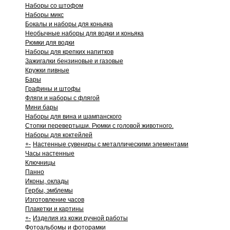
Наборы со штофом
Наборы микс
Бокалы и наборы для коньяка
Необычные наборы для водки и коньяка
Рюмки для водки
Наборы для крепких напитков
Зажигалки бензиновые и газовые
Кружки пивные
Бары
Графины и штофы
Фляги и наборы с флягой
Мини бары
Наборы для вина и шампанского
Стопки перевертыши. Рюмки с головой животного.
Наборы для коктейлей
+
-
Настенные сувениры с металлическими элементами
Часы настенные
Ключницы
Панно
Иконы, оклады
Гербы, эмблемы
Изготовление часов
Плакетки и картины
+
-
Изделия из кожи ручной работы
Фотоальбомы и фоторамки