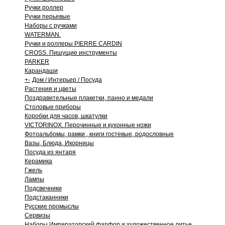
Ручки роллер
Ручки перьевые
Наборы с ручками
WATERMAN.
Ручки и роллеры PIERRE CARDIN
CROSS. Пишущие инструменты
PARKER
Карандаши
+
-
Дом / Интерьер / Посуда
Растения и цветы
Поздравительные плакетки, панно и медали
Столовые приборы
Коробки для часов, шкатулки
VICTORINOX. Перочинные и кухонные ножи
Фотоальбомы, рамки , книги гостевые, родословные
Вазы, Блюда, Икорницы
Посуда из янтаря
Керамика
Гжель
Лампы
Подсвечники
Подстаканники
Русские промыслы
Сервизы
Наборы Императорский фарфор и художественное литье