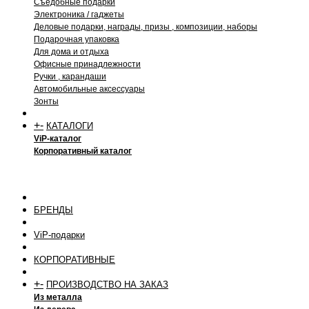
Съедобные подарки
Электроника / гаджеты
Деловые подарки, награды, призы , композиции, наборы
Подарочная упаковка
Для дома и отдыха
Офисные принадлежности
Ручки , карандаши
Автомобильные аксессуары
Зонты
+
-
КАТАЛОГИ
ViP-каталог
Корпоративный каталог
БРЕНДЫ
ViP-подарки
КОРПОРАТИВНЫЕ
+
-
ПРОИЗВОДСТВО НА ЗАКАЗ
Из металла