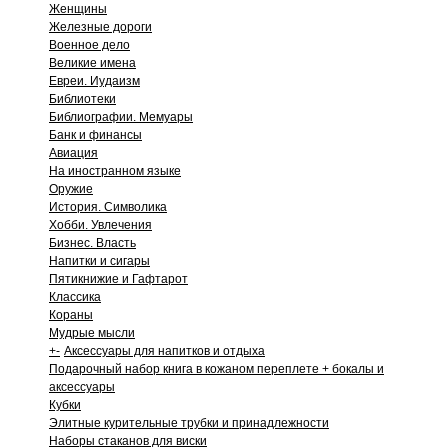
Женщины
Железные дороги
Военное дело
Великие имена
Евреи. Иудаизм
Библиотеки
Библиографии. Мемуары
Банк и финансы
Авиация
На иностранном языке
Оружие
История. Символика
Хобби. Увлечения
Бизнес. Власть
Напитки и сигары
Пятикнижие и Гафтарот
Классика
Кораны
Мудрые мысли
+
-
Аксессуары для напитков и отдыха
Подарочный набор книга в кожаном переплете + бокалы и
аксессуары
Кубки
Элитные курительные трубки и принадлежности
Наборы стаканов для виски