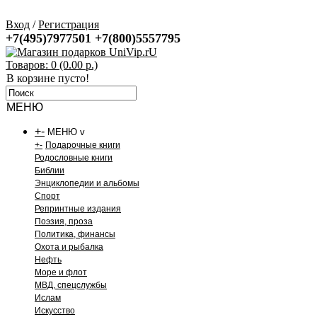
Вход
/
Регистрация
+7(495)7977501
+7(800)5557795
Товаров: 0 (0.00 р.)
В корзине пусто!
МЕНЮ
+
-
МЕНЮ v
+
-
Подарочные книги
Родословные книги
Библии
Энциклопедии и альбомы
Спорт
Репринтные издания
Поэзия, проза
Политика, финансы
Охота и рыбалка
Нефть
Море и флот
МВД, спецслужбы
Ислам
Искусство