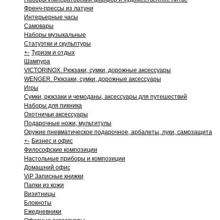
Френч-прессы из латуни
Интерьерные часы
Самовары
Наборы музыкальные
Статуэтки и скульптуры
+
-
Туризм и отдых
Шампура
VICTORINOX. Рюкзаки, сумки, дорожные аксессуары
WENGER. Рюкзаки, сумки, дорожные аксессуары
Игры
Сумки, рюкзаки и чемоданы, аксессуары для путешествий
Наборы для пикника
Охотничьи аксессуары
Подарочные ножи, мультитулы
Оружие пневматическое подарочное, арбалеты, луки, самозащита
+
-
Бизнес и офис
Философские композиции
Настольные приборы и композиции
Домашний офис
ViP Записные книжки
Папки из кожи
Визитницы
Блокноты
Ежедневники