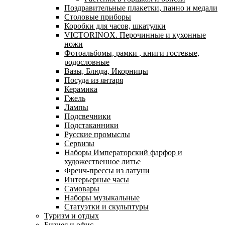
Поздравительные плакетки, панно и медали
Столовые приборы
Коробки для часов, шкатулки
VICTORINOX. Перочинные и кухонные
ножи
Фотоальбомы, рамки , книги гостевые,
родословные
Вазы, Блюда, Икорницы
Посуда из янтаря
Керамика
Гжель
Лампы
Подсвечники
Подстаканники
Русские промыслы
Сервизы
Наборы Императорский фарфор и
художественное литье
Френч-прессы из латуни
Интерьерные часы
Самовары
Наборы музыкальные
Статуэтки и скульптуры
Туризм и отдых
Бизнес и офис