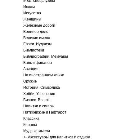
МВД, спецслужбы
Ислам
Искусство
Женщины
Железные дороги
Военное дело
Великие имена
Евреи. Иудаизм
Библиотеки
Библиографии. Мемуары
Банк и финансы
Авиация
На иностранном языке
Оружие
История. Символика
Хобби. Увлечения
Бизнес. Власть
Напитки и сигары
Пятикнижие и Гафтарот
Классика
Кораны
Мудрые мысли
+
-
Аксессуары для напитков и отдыха