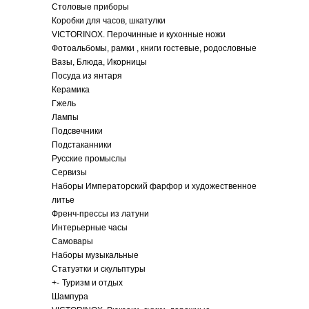
Столовые приборы
Коробки для часов, шкатулки
VICTORINOX. Перочинные и кухонные ножи
Фотоальбомы, рамки , книги гостевые, родословные
Вазы, Блюда, Икорницы
Посуда из янтаря
Керамика
Гжель
Лампы
Подсвечники
Подстаканники
Русские промыслы
Сервизы
Наборы Императорский фарфор и художественное
литье
Френч-прессы из латуни
Интерьерные часы
Самовары
Наборы музыкальные
Статуэтки и скульптуры
+
-
Туризм и отдых
Шампура