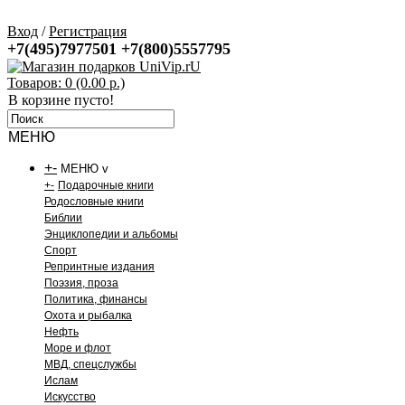
Вход
/
Регистрация
+7(495)7977501
+7(800)5557795
Товаров: 0 (0.00 р.)
В корзине пусто!
МЕНЮ
+
-
МЕНЮ v
+
-
Подарочные книги
Родословные книги
Библии
Энциклопедии и альбомы
Спорт
Репринтные издания
Поэзия, проза
Политика, финансы
Охота и рыбалка
Нефть
Море и флот
МВД, спецслужбы
Ислам
Искусство