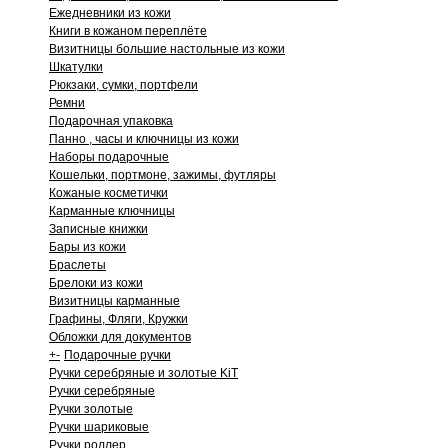
Ежедневники из кожи
Книги в кожаном переплёте
Визитницы большие настольные из кожи
Шкатулки
Рюкзаки, сумки, портфели
Ремни
Подарочная упаковка
Панно , часы и ключницы из кожи
Наборы подарочные
Кошельки, портмоне, зажимы, футляры
Кожаные косметички
Карманные ключницы
Записные книжки
Бары из кожи
Браслеты
Брелоки из кожи
Визитницы карманные
Графины, Фляги, Кружки
Обложки для документов
+
-
Подарочные ручки
Ручки серебряные и золотые KiT
Ручки серебряные
Ручки золотые
Ручки шариковые
Ручки роллер