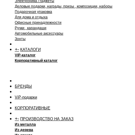
Электроника / гаджеты
Деловые подарки, награды, призы , композиции, наборы
Подарочная упаковка
Для дома и отдыха
Офисные принадлежности
Ручки , карандаши
Автомобильные аксессуары
Зонты
+
-
КАТАЛОГИ
ViP-каталог
Корпоративный каталог
БРЕНДЫ
ViP-подарки
КОРПОРАТИВНЫЕ
+
-
ПРОИЗВОДСТВО НА ЗАКАЗ
Из металла
Из дерева