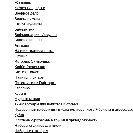
Женщины
Железные дороги
Военное дело
Великие имена
Евреи. Иудаизм
Библиотеки
Библиографии. Мемуары
Банк и финансы
Авиация
На иностранном языке
Оружие
История. Символика
Хобби. Увлечения
Бизнес. Власть
Напитки и сигары
Пятикнижие и Гафтарот
Классика
Кораны
Мудрые мысли
+
-
Аксессуары для напитков и отдыха
Подарочный набор книга в кожаном переплете + бокалы и аксессуар
Кубки
Элитные курительные трубки и принадлежности
Наборы стаканов для виски
Наборы со штофом