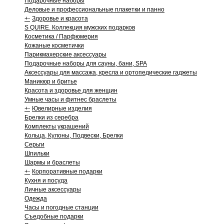
Подарочные наборы
Деловые и профессиональные плакетки и панно
+
-
Здоровье и красота
S QUIRE. Коллекция мужских подарков
Косметика / Парфюмерия
Кожаные косметички
Парикмахерские аксессуары
Подарочные наборы для сауны, бани, SPA
Аксессуары для массажа, кресла и ортопедические гаджеты
Маникюр и бритье
Красота и здоровье для женщин
Умные часы и фитнес браслеты
+
-
Ювелирные изделия
Брелки из серебра
Комплекты украшений
Кольца, Кулоны, Подвески, Брелки
Серьги
Шпильки
Шармы и браслеты
+
-
Корпоративные подарки
Кухня и посуда
Личные аксессуары
Одежда
Часы и погодные станции
Съедобные подарки