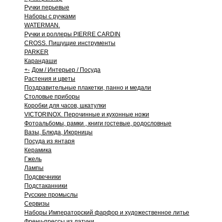
Ручки перьевые
Наборы с ручками
WATERMAN.
Ручки и роллеры PIERRE CARDIN
CROSS. Пишущие инструменты
PARKER
Карандаши
+
-
Дом / Интерьер / Посуда
Растения и цветы
Поздравительные плакетки, панно и медали
Столовые приборы
Коробки для часов, шкатулки
VICTORINOX. Перочинные и кухонные ножи
Фотоальбомы, рамки , книги гостевые, родословные
Вазы, Блюда, Икорницы
Посуда из янтаря
Керамика
Гжель
Лампы
Подсвечники
Подстаканники
Русские промыслы
Сервизы
Наборы Императорский фарфор и художественное литье
Френч-прессы из латуни