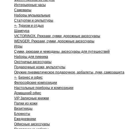
Интерьерные часы
Самовары
Наборы музыкальные
Статуэтки и скульптуры
+
-
Туризм и отдых
Шампура
VICTORINOX. Рюкзаки, сумки, дорожные аксессуары
WENGER. Рюкзаки, сумки, дорожные аксессуары
Игры
Сумки, рюкзаки и чемоданы, аксессуары для путешествий
Наборы для пикника
Охотничьи аксессуары
Подарочные ножи, мультитулы
Оружие пневматическое подарочное, арбалеты, луки, самозащита
+
-
Бизнес и офис
Философские композиции
Настольные приборы и композиции
Домашний офис
ViP Записные книжки
Папки из кожи
Визитницы
Блокноты
Ежедневники
Офисные аксессуары