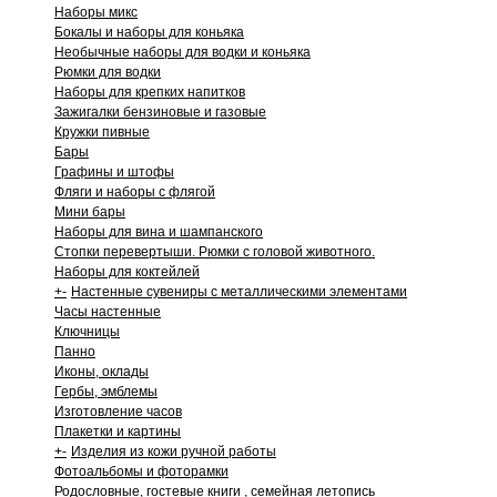
Наборы микс
Бокалы и наборы для коньяка
Необычные наборы для водки и коньяка
Рюмки для водки
Наборы для крепких напитков
Зажигалки бензиновые и газовые
Кружки пивные
Бары
Графины и штофы
Фляги и наборы с флягой
Мини бары
Наборы для вина и шампанского
Стопки перевертыши. Рюмки с головой животного.
Наборы для коктейлей
+
-
Настенные сувениры с металлическими элементами
Часы настенные
Ключницы
Панно
Иконы, оклады
Гербы, эмблемы
Изготовление часов
Плакетки и картины
+
-
Изделия из кожи ручной работы
Фотоальбомы и фоторамки
Родословные, гостевые книги , семейная летопись