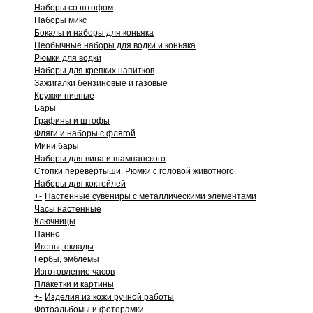
Наборы со штофом
Наборы микс
Бокалы и наборы для коньяка
Необычные наборы для водки и коньяка
Рюмки для водки
Наборы для крепких напитков
Зажигалки бензиновые и газовые
Кружки пивные
Бары
Графины и штофы
Фляги и наборы с флягой
Мини бары
Наборы для вина и шампанского
Стопки перевертыши. Рюмки с головой животного.
Наборы для коктейлей
+
-
Настенные сувениры с металлическими элементами
Часы настенные
Ключницы
Панно
Иконы, оклады
Гербы, эмблемы
Изготовление часов
Плакетки и картины
+
-
Изделия из кожи ручной работы
Фотоальбомы и фоторамки