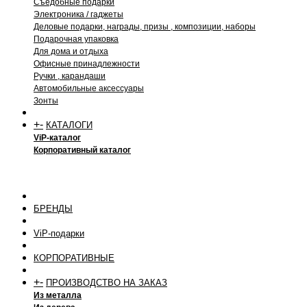
Съедобные подарки
Электроника / гаджеты
Деловые подарки, награды, призы , композиции, наборы
Подарочная упаковка
Для дома и отдыха
Офисные принадлежности
Ручки , карандаши
Автомобильные аксессуары
Зонты
+
-
КАТАЛОГИ
ViP-каталог
Корпоративный каталог
БРЕНДЫ
ViP-подарки
КОРПОРАТИВНЫЕ
+
-
ПРОИЗВОДСТВО НА ЗАКАЗ
Из металла