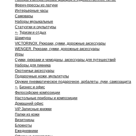
Френч-прессы из латуни
Интерьерные часы
Самовары
Наборы музыкальные
Статуэтки и скульптуры
+
-
Туризм и отдых
Шампура
VICTORINOX. Рюкзаки, сумки, дорожные аксессуары
WENGER. Рюкзаки, сумки, дорожные аксессуары
Игры
Сумки, рюкзаки и чемоданы, аксессуары для путешествий
Наборы для пикника
Охотничьи аксессуары
Подарочные ножи, мультитулы
Оружие пневматическое подарочное, арбалеты, луки, самозащита
+
-
Бизнес и офис
Философские композиции
Настольные приборы и композиции
Домашний офис
ViP Записные книжки
Папки из кожи
Визитницы
Блокноты
Ежедневники