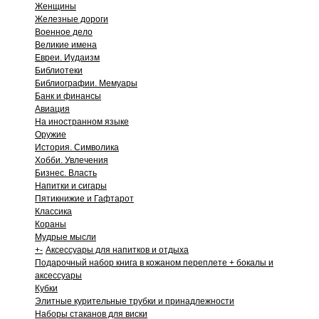
Женщины
Железные дороги
Военное дело
Великие имена
Евреи. Иудаизм
Библиотеки
Библиографии. Мемуары
Банк и финансы
Авиация
На иностранном языке
Оружие
История. Символика
Хобби. Увлечения
Бизнес. Власть
Напитки и сигары
Пятикнижие и Гафтарот
Классика
Кораны
Мудрые мысли
+
-
Аксессуары для напитков и отдыха
Подарочный набор книга в кожаном переплете + бокалы и
аксессуары
Кубки
Элитные курительные трубки и принадлежности
Наборы стаканов для виски