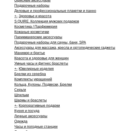
Офисные аксессуары
Подарочные наборы
Деловые и профессиональные плакетки и панно
+
-
Здоровье и красота
S QUIRE. Коллекция мужских подарков
Косметика / Парфюмерия
Кожаные косметички
Парикмахерские аксессуары
Подарочные наборы для сауны, бани, SPA
Аксессуары для массажа, кресла и ортопедические гаджеты
Маникюр и бритье
Красота и здоровье для женщин
Умные часы и фитнес браслеты
+
-
Ювелирные изделия
Брелки из серебра
Комплекты украшений
Кольца, Кулоны, Подвески, Брелки
Серьги
Шпильки
Шармы и браслеты
+
-
Корпоративные подарки
Кухня и посуда
Личные аксессуары
Одежда
Часы и погодные станции