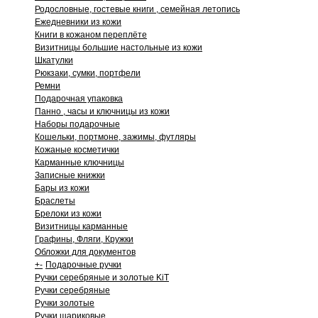
Родословные, гостевые книги , семейная летопись
Ежедневники из кожи
Книги в кожаном переплёте
Визитницы большие настольные из кожи
Шкатулки
Рюкзаки, сумки, портфели
Ремни
Подарочная упаковка
Панно , часы и ключницы из кожи
Наборы подарочные
Кошельки, портмоне, зажимы, футляры
Кожаные косметички
Карманные ключницы
Записные книжки
Бары из кожи
Браслеты
Брелоки из кожи
Визитницы карманные
Графины, Фляги, Кружки
Обложки для документов
+
-
Подарочные ручки
Ручки серебряные и золотые KiT
Ручки серебряные
Ручки золотые
Ручки шариковые