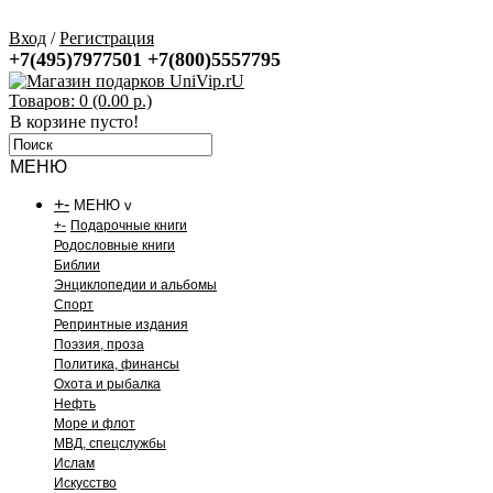
Вход
/
Регистрация
+7(495)7977501
+7(800)5557795
Товаров: 0 (0.00 р.)
В корзине пусто!
МЕНЮ
+
-
МЕНЮ v
+
-
Подарочные книги
Родословные книги
Библии
Энциклопедии и альбомы
Спорт
Репринтные издания
Поэзия, проза
Политика, финансы
Охота и рыбалка
Нефть
Море и флот
МВД, спецслужбы
Ислам
Искусство