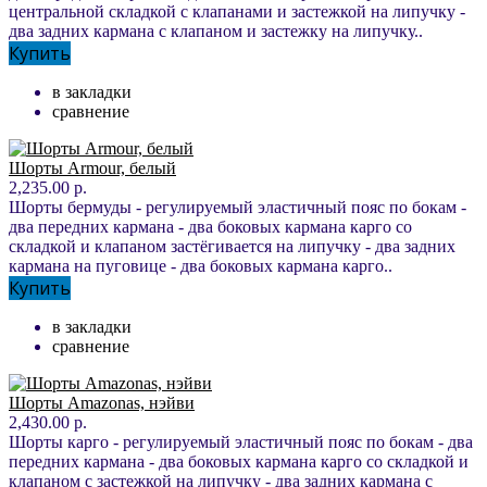
центральной складкой с клапанами и застежкой на липучку -
два задних кармана с клапаном и застежку на липучку..
Купить
в закладки
сравнение
Шорты Armour, белый
2,235.00 р.
Шорты бермуды - регулируемый эластичный пояс по бокам -
два передних кармана - два боковых кармана карго со
складкой и клапаном застёгивается на липучку - два задних
кармана на пуговице - два боковых кармана карго..
Купить
в закладки
сравнение
Шорты Amazonas, нэйви
2,430.00 р.
Шорты карго - регулируемый эластичный пояс по бокам - два
передних кармана - два боковых кармана карго со складкой и
клапаном с застежкой на липучку - два задних кармана с