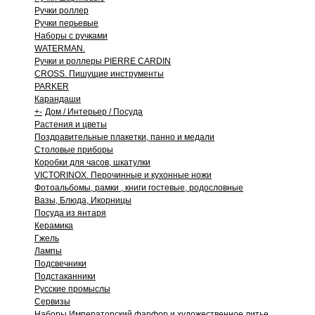
Ручки роллер
Ручки перьевые
Наборы с ручками
WATERMAN.
Ручки и роллеры PIERRE CARDIN
CROSS. Пишущие инструменты
PARKER
Карандаши
+
-
Дом / Интерьер / Посуда
Растения и цветы
Поздравительные плакетки, панно и медали
Столовые приборы
Коробки для часов, шкатулки
VICTORINOX. Перочинные и кухонные ножи
Фотоальбомы, рамки , книги гостевые, родословные
Вазы, Блюда, Икорницы
Посуда из янтаря
Керамика
Гжель
Лампы
Подсвечники
Подстаканники
Русские промыслы
Сервизы
Наборы Императорский фарфор и художественное литье