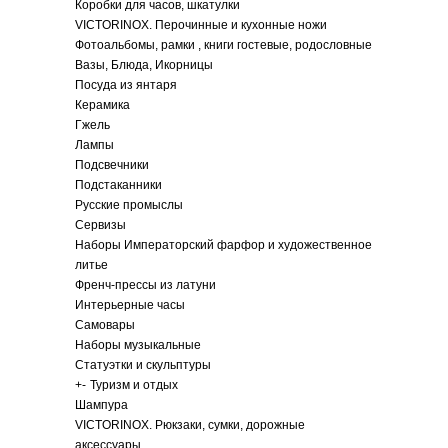
Коробки для часов, шкатулки
VICTORINOX. Перочинные и кухонные ножи
Фотоальбомы, рамки , книги гостевые, родословные
Вазы, Блюда, Икорницы
Посуда из янтаря
Керамика
Гжель
Лампы
Подсвечники
Подстаканники
Русские промыслы
Сервизы
Наборы Императорский фарфор и художественное
литье
Френч-прессы из латуни
Интерьерные часы
Самовары
Наборы музыкальные
Статуэтки и скульптуры
+
-
Туризм и отдых
Шампура
VICTORINOX. Рюкзаки, сумки, дорожные
аксессуары