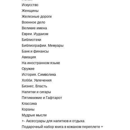
Искусство
Женщины
Железные дороги
Военное дело
Великие имена
Евреи. Иудаизм
Библиотеки
Библиографии. Мемуары
Банк и финансы
Авиация
На иностранном языке
Оружие
История. Символика
Хобби. Увлечения
Бизнес. Власть
Напитки и сигары
Пятикнижие и Гафтарот
Классика
Кораны
Мудрые мысли
+
-
Аксессуары для напитков и отдыха
Подарочный набор книга в кожаном переплете +