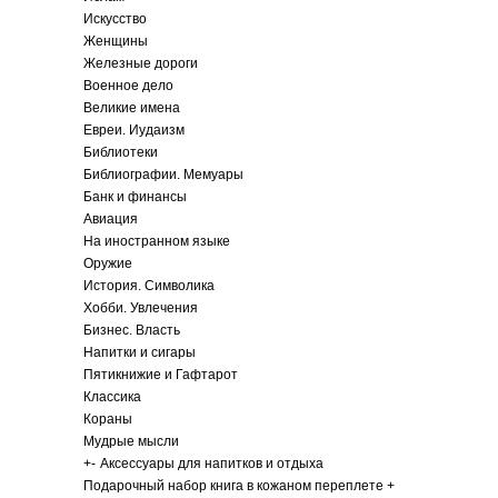
Искусство
Женщины
Железные дороги
Военное дело
Великие имена
Евреи. Иудаизм
Библиотеки
Библиографии. Мемуары
Банк и финансы
Авиация
На иностранном языке
Оружие
История. Символика
Хобби. Увлечения
Бизнес. Власть
Напитки и сигары
Пятикнижие и Гафтарот
Классика
Кораны
Мудрые мысли
+
-
Аксессуары для напитков и отдыха
Подарочный набор книга в кожаном переплете +