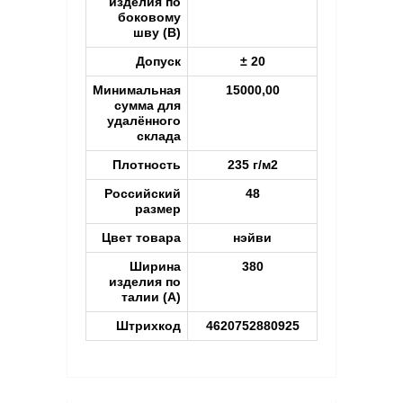
изделия по
боковому
шву (B)
Допуск
± 20
Минимальная
15000,00
сумма для
удалённого
склада
Плотность
235 г/м2
Российский
48
размер
Цвет товара
нэйви
Ширина
380
изделия по
талии (A)
Штрихкод
4620752880925