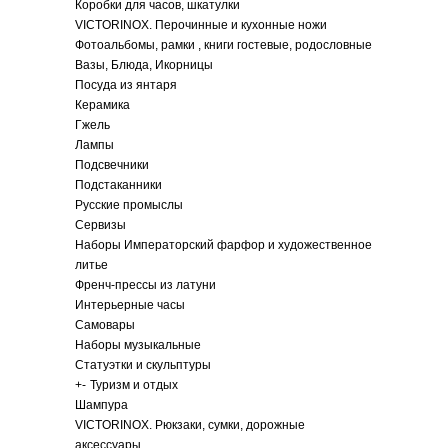
Коробки для часов, шкатулки
VICTORINOX. Перочинные и кухонные ножи
Фотоальбомы, рамки , книги гостевые, родословные
Вазы, Блюда, Икорницы
Посуда из янтаря
Керамика
Гжель
Лампы
Подсвечники
Подстаканники
Русские промыслы
Сервизы
Наборы Императорский фарфор и художественное
литье
Френч-прессы из латуни
Интерьерные часы
Самовары
Наборы музыкальные
Статуэтки и скульптуры
+
-
Туризм и отдых
Шампура
VICTORINOX. Рюкзаки, сумки, дорожные
аксессуары