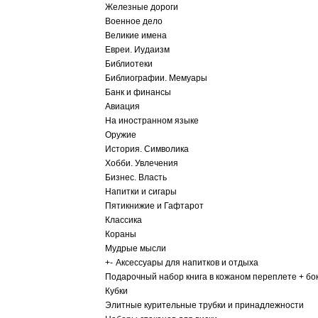
Железные дороги
Военное дело
Великие имена
Евреи. Иудаизм
Библиотеки
Библиографии. Мемуары
Банк и финансы
Авиация
На иностранном языке
Оружие
История. Символика
Хобби. Увлечения
Бизнес. Власть
Напитки и сигары
Пятикнижие и Гафтарот
Классика
Кораны
Мудрые мысли
+
-
Аксессуары для напитков и отдыха
Подарочный набор книга в кожаном переплете + бо
Кубки
Элитные курительные трубки и принадлежности