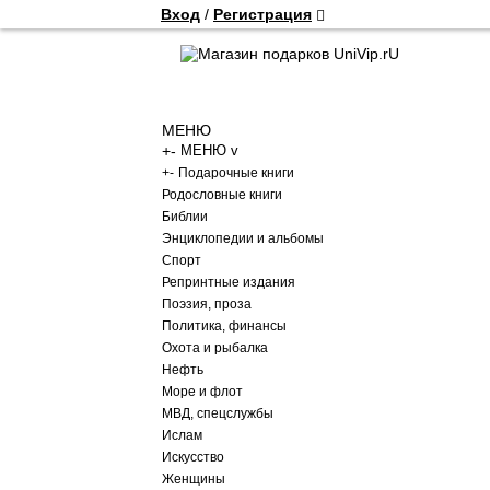
Вход
/
Регистрация
МЕНЮ
+
-
МЕНЮ v
+
-
Подарочные книги
Родословные книги
Библии
Энциклопедии и альбомы
Спорт
Репринтные издания
Поэзия, проза
Политика, финансы
Охота и рыбалка
Нефть
Море и флот
МВД, спецслужбы
Ислам
Искусство
Женщины