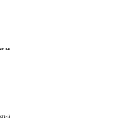
литье
ествий