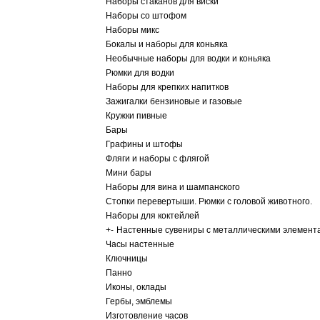
Наборы стаканов для виски
Наборы со штофом
Наборы микс
Бокалы и наборы для коньяка
Необычные наборы для водки и коньяка
Рюмки для водки
Наборы для крепких напитков
Зажигалки бензиновые и газовые
Кружки пивные
Бары
Графины и штофы
Фляги и наборы с флягой
Мини бары
Наборы для вина и шампанского
Стопки перевертыши. Рюмки с головой животного.
Наборы для коктейлей
+
-
Настенные сувениры с металлическими элемент
Часы настенные
Ключницы
Панно
Иконы, оклады
Гербы, эмблемы
Изготовление часов