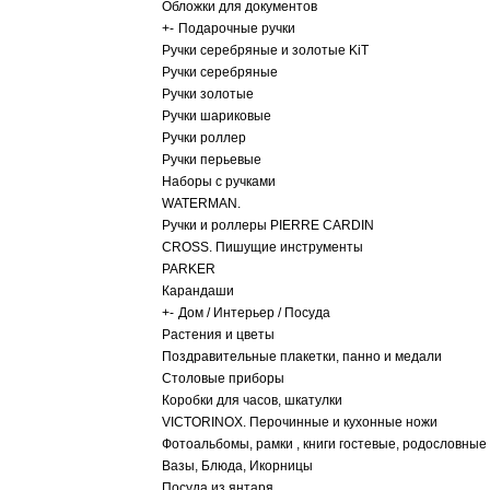
Обложки для документов
+
-
Подарочные ручки
Ручки серебряные и золотые KiT
Ручки серебряные
Ручки золотые
Ручки шариковые
Ручки роллер
Ручки перьевые
Наборы с ручками
WATERMAN.
Ручки и роллеры PIERRE CARDIN
CROSS. Пишущие инструменты
PARKER
Карандаши
+
-
Дом / Интерьер / Посуда
Растения и цветы
Поздравительные плакетки, панно и медали
Столовые приборы
Коробки для часов, шкатулки
VICTORINOX. Перочинные и кухонные ножи
Фотоальбомы, рамки , книги гостевые, родословные
Вазы, Блюда, Икорницы
Посуда из янтаря