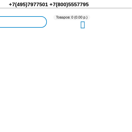
+7(495)7977501
+7(800)5557795
Товаров: 0 (0.00 р.)