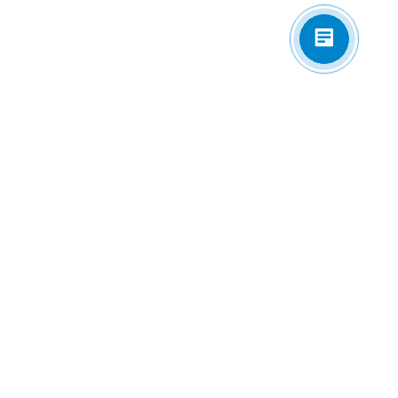
Приложения
Электронная почта
zakaz@univip.ru
7977501@gmail.com
Сотрудничество / Пожелания / ТЗ
Соцсети/ мессенджеры
Есть вопросы?
ЗАКАЗАТЬ ЗВОНОК