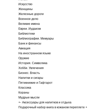
Искусство
Женщины
Железные дороги
Военное дело
Великие имена
Евреи. Иудаизм
Библиотеки
Библиографии. Мемуары
Банк и финансы
Авиация
На иностранном языке
Оружие
История. Символика
Хобби. Увлечения
Бизнес. Власть
Напитки и сигары
Пятикнижие и Гафтарот
Классика
Кораны
Мудрые мысли
+
-
Аксессуары для напитков и отдыха
Подарочный набор книга в кожаном переплете +