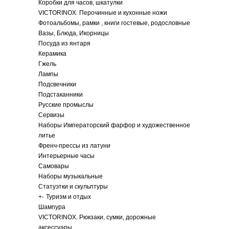
Коробки для часов, шкатулки
VICTORINOX. Перочинные и кухонные ножи
Фотоальбомы, рамки , книги гостевые, родословные
Вазы, Блюда, Икорницы
Посуда из янтаря
Керамика
Гжель
Лампы
Подсвечники
Подстаканники
Русские промыслы
Сервизы
Наборы Императорский фарфор и художественное
литье
Френч-прессы из латуни
Интерьерные часы
Самовары
Наборы музыкальные
Статуэтки и скульптуры
+
-
Туризм и отдых
Шампура
VICTORINOX. Рюкзаки, сумки, дорожные
аксессуары