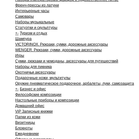
Френч-прессы из латуни
Интерьерные часы
Самовары
Наборы музыкальные
Статуэтки и скульптуры
+
-
Туризм и отдых
Шампура
VICTORINOX. Рюкзаки, сумки, дорожные аксессуары
WENGER. Рюкзаки, сумки, дорожные аксессуары
Игры
Сумки, рюкзаки и чемоданы, аксессуары для путешествий
Наборы для пикника
Охотничьи аксессуары
Подарочные ножи, мультитулы
Оружие пневматическое подарочное, арбалеты, луки, самозащита
+
-
Бизнес и офис
Философские композиции
Настольные приборы и композиции
Домашний офис
ViP Записные книжки
Папки из кожи
Визитницы
Блокноты
Ежедневники