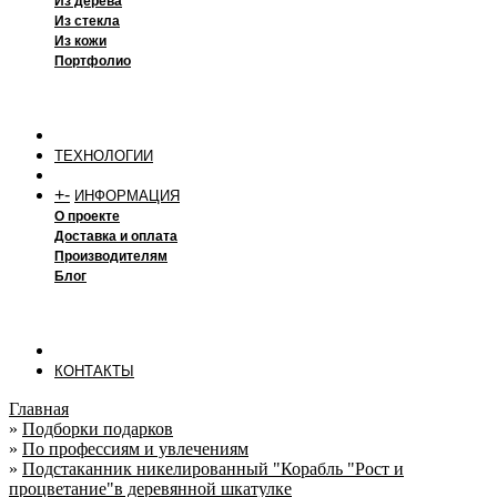
Из дерева
Из стекла
Из кожи
Портфолио
ТЕХНОЛОГИИ
+
-
ИНФОРМАЦИЯ
О проекте
Доставка и оплата
Производителям
Блог
КОНТАКТЫ
Главная
»
Подборки подарков
»
По профессиям и увлечениям
»
Подстаканник никелированный "Корабль "Рост и
процветание"в деревянной шкатулке