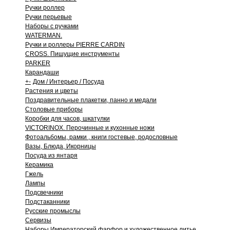
Ручки роллер
Ручки перьевые
Наборы с ручками
WATERMAN.
Ручки и роллеры PIERRE CARDIN
CROSS. Пишущие инструменты
PARKER
Карандаши
+
-
Дом / Интерьер / Посуда
Растения и цветы
Поздравительные плакетки, панно и медали
Столовые приборы
Коробки для часов, шкатулки
VICTORINOX. Перочинные и кухонные ножи
Фотоальбомы, рамки , книги гостевые, родословные
Вазы, Блюда, Икорницы
Посуда из янтаря
Керамика
Гжель
Лампы
Подсвечники
Подстаканники
Русские промыслы
Сервизы
Наборы Императорский фарфор и художественное литье