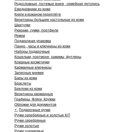
Родословные, гостевые книги , семейная летопись
Ежедневники из кожи
Книги в кожаном переплёте
Визитницы большие настольные из кожи
Шкатулки
Рюкзаки, сумки, портфели
Ремни
Подарочная упаковка
Панно , часы и ключницы из кожи
Наборы подарочные
Кошельки, портмоне, зажимы, футляры
Кожаные косметички
Карманные ключницы
Записные книжки
Бары из кожи
Браслеты
Брелоки из кожи
Визитницы карманные
Графины, Фляги, Кружки
Обложки для документов
+
-
Подарочные ручки
Ручки серебряные и золотые KiT
Ручки серебряные
Ручки золотые
Ручки шариковые