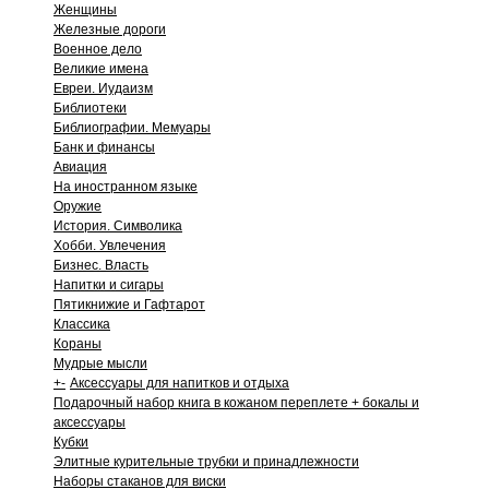
Женщины
Железные дороги
Военное дело
Великие имена
Евреи. Иудаизм
Библиотеки
Библиографии. Мемуары
Банк и финансы
Авиация
На иностранном языке
Оружие
История. Символика
Хобби. Увлечения
Бизнес. Власть
Напитки и сигары
Пятикнижие и Гафтарот
Классика
Кораны
Мудрые мысли
+
-
Аксессуары для напитков и отдыха
Подарочный набор книга в кожаном переплете + бокалы и
аксессуары
Кубки
Элитные курительные трубки и принадлежности
Наборы стаканов для виски