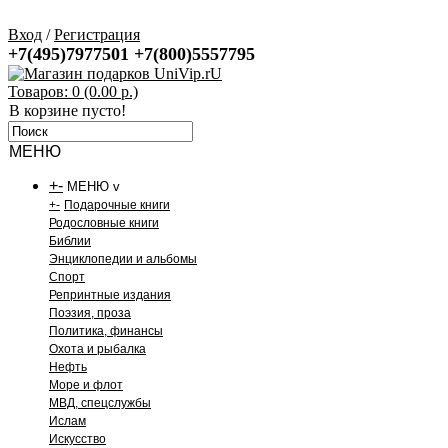
Вход
/
Регистрация
+7(495)7977501
+7(800)5557795
Товаров: 0 (0.00 р.)
В корзине пусто!
МЕНЮ
+
-
МЕНЮ v
+
-
Подарочные книги
Родословные книги
Библии
Энциклопедии и альбомы
Спорт
Репринтные издания
Поэзия, проза
Политика, финансы
Охота и рыбалка
Нефть
Море и флот
МВД, спецслужбы
Ислам
Искусство