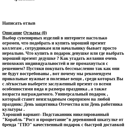
Написать отзыв
Описание
Отзывы (0)
Выбор сувенирных изделий в интернете настолько
огромен, что подобрать и купить хороший презент
коллегам , сотрудникам или начальнику бывает просто
нереально. Что купить в подарок девушке или где выбрать
хороший презент дедушке ? Как угадать желания очень
непохожих индивидуальностей и не промахнуться с
решением? Пустяки покупать бессмысленно так как они
не будут востребованы , вот почему мы рекомендуем
прикольные нужные и полезные вещи , среди которых Вы
с лёгкостью выберете заслуженный презент со всеми
особенностями вида и размера праздника , а также
возраста награждаемого. Универсальный подарок ,
который станет неизгладимым сюрпризом на любой
праздник: День защитника Отечества или День работника
культуры .
Хороший вариант- Подстаканник никелированный
"Корабль "Рост и процветание"в деревянной шкатулке от
бренда "ГПO" качественный подарок с быстрой доставкой