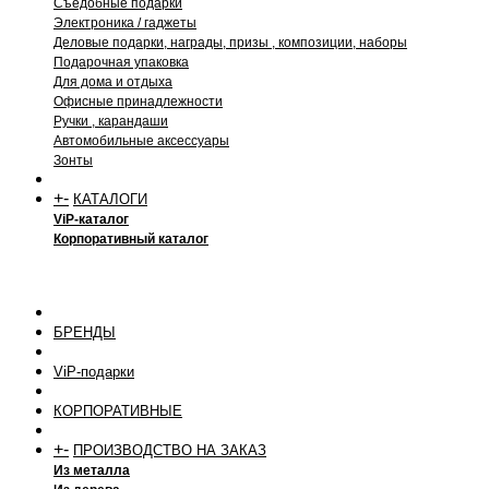
Съедобные подарки
Электроника / гаджеты
Деловые подарки, награды, призы , композиции, наборы
Подарочная упаковка
Для дома и отдыха
Офисные принадлежности
Ручки , карандаши
Автомобильные аксессуары
Зонты
+
-
КАТАЛОГИ
ViP-каталог
Корпоративный каталог
БРЕНДЫ
ViP-подарки
КОРПОРАТИВНЫЕ
+
-
ПРОИЗВОДСТВО НА ЗАКАЗ
Из металла