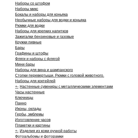
Наборы со штофом
Наборы микс
Бокалы и наборы для коньяка
Необычные наборы для водки и коньяка
Рюмки для водки
Наборы для крепких напитков
Зажигалки бензиновые и газовые
Кружки пивные
Бары
Графины и штофы
Фляги и наборы с флягой
Мини бары
Наборы для вина и шампанского
Стопки перевертыши. Рюмки с головой животного.
Наборы для коктейлей
+
-
Настенные сувениры с металлическими элементами
Часы настенные
Ключницы
Панно
Иконы, оклады
Гербы, эмблемы
Изготовление часов
Плакетки и картины
+
-
Изделия из кожи ручной работы
Фотоальбомы и фоторамки