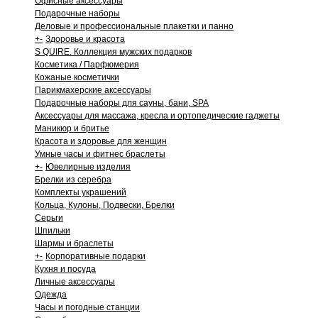
Офисные аксессуары
Подарочные наборы
Деловые и профессиональные плакетки и панно
+
-
Здоровье и красота
S QUIRE. Коллекция мужских подарков
Косметика / Парфюмерия
Кожаные косметички
Парикмахерские аксессуары
Подарочные наборы для сауны, бани, SPA
Аксессуары для массажа, кресла и ортопедические гаджеты
Маникюр и бритье
Красота и здоровье для женщин
Умные часы и фитнес браслеты
+
-
Ювелирные изделия
Брелки из серебра
Комплекты украшений
Кольца, Кулоны, Подвески, Брелки
Серьги
Шпильки
Шармы и браслеты
+
-
Корпоративные подарки
Кухня и посуда
Личные аксессуары
Одежда
Часы и погодные станции