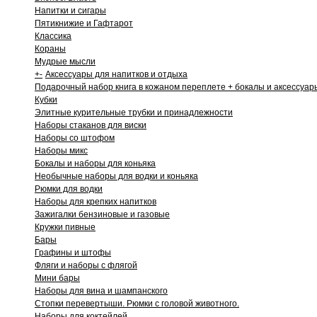
Напитки и сигары
Пятикнижие и Гафтарот
Классика
Кораны
Мудрые мысли
+
-
Аксессуары для напитков и отдыха
Подарочный набор книга в кожаном переплете + бокалы и аксессуар
Кубки
Элитные курительные трубки и принадлежности
Наборы стаканов для виски
Наборы со штофом
Наборы микс
Бокалы и наборы для коньяка
Необычные наборы для водки и коньяка
Рюмки для водки
Наборы для крепких напитков
Зажигалки бензиновые и газовые
Кружки пивные
Бары
Графины и штофы
Фляги и наборы с флягой
Мини бары
Наборы для вина и шампанского
Стопки перевертыши. Рюмки с головой животного.
Наборы для коктейлей