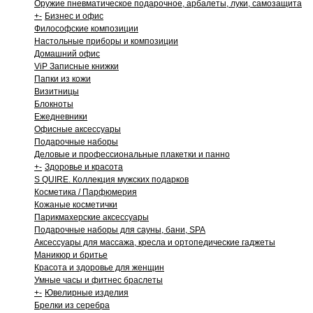
Оружие пневматическое подарочное, арбалеты, луки, самозащита
+
-
Бизнес и офис
Философские композиции
Настольные приборы и композиции
Домашний офис
ViP Записные книжки
Папки из кожи
Визитницы
Блокноты
Ежедневники
Офисные аксессуары
Подарочные наборы
Деловые и профессиональные плакетки и панно
+
-
Здоровье и красота
S QUIRE. Коллекция мужских подарков
Косметика / Парфюмерия
Кожаные косметички
Парикмахерские аксессуары
Подарочные наборы для сауны, бани, SPA
Аксессуары для массажа, кресла и ортопедические гаджеты
Маникюр и бритье
Красота и здоровье для женщин
Умные часы и фитнес браслеты
+
-
Ювелирные изделия
Брелки из серебра