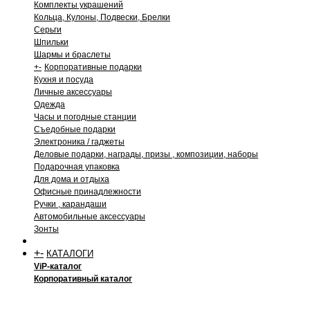
Комплекты украшений
Кольца, Кулоны, Подвески, Брелки
Серьги
Шпильки
Шармы и браслеты
+
-
Корпоративные подарки
Кухня и посуда
Личные аксессуары
Одежда
Часы и погодные станции
Съедобные подарки
Электроника / гаджеты
Деловые подарки, награды, призы , композиции, наборы
Подарочная упаковка
Для дома и отдыха
Офисные принадлежности
Ручки , карандаши
Автомобильные аксессуары
Зонты
+
-
КАТАЛОГИ
ViP-каталог
Корпоративный каталог