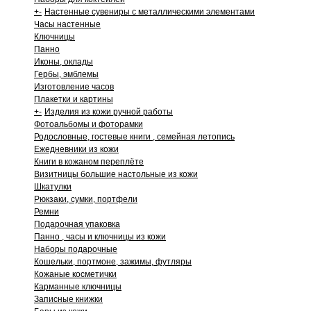
+
-
Настенные сувениры с металлическими элементами
Часы настенные
Ключницы
Панно
Иконы, оклады
Гербы, эмблемы
Изготовление часов
Плакетки и картины
+
-
Изделия из кожи ручной работы
Фотоальбомы и фоторамки
Родословные, гостевые книги , семейная летопись
Ежедневники из кожи
Книги в кожаном переплёте
Визитницы большие настольные из кожи
Шкатулки
Рюкзаки, сумки, портфели
Ремни
Подарочная упаковка
Панно , часы и ключницы из кожи
Наборы подарочные
Кошельки, портмоне, зажимы, футляры
Кожаные косметички
Карманные ключницы
Записные книжки