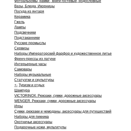
Фотоальбомы, рамки , книги гостевые, родословные
Вазы, Блюда, Икорницы
Посуда из янтаря
Керамика
Гжель
Лампы
Подсвечники
Подстаканники
Русские промыслы
Сервизы
Наборы Императорский фарфор и художественное литье
Френч-прессы из латуни
Интерьерные часы
Самовары
Наборы музыкальные
Статуэтки и скульптуры
+
-
Туризм и отдых
Шампура
VICTORINOX. Рюкзаки, сумки, дорожные аксессуары
WENGER. Рюкзаки, сумки, дорожные аксессуары
Игры
Сумки, рюкзаки и чемоданы, аксессуары для путешествий
Наборы для пикника
Охотничьи аксессуары
Подарочные ножи, мультитулы