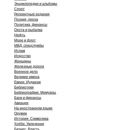
Энциклопедии и альбомы
Спорт
Репринтные издания
Поэзия, проза
Политика, финансы
Охота и рыбалка
Нефть
Море и флот
МВД, спецслужбы
Ислам
Искусство
Женщины
Железные дороги
Военное дело
Великие имена
Евреи. Иудаизм
Библиотеки
Библиографии. Мемуары
Банк и финансы
Авиация
На иностранном языке
Оружие
История. Символика
Хобби. Увлечения
Бизнес. Власть