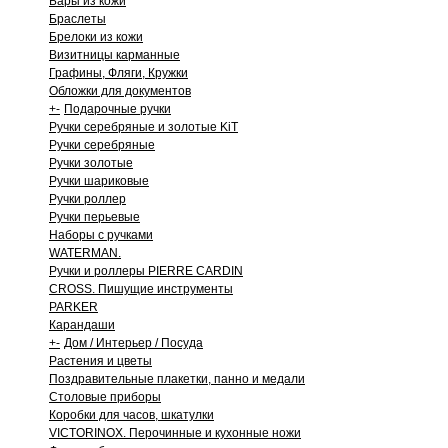
Бары из кожи
Браслеты
Брелоки из кожи
Визитницы карманные
Графины, Фляги, Кружки
Обложки для документов
+
-
Подарочные ручки
Ручки серебряные и золотые KiT
Ручки серебряные
Ручки золотые
Ручки шариковые
Ручки роллер
Ручки перьевые
Наборы с ручками
WATERMAN.
Ручки и роллеры PIERRE CARDIN
CROSS. Пишущие инструменты
PARKER
Карандаши
+
-
Дом / Интерьер / Посуда
Растения и цветы
Поздравительные плакетки, панно и медали
Столовые приборы
Коробки для часов, шкатулки
VICTORINOX. Перочинные и кухонные ножи