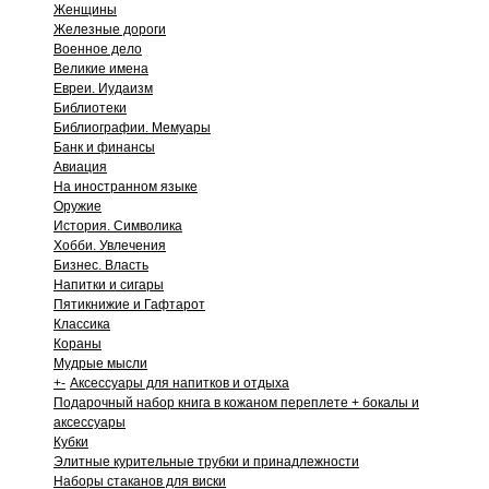
Женщины
Железные дороги
Военное дело
Великие имена
Евреи. Иудаизм
Библиотеки
Библиографии. Мемуары
Банк и финансы
Авиация
На иностранном языке
Оружие
История. Символика
Хобби. Увлечения
Бизнес. Власть
Напитки и сигары
Пятикнижие и Гафтарот
Классика
Кораны
Мудрые мысли
+
-
Аксессуары для напитков и отдыха
Подарочный набор книга в кожаном переплете + бокалы и
аксессуары
Кубки
Элитные курительные трубки и принадлежности
Наборы стаканов для виски