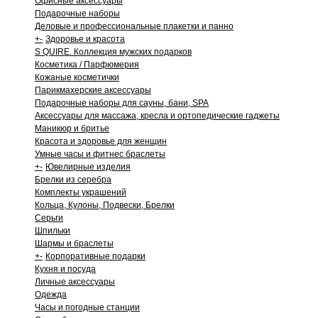
Офисные аксессуары
Подарочные наборы
Деловые и профессиональные плакетки и панно
+
-
Здоровье и красота
S QUIRE. Коллекция мужских подарков
Косметика / Парфюмерия
Кожаные косметички
Парикмахерские аксессуары
Подарочные наборы для сауны, бани, SPA
Аксессуары для массажа, кресла и ортопедические гаджеты
Маникюр и бритье
Красота и здоровье для женщин
Умные часы и фитнес браслеты
+
-
Ювелирные изделия
Брелки из серебра
Комплекты украшений
Кольца, Кулоны, Подвески, Брелки
Серьги
Шпильки
Шармы и браслеты
+
-
Корпоративные подарки
Кухня и посуда
Личные аксессуары
Одежда
Часы и погодные станции