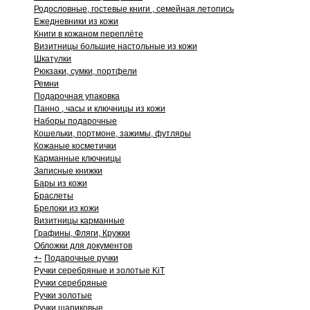
Родословные, гостевые книги , семейная летопись
Ежедневники из кожи
Книги в кожаном переплёте
Визитницы большие настольные из кожи
Шкатулки
Рюкзаки, сумки, портфели
Ремни
Подарочная упаковка
Панно , часы и ключницы из кожи
Наборы подарочные
Кошельки, портмоне, зажимы, футляры
Кожаные косметички
Карманные ключницы
Записные книжки
Бары из кожи
Браслеты
Брелоки из кожи
Визитницы карманные
Графины, Фляги, Кружки
Обложки для документов
+
-
Подарочные ручки
Ручки серебряные и золотые KiT
Ручки серебряные
Ручки золотые
Ручки шариковые