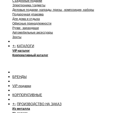
Съедобные подарки
Электроника / гаджеты
Деловые подарки, награды, призы , композиции, наборы
Подарочная упаковка
Для дома и отдыха
Офисные принадлежности
Ручки , карандаши
Автомобильные аксессуары
Зонты
+
-
КАТАЛОГИ
ViP-каталог
Корпоративный каталог
БРЕНДЫ
ViP-подарки
КОРПОРАТИВНЫЕ
+
-
ПРОИЗВОДСТВО НА ЗАКАЗ
Из металла