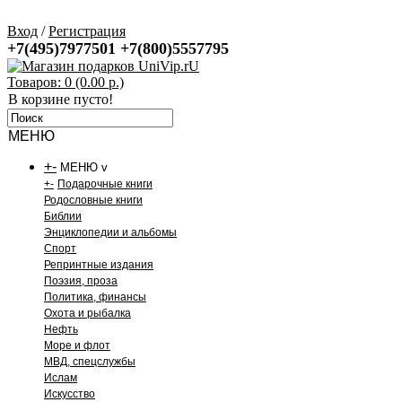
Вход
/
Регистрация
+7(495)7977501
+7(800)5557795
Товаров: 0 (0.00 р.)
В корзине пусто!
МЕНЮ
+
-
МЕНЮ v
+
-
Подарочные книги
Родословные книги
Библии
Энциклопедии и альбомы
Спорт
Репринтные издания
Поэзия, проза
Политика, финансы
Охота и рыбалка
Нефть
Море и флот
МВД, спецслужбы
Ислам
Искусство