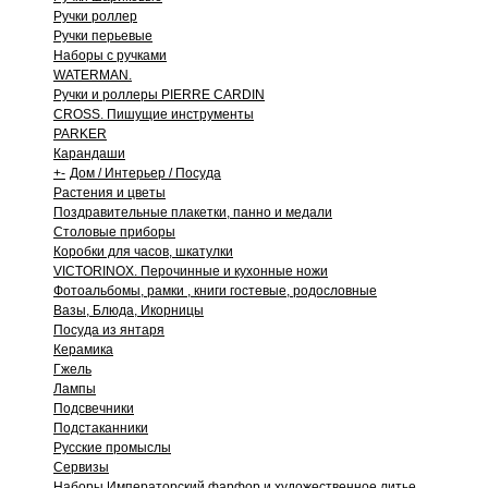
Ручки роллер
Ручки перьевые
Наборы с ручками
WATERMAN.
Ручки и роллеры PIERRE CARDIN
CROSS. Пишущие инструменты
PARKER
Карандаши
+
-
Дом / Интерьер / Посуда
Растения и цветы
Поздравительные плакетки, панно и медали
Столовые приборы
Коробки для часов, шкатулки
VICTORINOX. Перочинные и кухонные ножи
Фотоальбомы, рамки , книги гостевые, родословные
Вазы, Блюда, Икорницы
Посуда из янтаря
Керамика
Гжель
Лампы
Подсвечники
Подстаканники
Русские промыслы
Сервизы
Наборы Императорский фарфор и художественное литье