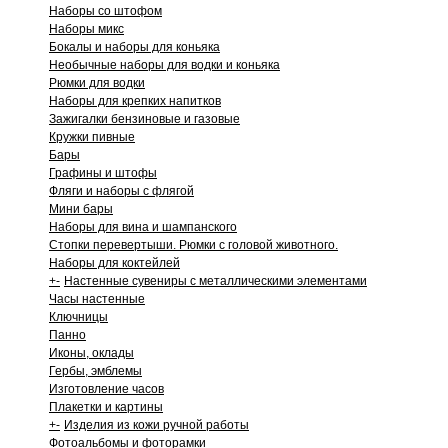
Наборы со штофом
Наборы микс
Бокалы и наборы для коньяка
Необычные наборы для водки и коньяка
Рюмки для водки
Наборы для крепких напитков
Зажигалки бензиновые и газовые
Кружки пивные
Бары
Графины и штофы
Фляги и наборы с флягой
Мини бары
Наборы для вина и шампанского
Стопки перевертыши. Рюмки с головой животного.
Наборы для коктейлей
+
-
Настенные сувениры с металлическими элементами
Часы настенные
Ключницы
Панно
Иконы, оклады
Гербы, эмблемы
Изготовление часов
Плакетки и картины
+
-
Изделия из кожи ручной работы
Фотоальбомы и фоторамки