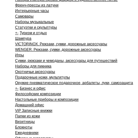
Френч-прессы из латуни
Интерьерные часы
Самовары
Наборы музыкальные
Статуэтки и скульптуры
+
-
Туризм и отдых
Шампура
VICTORINOX. Рюкзаки, сумки, дорожные аксессуары
WENGER. Рюкзаки, сумки, дорожные аксессуары
Игры
Сумки, рюкзаки и чемоданы, аксессуары для путешествий
Наборы для пикника
Охотничьи аксессуары
Подарочные ножи, мультитулы
Оружие пневматическое подарочное, арбалеты, луки, самозащита
+
-
Бизнес и офис
Философские композиции
Настольные приборы и композиции
Домашний офис
ViP Записные книжки
Папки из кожи
Визитницы
Блокноты
Ежедневники