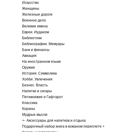
Искусство
Женщины
Железные дороги
Военное дело
Великие имена
Евреи. Иудаизм
Библиотеки
Библиографии. Мемуары
Банк и финансы
Авиация
На иностранном языке
Оружие
История. Символика
Хобби. Увлечения
Бизнес. Власть
Напитки и сигары
Пятикнижие и Гафтарот
Классика
Кораны
Мудрые мысли
+
-
Аксессуары для напитков и отдыха
Подарочный набор книга в кожаном переплете +