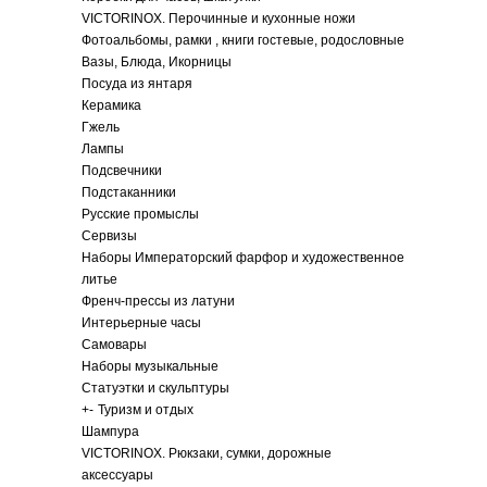
VICTORINOX. Перочинные и кухонные ножи
Фотоальбомы, рамки , книги гостевые, родословные
Вазы, Блюда, Икорницы
Посуда из янтаря
Керамика
Гжель
Лампы
Подсвечники
Подстаканники
Русские промыслы
Сервизы
Наборы Императорский фарфор и художественное
литье
Френч-прессы из латуни
Интерьерные часы
Самовары
Наборы музыкальные
Статуэтки и скульптуры
+
-
Туризм и отдых
Шампура
VICTORINOX. Рюкзаки, сумки, дорожные
аксессуары