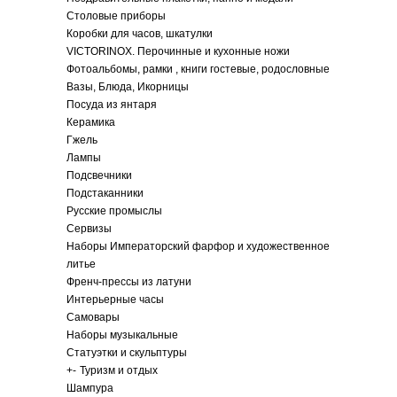
Столовые приборы
Коробки для часов, шкатулки
VICTORINOX. Перочинные и кухонные ножи
Фотоальбомы, рамки , книги гостевые, родословные
Вазы, Блюда, Икорницы
Посуда из янтаря
Керамика
Гжель
Лампы
Подсвечники
Подстаканники
Русские промыслы
Сервизы
Наборы Императорский фарфор и художественное
литье
Френч-прессы из латуни
Интерьерные часы
Самовары
Наборы музыкальные
Статуэтки и скульптуры
+
-
Туризм и отдых
Шампура