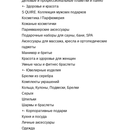
Деловые и профессиональные плакетки и панно
+
-
Здоровье и красота
S QUIRE. Коллекция мужских подарков
Косметика / Парфюмерия
Кожаные косметички
Парикмахерские аксессуары
Подарочные наборы для сауны, бани, SPA
Аксессуары для массажа, кресла и ортопедические
гаджеты
Маникюр и бритье
Красота и здоровье для женщин
Умные часы и фитнес браслеты
+
-
Ювелирные изделия
Брелки из серебра
Комплекты украшений
Кольца, Кулоны, Подвески, Брелки
Серьги
Шпильки
Шармы и браслеты
+
-
Корпоративные подарки
Кухня и посуда
Личные аксессуары
Одежда