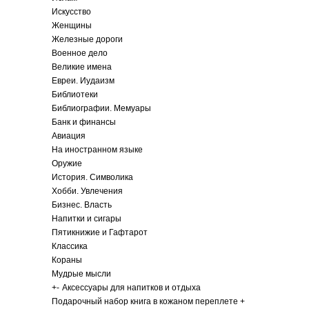
Искусство
Женщины
Железные дороги
Военное дело
Великие имена
Евреи. Иудаизм
Библиотеки
Библиографии. Мемуары
Банк и финансы
Авиация
На иностранном языке
Оружие
История. Символика
Хобби. Увлечения
Бизнес. Власть
Напитки и сигары
Пятикнижие и Гафтарот
Классика
Кораны
Мудрые мысли
+
-
Аксессуары для напитков и отдыха
Подарочный набор книга в кожаном переплете +