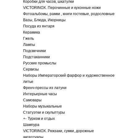
Коробки для часов, шкатулки
VICTORINOX. Перочинные и кухонные ножи
Фотоальбомы, рамки , книги гостевые, родословные
Вазы, Блюда, Икорницы
Посуда из янтаря
Керамика
Гжель
Лампы
Подсвечники
Подстаканники
Русские промыслы
Сервизы
Наборы Императорский фарфор и художественное
литье
Френч-прессы из латуни
Интерьерные часы
Самовары
Наборы музыкальные
Статуэтки и скульптуры
+
-
Туризм и отдых
Шампура
VICTORINOX. Рюкзаки, сумки, дорожные
аксессуары