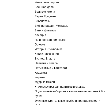
Железные дороги
Военное дело
Великие имена
Евреи. Иудаизм
Библиотеки
Библиографии. Мемуары
Банк и финансы
Авиация
На иностранном языке
Оружие
История. Символика
Хобби. Увлечения
Бизнес. Власть
Напитки и сигары
Пятикнижие и Гафтарот
Классика
Кораны
Мудрые мысли
+
-
Аксессуары для напитков и отдыха
Подарочный набор книга в кожаном переплете + бо
Кубки
Элитные курительные трубки и принадлежности