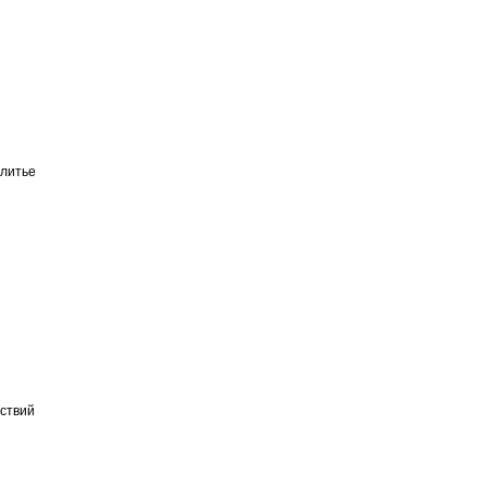
литье
ествий