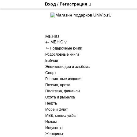
Вход
/
Регистрация
МЕНЮ
+
-
МЕНЮ v
+
-
Подарочные книги
Родословные книги
Библии
Энциклопедии и альбомы
Спорт
Репринтные издания
Поэзия, проза
Политика, финансы
Охота и рыбалка
Нефть
Море и флот
МВД, спецслужбы
Ислам
Искусство
Женщины