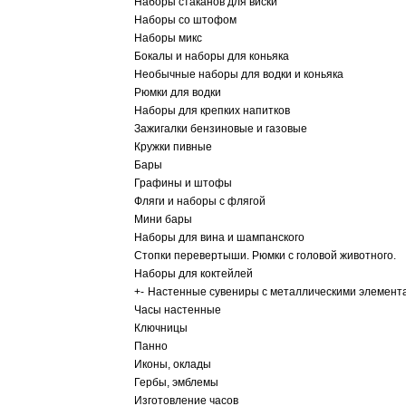
Наборы стаканов для виски
Наборы со штофом
Наборы микс
Бокалы и наборы для коньяка
Необычные наборы для водки и коньяка
Рюмки для водки
Наборы для крепких напитков
Зажигалки бензиновые и газовые
Кружки пивные
Бары
Графины и штофы
Фляги и наборы с флягой
Мини бары
Наборы для вина и шампанского
Стопки перевертыши. Рюмки с головой животного.
Наборы для коктейлей
+
-
Настенные сувениры с металлическими элемент
Часы настенные
Ключницы
Панно
Иконы, оклады
Гербы, эмблемы
Изготовление часов