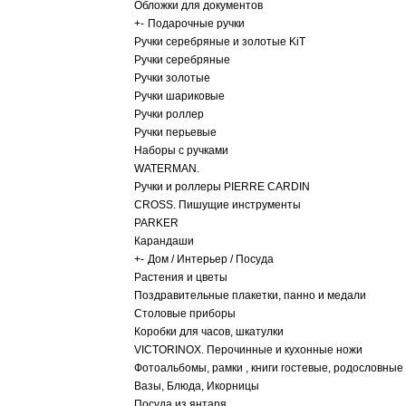
Обложки для документов
+
-
Подарочные ручки
Ручки серебряные и золотые KiT
Ручки серебряные
Ручки золотые
Ручки шариковые
Ручки роллер
Ручки перьевые
Наборы с ручками
WATERMAN.
Ручки и роллеры PIERRE CARDIN
CROSS. Пишущие инструменты
PARKER
Карандаши
+
-
Дом / Интерьер / Посуда
Растения и цветы
Поздравительные плакетки, панно и медали
Столовые приборы
Коробки для часов, шкатулки
VICTORINOX. Перочинные и кухонные ножи
Фотоальбомы, рамки , книги гостевые, родословные
Вазы, Блюда, Икорницы
Посуда из янтаря