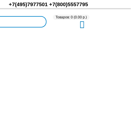
+7(495)7977501
+7(800)5557795
Товаров: 0 (0.00 р.)