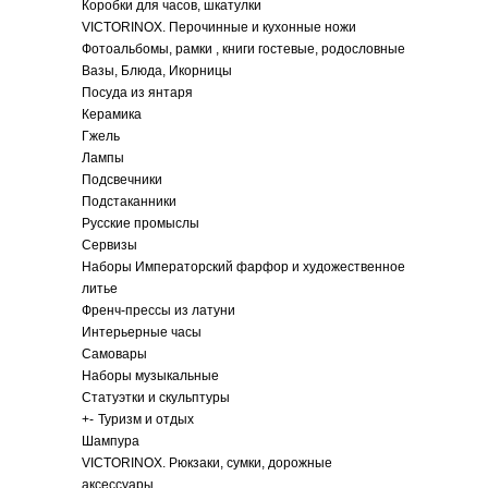
Коробки для часов, шкатулки
VICTORINOX. Перочинные и кухонные ножи
Фотоальбомы, рамки , книги гостевые, родословные
Вазы, Блюда, Икорницы
Посуда из янтаря
Керамика
Гжель
Лампы
Подсвечники
Подстаканники
Русские промыслы
Сервизы
Наборы Императорский фарфор и художественное
литье
Френч-прессы из латуни
Интерьерные часы
Самовары
Наборы музыкальные
Статуэтки и скульптуры
+
-
Туризм и отдых
Шампура
VICTORINOX. Рюкзаки, сумки, дорожные
аксессуары