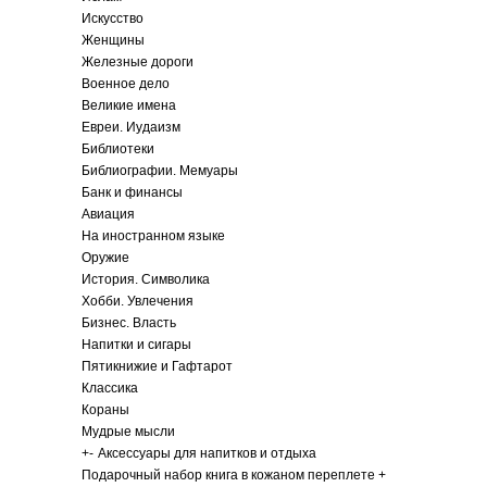
Искусство
Женщины
Железные дороги
Военное дело
Великие имена
Евреи. Иудаизм
Библиотеки
Библиографии. Мемуары
Банк и финансы
Авиация
На иностранном языке
Оружие
История. Символика
Хобби. Увлечения
Бизнес. Власть
Напитки и сигары
Пятикнижие и Гафтарот
Классика
Кораны
Мудрые мысли
+
-
Аксессуары для напитков и отдыха
Подарочный набор книга в кожаном переплете +