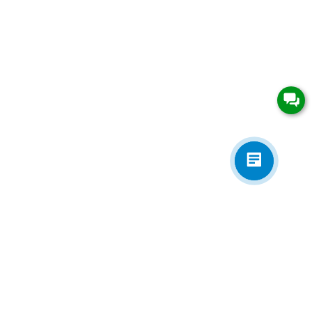
Приложения
Электронная почта
zakaz@univip.ru
7977501@gmail.com