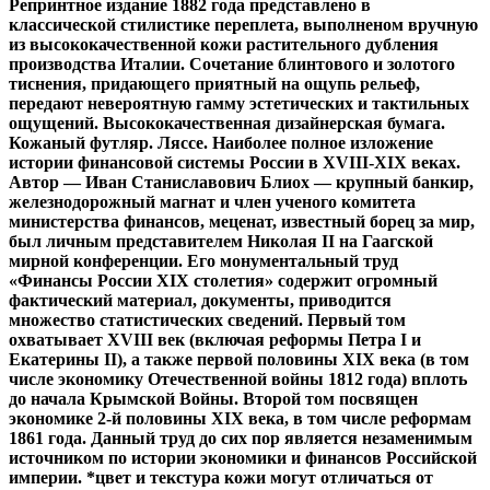
Репринтное издание 1882 года представлено в
классической стилистике переплета, выполненом вручную
из высококачественной кожи растительного дубления
производства Италии. Сочетание блинтового и золотого
тиснения, придающего приятный на ощупь рельеф,
передают невероятную гамму эстетических и тактильных
ощущений. Высококачественная дизайнерская бумага.
Кожаный футляр. Ляссе. Наиболее полное изложение
истории финансовой системы России в XVIII-XIX веках.
Автор — Иван Станиславович Блиох — крупный банкир,
железнодорожный магнат и член ученого комитета
министерства финансов, меценат, известный борец за мир,
был личным представителем Николая II на Гаагской
мирной конференции. Его монументальный труд
«Финансы России XIX столетия» содержит огромный
фактический материал, документы, приводится
множество статистических сведений. Первый том
охватывает XVIII век (включая реформы Петра I и
Екатерины II), а также первой половины XIX века (в том
числе экономику Отечественной войны 1812 года) вплоть
до начала Крымской Войны. Второй том посвящен
экономике 2-й половины XIX века, в том числе реформам
1861 года. Данный труд до сих пор является незаменимым
источником по истории экономики и финансов Российской
империи. *цвет и текстура кожи могут отличаться от