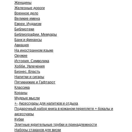
Женщины
Железные дороги
Военное дело
Великие имена
Евреи. Иудаизм
Библиотеки
Библиографии. Мемуары
Банк и финансы
Авиация
На иностранном языке
Оружие
История. Символика
Хобби. Увлечения
Бизнес. Власть
Напитки и сигары
Пятикнижие и Гафтарот
Классика
Кораны
Мудрые мысли
+
-
Аксессуары для напитков и отдыха
Подарочный набор книга в кожаном переплете + бокалы и
аксессуары
Кубки
Элитные курительные трубки и принадлежности
Наборы стаканов для виски