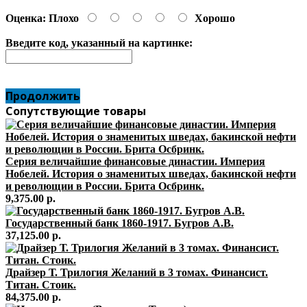
Оценка:
Плохо
Хорошо
Введите код, указанный на картинке:
Продолжить
Сопутствующие товары
Серия величайшие финансовые династии. Империя
Нобелей. История о знаменитых шведах, бакинской нефти
и револющии в России. Брита Осбринк.
9,375.00 р.
Государственный банк 1860-1917. Бугров А.В.
37,125.00 р.
Драйзер Т. Трилогия Желаний в 3 томах. Финансист.
Титан. Стоик.
84,375.00 р.