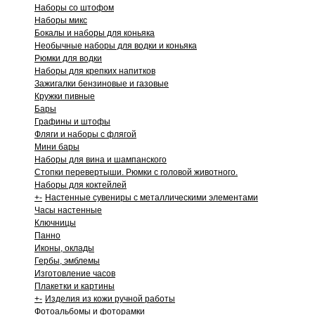
Наборы со штофом
Наборы микс
Бокалы и наборы для коньяка
Необычные наборы для водки и коньяка
Рюмки для водки
Наборы для крепких напитков
Зажигалки бензиновые и газовые
Кружки пивные
Бары
Графины и штофы
Фляги и наборы с флягой
Мини бары
Наборы для вина и шампанского
Стопки перевертыши. Рюмки с головой животного.
Наборы для коктейлей
+
-
Настенные сувениры с металлическими элементами
Часы настенные
Ключницы
Панно
Иконы, оклады
Гербы, эмблемы
Изготовление часов
Плакетки и картины
+
-
Изделия из кожи ручной работы
Фотоальбомы и фоторамки