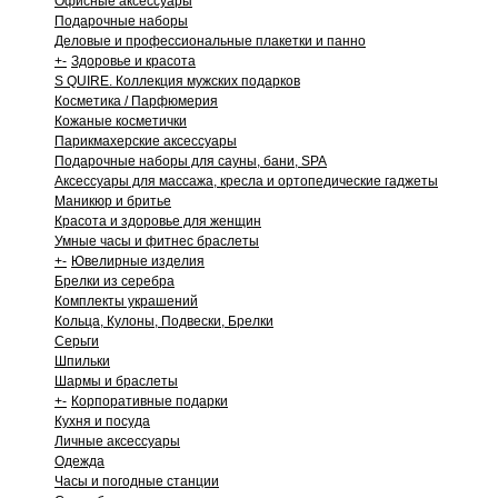
Офисные аксессуары
Подарочные наборы
Деловые и профессиональные плакетки и панно
+
-
Здоровье и красота
S QUIRE. Коллекция мужских подарков
Косметика / Парфюмерия
Кожаные косметички
Парикмахерские аксессуары
Подарочные наборы для сауны, бани, SPA
Аксессуары для массажа, кресла и ортопедические гаджеты
Маникюр и бритье
Красота и здоровье для женщин
Умные часы и фитнес браслеты
+
-
Ювелирные изделия
Брелки из серебра
Комплекты украшений
Кольца, Кулоны, Подвески, Брелки
Серьги
Шпильки
Шармы и браслеты
+
-
Корпоративные подарки
Кухня и посуда
Личные аксессуары
Одежда
Часы и погодные станции