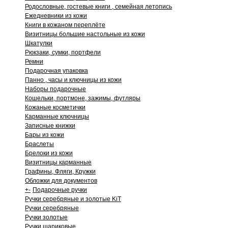
Родословные, гостевые книги , семейная летопись
Ежедневники из кожи
Книги в кожаном переплёте
Визитницы большие настольные из кожи
Шкатулки
Рюкзаки, сумки, портфели
Ремни
Подарочная упаковка
Панно , часы и ключницы из кожи
Наборы подарочные
Кошельки, портмоне, зажимы, футляры
Кожаные косметички
Карманные ключницы
Записные книжки
Бары из кожи
Браслеты
Брелоки из кожи
Визитницы карманные
Графины, Фляги, Кружки
Обложки для документов
+
-
Подарочные ручки
Ручки серебряные и золотые KiT
Ручки серебряные
Ручки золотые
Ручки шариковые