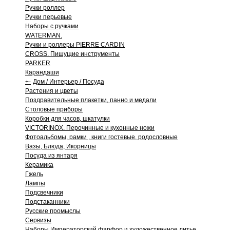
Ручки роллер
Ручки перьевые
Наборы с ручками
WATERMAN.
Ручки и роллеры PIERRE CARDIN
CROSS. Пишущие инструменты
PARKER
Карандаши
+
-
Дом / Интерьер / Посуда
Растения и цветы
Поздравительные плакетки, панно и медали
Столовые приборы
Коробки для часов, шкатулки
VICTORINOX. Перочинные и кухонные ножи
Фотоальбомы, рамки , книги гостевые, родословные
Вазы, Блюда, Икорницы
Посуда из янтаря
Керамика
Гжель
Лампы
Подсвечники
Подстаканники
Русские промыслы
Сервизы
Наборы Императорский фарфор и художественное литье