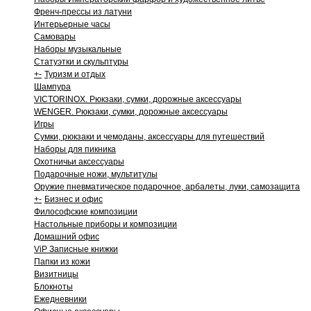
Френч-прессы из латуни
Интерьерные часы
Самовары
Наборы музыкальные
Статуэтки и скульптуры
+
-
Туризм и отдых
Шампура
VICTORINOX. Рюкзаки, сумки, дорожные аксессуары
WENGER. Рюкзаки, сумки, дорожные аксессуары
Игры
Сумки, рюкзаки и чемоданы, аксессуары для путешествий
Наборы для пикника
Охотничьи аксессуары
Подарочные ножи, мультитулы
Оружие пневматическое подарочное, арбалеты, луки, самозащита
+
-
Бизнес и офис
Философские композиции
Настольные приборы и композиции
Домашний офис
ViP Записные книжки
Папки из кожи
Визитницы
Блокноты
Ежедневники