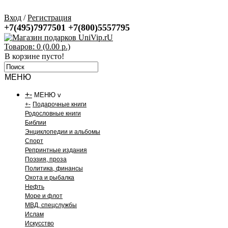
Вход
/
Регистрация
+7(495)7977501
+7(800)5557795
Товаров: 0 (0.00 р.)
В корзине пусто!
МЕНЮ
+
-
МЕНЮ v
+
-
Подарочные книги
Родословные книги
Библии
Энциклопедии и альбомы
Спорт
Репринтные издания
Поэзия, проза
Политика, финансы
Охота и рыбалка
Нефть
Море и флот
МВД, спецслужбы
Ислам
Искусство