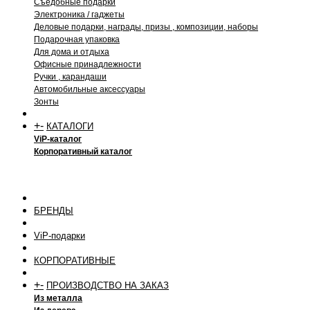
Съедобные подарки
Электроника / гаджеты
Деловые подарки, награды, призы , композиции, наборы
Подарочная упаковка
Для дома и отдыха
Офисные принадлежности
Ручки , карандаши
Автомобильные аксессуары
Зонты
+
-
КАТАЛОГИ
ViP-каталог
Корпоративный каталог
БРЕНДЫ
ViP-подарки
КОРПОРАТИВНЫЕ
+
-
ПРОИЗВОДСТВО НА ЗАКАЗ
Из металла