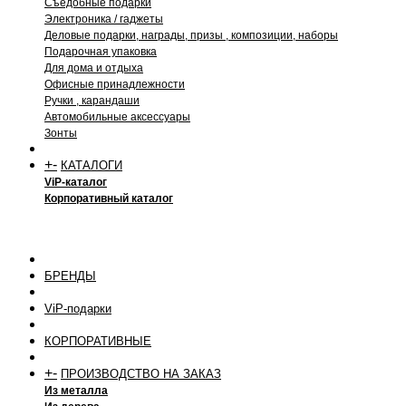
Съедобные подарки
Электроника / гаджеты
Деловые подарки, награды, призы , композиции, наборы
Подарочная упаковка
Для дома и отдыха
Офисные принадлежности
Ручки , карандаши
Автомобильные аксессуары
Зонты
+
-
КАТАЛОГИ
ViP-каталог
Корпоративный каталог
БРЕНДЫ
ViP-подарки
КОРПОРАТИВНЫЕ
+
-
ПРОИЗВОДСТВО НА ЗАКАЗ
Из металла