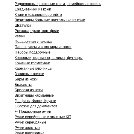
Родословные, гостевые книги , семейная летопись
Ежедневники из кожи
Книги в кожаном переплёте
Визитницы большие настольные из кожи
Шкатулки
Рюкзаки, сумки, портфели
Ремни
Подарочная упаковка
Панно , часы и ключницы из кожи
Наборы подарочные
Кошельки, портмоне, зажимы, футляры
Кожаные косметички
Карманные ключницы
Записные книжки
Бары из кожи
Браслеты
Брелоки из кожи
Визитницы карманные
Графины, Фляги, Кружки
Обложки для документов
+
-
Подарочные ручки
Ручки серебряные и золотые KiT
Ручки серебряные
Ручки золотые
Ручки шариковые