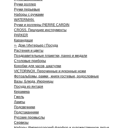
Ручки роллер
Ручки перьевые
Наборы с ручками
WATERMAN.
Ручки и роллеры PIERRE CARDIN
CROSS. Пишущие инструменты
PARKER
Карандаши
+
-
Дом / Интерьер / Посуда
Растения и цветы
Поздравительные плакетки, панно и медали
Столовые приборы
Коробки для часов, шкатулки
VICTORINOX. Перочинные и кухонные ножи
Фотоальбомы, рамки , книги гостевые, родословные
Вазы, Блюда, Икорницы
Посуда из янтаря
Керамика
Гжель
Лампы
Подсвечники
Подстаканники
Русские промыслы
Сервизы
Наборы Императорский фарфор и художественное литье