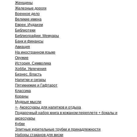
Женщины
Железные дороги
Военное дело
Великие имена
Евреи. Иудаизм
Библиотеки
Библиографии. Мемуары
Банк и финансы
Авиация
На иностранном языке
Оружие
История. Символика
Хобби. Увлечения
Бизнес. Власть
Напитки и сигары
Пятикнижие и Гафтарот
Классика
Кораны
Мудрые мысли
+
-
Аксессуары для напитков и отдыха
Подарочный набор книга в кожаном переплете + бокалы и
аксессуары
Кубки
Элитные курительные трубки и принадлежности
Наборы стаканов для виски