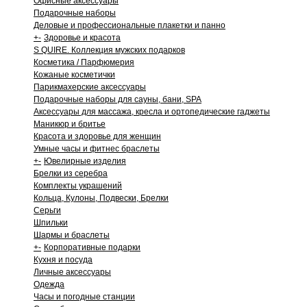
Офисные аксессуары
Подарочные наборы
Деловые и профессиональные плакетки и панно
+
-
Здоровье и красота
S QUIRE. Коллекция мужских подарков
Косметика / Парфюмерия
Кожаные косметички
Парикмахерские аксессуары
Подарочные наборы для сауны, бани, SPA
Аксессуары для массажа, кресла и ортопедические гаджеты
Маникюр и бритье
Красота и здоровье для женщин
Умные часы и фитнес браслеты
+
-
Ювелирные изделия
Брелки из серебра
Комплекты украшений
Кольца, Кулоны, Подвески, Брелки
Серьги
Шпильки
Шармы и браслеты
+
-
Корпоративные подарки
Кухня и посуда
Личные аксессуары
Одежда
Часы и погодные станции