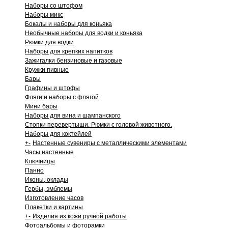
Наборы со штофом
Наборы микс
Бокалы и наборы для коньяка
Необычные наборы для водки и коньяка
Рюмки для водки
Наборы для крепких напитков
Зажигалки бензиновые и газовые
Кружки пивные
Бары
Графины и штофы
Фляги и наборы с флягой
Мини бары
Наборы для вина и шампанского
Стопки перевертыши. Рюмки с головой животного.
Наборы для коктейлей
+
-
Настенные сувениры с металлическими элементами
Часы настенные
Ключницы
Панно
Иконы, оклады
Гербы, эмблемы
Изготовление часов
Плакетки и картины
+
-
Изделия из кожи ручной работы
Фотоальбомы и фоторамки