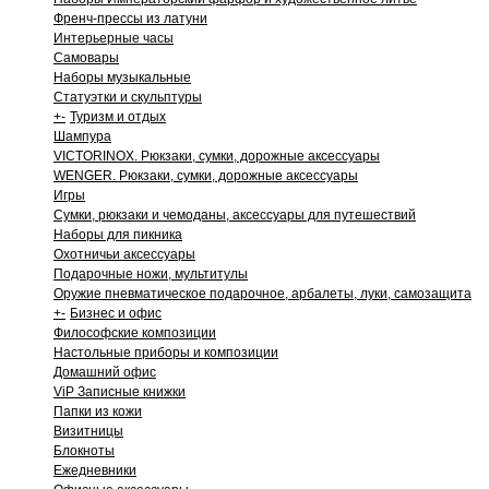
Френч-прессы из латуни
Интерьерные часы
Самовары
Наборы музыкальные
Статуэтки и скульптуры
+
-
Туризм и отдых
Шампура
VICTORINOX. Рюкзаки, сумки, дорожные аксессуары
WENGER. Рюкзаки, сумки, дорожные аксессуары
Игры
Сумки, рюкзаки и чемоданы, аксессуары для путешествий
Наборы для пикника
Охотничьи аксессуары
Подарочные ножи, мультитулы
Оружие пневматическое подарочное, арбалеты, луки, самозащита
+
-
Бизнес и офис
Философские композиции
Настольные приборы и композиции
Домашний офис
ViP Записные книжки
Папки из кожи
Визитницы
Блокноты
Ежедневники