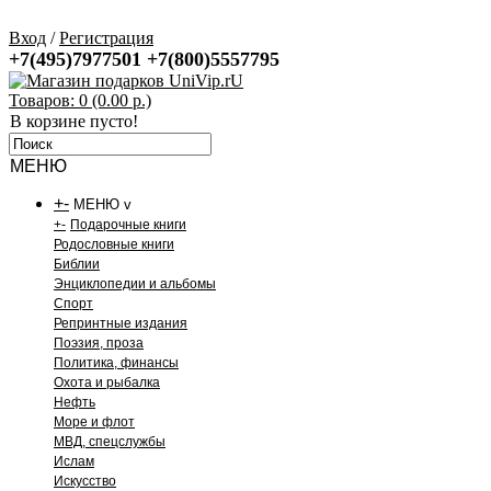
Вход
/
Регистрация
+7(495)7977501
+7(800)5557795
Товаров: 0 (0.00 р.)
В корзине пусто!
МЕНЮ
+
-
МЕНЮ v
+
-
Подарочные книги
Родословные книги
Библии
Энциклопедии и альбомы
Спорт
Репринтные издания
Поэзия, проза
Политика, финансы
Охота и рыбалка
Нефть
Море и флот
МВД, спецслужбы
Ислам
Искусство