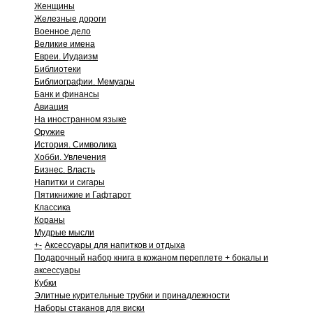
Женщины
Железные дороги
Военное дело
Великие имена
Евреи. Иудаизм
Библиотеки
Библиографии. Мемуары
Банк и финансы
Авиация
На иностранном языке
Оружие
История. Символика
Хобби. Увлечения
Бизнес. Власть
Напитки и сигары
Пятикнижие и Гафтарот
Классика
Кораны
Мудрые мысли
+
-
Аксессуары для напитков и отдыха
Подарочный набор книга в кожаном переплете + бокалы и
аксессуары
Кубки
Элитные курительные трубки и принадлежности
Наборы стаканов для виски