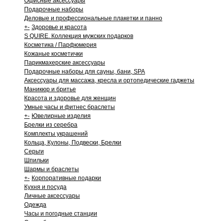
Офисные аксессуары
Подарочные наборы
Деловые и профессиональные плакетки и панно
+
-
Здоровье и красота
S QUIRE. Коллекция мужских подарков
Косметика / Парфюмерия
Кожаные косметички
Парикмахерские аксессуары
Подарочные наборы для сауны, бани, SPA
Аксессуары для массажа, кресла и ортопедические гаджеты
Маникюр и бритье
Красота и здоровье для женщин
Умные часы и фитнес браслеты
+
-
Ювелирные изделия
Брелки из серебра
Комплекты украшений
Кольца, Кулоны, Подвески, Брелки
Серьги
Шпильки
Шармы и браслеты
+
-
Корпоративные подарки
Кухня и посуда
Личные аксессуары
Одежда
Часы и погодные станции