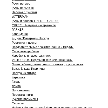
Ручки роллер
Ручки перьевые
Наборы с ручками
WATERMAN.
Ручки и роллеры PIERRE CARDIN
CROSS. Пишущие инструменты
PARKER
Карандаши
+
-
Дом / Интерьер / Посуда
Растения и цветы
Поздравительные плакетки, панно и медали
Столовые приборы
Коробки для часов, шкатулки
VICTORINOX. Перочинные и кухонные ножи
Фотоальбомы, рамки , книги гостевые, родословные
Вазы, Блюда, Икорницы
Посуда из янтаря
Керамика
Гжель
Лампы
Подсвечники
Подстаканники
Русские промыслы
Сервизы
Наборы Императорский фарфор и художественное литье