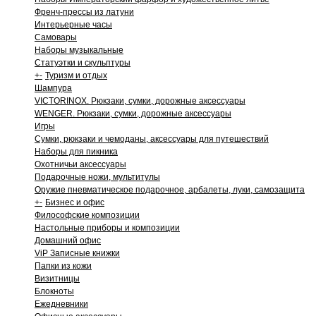
Френч-прессы из латуни
Интерьерные часы
Самовары
Наборы музыкальные
Статуэтки и скульптуры
+
-
Туризм и отдых
Шампура
VICTORINOX. Рюкзаки, сумки, дорожные аксессуары
WENGER. Рюкзаки, сумки, дорожные аксессуары
Игры
Сумки, рюкзаки и чемоданы, аксессуары для путешествий
Наборы для пикника
Охотничьи аксессуары
Подарочные ножи, мультитулы
Оружие пневматическое подарочное, арбалеты, луки, самозащита
+
-
Бизнес и офис
Философские композиции
Настольные приборы и композиции
Домашний офис
ViP Записные книжки
Папки из кожи
Визитницы
Блокноты
Ежедневники