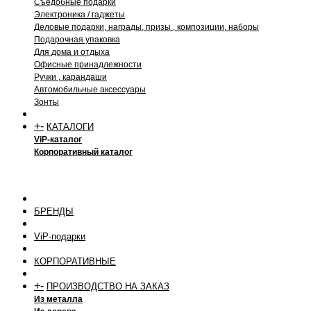
Съедобные подарки
Электроника / гаджеты
Деловые подарки, награды, призы , композиции, наборы
Подарочная упаковка
Для дома и отдыха
Офисные принадлежности
Ручки , карандаши
Автомобильные аксессуары
Зонты
+
-
КАТАЛОГИ
ViP-каталог
Корпоративный каталог
БРЕНДЫ
ViP-подарки
КОРПОРАТИВНЫЕ
+
-
ПРОИЗВОДСТВО НА ЗАКАЗ
Из металла