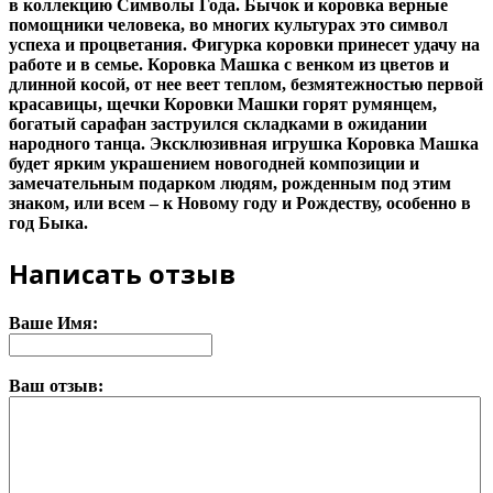
в коллекцию Символы Года. Бычок и коровка верные
помощники человека, во многих культурах это символ
успеха и процветания. Фигурка коровки принесет удачу на
работе и в семье. Коровка Машка с венком из цветов и
длинной косой, от нее веет теплом, безмятежностью первой
красавицы, щечки Коровки Машки горят румянцем,
богатый сарафан заструился складками в ожидании
народного танца. Эксклюзивная игрушка Коровка Машка
будет ярким украшением новогодней композиции и
замечательным подарком людям, рожденным под этим
знаком, или всем – к Новому году и Рождеству, особенно в
год Быка.
Написать отзыв
Ваше Имя:
Ваш отзыв: