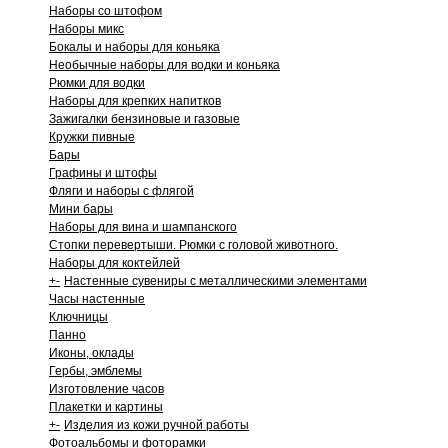
Наборы со штофом
Наборы микс
Бокалы и наборы для коньяка
Необычные наборы для водки и коньяка
Рюмки для водки
Наборы для крепких напитков
Зажигалки бензиновые и газовые
Кружки пивные
Бары
Графины и штофы
Фляги и наборы с флягой
Мини бары
Наборы для вина и шампанского
Стопки перевертыши. Рюмки с головой животного.
Наборы для коктейлей
+
-
Настенные сувениры с металлическими элементами
Часы настенные
Ключницы
Панно
Иконы, оклады
Гербы, эмблемы
Изготовление часов
Плакетки и картины
+
-
Изделия из кожи ручной работы
Фотоальбомы и фоторамки