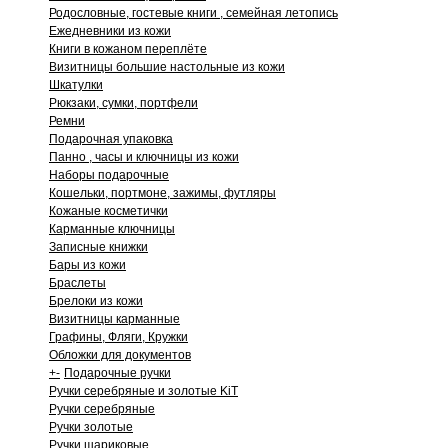
Родословные, гостевые книги , семейная летопись
Ежедневники из кожи
Книги в кожаном переплёте
Визитницы большие настольные из кожи
Шкатулки
Рюкзаки, сумки, портфели
Ремни
Подарочная упаковка
Панно , часы и ключницы из кожи
Наборы подарочные
Кошельки, портмоне, зажимы, футляры
Кожаные косметички
Карманные ключницы
Записные книжки
Бары из кожи
Браслеты
Брелоки из кожи
Визитницы карманные
Графины, Фляги, Кружки
Обложки для документов
+
-
Подарочные ручки
Ручки серебряные и золотые KiT
Ручки серебряные
Ручки золотые
Ручки шариковые