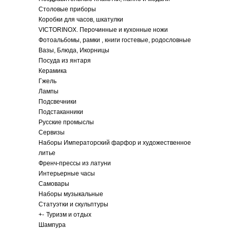
Столовые приборы
Коробки для часов, шкатулки
VICTORINOX. Перочинные и кухонные ножи
Фотоальбомы, рамки , книги гостевые, родословные
Вазы, Блюда, Икорницы
Посуда из янтаря
Керамика
Гжель
Лампы
Подсвечники
Подстаканники
Русские промыслы
Сервизы
Наборы Императорский фарфор и художественное
литье
Френч-прессы из латуни
Интерьерные часы
Самовары
Наборы музыкальные
Статуэтки и скульптуры
+
-
Туризм и отдых
Шампура