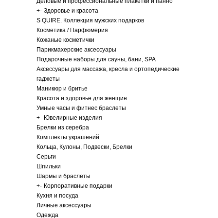
Деловые и профессиональные плакетки и панно
+
-
Здоровье и красота
S QUIRE. Коллекция мужских подарков
Косметика / Парфюмерия
Кожаные косметички
Парикмахерские аксессуары
Подарочные наборы для сауны, бани, SPA
Аксессуары для массажа, кресла и ортопедические
гаджеты
Маникюр и бритье
Красота и здоровье для женщин
Умные часы и фитнес браслеты
+
-
Ювелирные изделия
Брелки из серебра
Комплекты украшений
Кольца, Кулоны, Подвески, Брелки
Серьги
Шпильки
Шармы и браслеты
+
-
Корпоративные подарки
Кухня и посуда
Личные аксессуары
Одежда