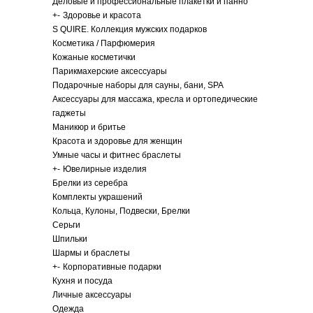
Деловые и профессиональные плакетки и панно
+
-
Здоровье и красота
S QUIRE. Коллекция мужских подарков
Косметика / Парфюмерия
Кожаные косметички
Парикмахерские аксессуары
Подарочные наборы для сауны, бани, SPA
Аксессуары для массажа, кресла и ортопедические
гаджеты
Маникюр и бритье
Красота и здоровье для женщин
Умные часы и фитнес браслеты
+
-
Ювелирные изделия
Брелки из серебра
Комплекты украшений
Кольца, Кулоны, Подвески, Брелки
Серьги
Шпильки
Шармы и браслеты
+
-
Корпоративные подарки
Кухня и посуда
Личные аксессуары
Одежда