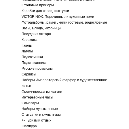
Столовые приборы
Коробки для часов, шкатулки
VICTORINOX. Перочинные и кухонные ножи
Фотоальбомы, рамки , книги гостевые, родословные
Вазы, Блюда, Икорницы
Посуда из янтаря
Керамика
Гжель
Лампы
Подсвечники
Подстаканники
Русские промыслы
Сервизы
Наборы Императорский фарфор и художественное
литье
Френч-прессы из латуни
Интерьерные часы
Самовары
Наборы музыкальные
Статуэтки и скульптуры
+
-
Туризм и отдых
Шампура