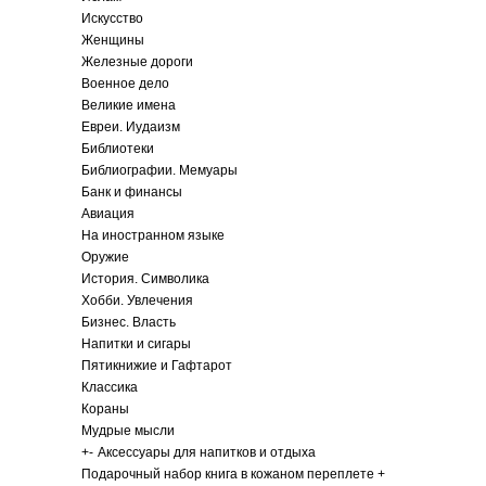
Искусство
Женщины
Железные дороги
Военное дело
Великие имена
Евреи. Иудаизм
Библиотеки
Библиографии. Мемуары
Банк и финансы
Авиация
На иностранном языке
Оружие
История. Символика
Хобби. Увлечения
Бизнес. Власть
Напитки и сигары
Пятикнижие и Гафтарот
Классика
Кораны
Мудрые мысли
+
-
Аксессуары для напитков и отдыха
Подарочный набор книга в кожаном переплете +