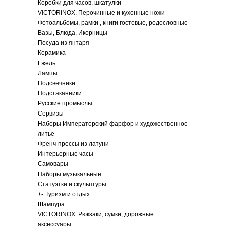
Коробки для часов, шкатулки
VICTORINOX. Перочинные и кухонные ножи
Фотоальбомы, рамки , книги гостевые, родословные
Вазы, Блюда, Икорницы
Посуда из янтаря
Керамика
Гжель
Лампы
Подсвечники
Подстаканники
Русские промыслы
Сервизы
Наборы Императорский фарфор и художественное
литье
Френч-прессы из латуни
Интерьерные часы
Самовары
Наборы музыкальные
Статуэтки и скульптуры
+
-
Туризм и отдых
Шампура
VICTORINOX. Рюкзаки, сумки, дорожные
аксессуары