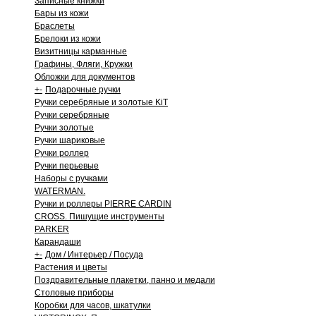
Записные книжки
Бары из кожи
Браслеты
Брелоки из кожи
Визитницы карманные
Графины, Фляги, Кружки
Обложки для документов
+
-
Подарочные ручки
Ручки серебряные и золотые KiT
Ручки серебряные
Ручки золотые
Ручки шариковые
Ручки роллер
Ручки перьевые
Наборы с ручками
WATERMAN.
Ручки и роллеры PIERRE CARDIN
CROSS. Пишущие инструменты
PARKER
Карандаши
+
-
Дом / Интерьер / Посуда
Растения и цветы
Поздравительные плакетки, панно и медали
Столовые приборы
Коробки для часов, шкатулки