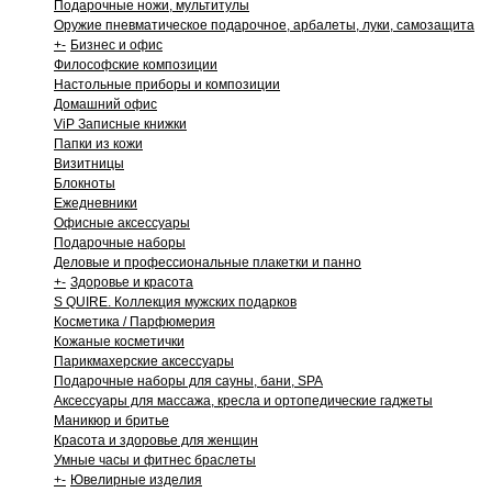
Подарочные ножи, мультитулы
Оружие пневматическое подарочное, арбалеты, луки, самозащита
+
-
Бизнес и офис
Философские композиции
Настольные приборы и композиции
Домашний офис
ViP Записные книжки
Папки из кожи
Визитницы
Блокноты
Ежедневники
Офисные аксессуары
Подарочные наборы
Деловые и профессиональные плакетки и панно
+
-
Здоровье и красота
S QUIRE. Коллекция мужских подарков
Косметика / Парфюмерия
Кожаные косметички
Парикмахерские аксессуары
Подарочные наборы для сауны, бани, SPA
Аксессуары для массажа, кресла и ортопедические гаджеты
Маникюр и бритье
Красота и здоровье для женщин
Умные часы и фитнес браслеты
+
-
Ювелирные изделия