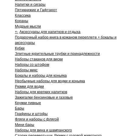
Напитки и сигары
Пятикнижие и Гафтарот
Классика
Кораны
Мудрые мысли
+
-
Аксессуары для напитков и отдыха
Подарочный набор книга в кожаном переплете + бокалы и
аксессуары
Кубки
Элитные курительные трубки и принадлежности
Наборы стаканов для виски
Наборы со штофом
Наборы микс
Бокалы и наборы для коньяка
Необычные наборы для водки и коньяка
Рюмки для водки
Наборы для крепких напитков
Зажигалки бензиновые и газовые
Кружки пивные
Бары
Графины и штофы
Фляги и наборы с флягой
Мини бары
Наборы для вина и шампанского
Стопки перевертыши. Рюмки с головой животного.