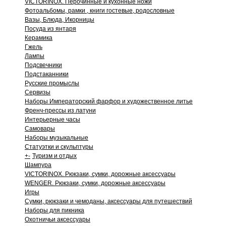
VICTORINOX. Перочинные и кухонные ножи
Фотоальбомы, рамки , книги гостевые, родословные
Вазы, Блюда, Икорницы
Посуда из янтаря
Керамика
Гжель
Лампы
Подсвечники
Подстаканники
Русские промыслы
Сервизы
Наборы Императорский фарфор и художественное литье
Френч-прессы из латуни
Интерьерные часы
Самовары
Наборы музыкальные
Статуэтки и скульптуры
+
-
Туризм и отдых
Шампура
VICTORINOX. Рюкзаки, сумки, дорожные аксессуары
WENGER. Рюкзаки, сумки, дорожные аксессуары
Игры
Сумки, рюкзаки и чемоданы, аксессуары для путешествий
Наборы для пикника
Охотничьи аксессуары