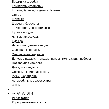
Брелки из серебра
Комплекты украшений
Кольца, Кулоны, Подвески, Брелки
Серьги
Шпильки
Шармы и браслеты
+
-
Корпоративные подарки
Кухня и посуда
Личные аксессуары
Одежда
Часы и погодные станции
Съедобные подарки
Электроника / гаджеты
Деловые подарки, награды, призы , композиции, наборы
Подарочная упаковка
Для дома и отдыха
Офисные принадлежности
Ручки , карандаши
Автомобильные аксессуары
Зонты
+
-
КАТАЛОГИ
ViP-каталог
Корпоративный каталог