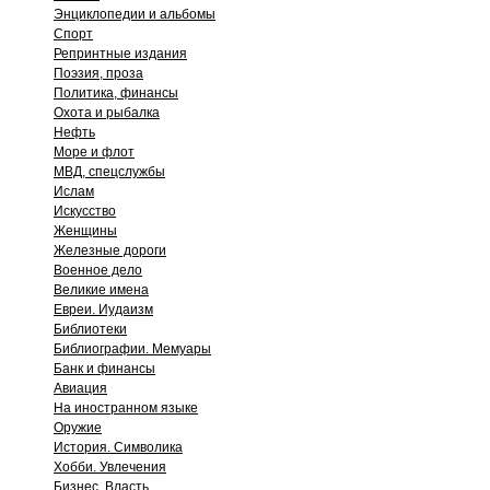
Энциклопедии и альбомы
Спорт
Репринтные издания
Поэзия, проза
Политика, финансы
Охота и рыбалка
Нефть
Море и флот
МВД, спецслужбы
Ислам
Искусство
Женщины
Железные дороги
Военное дело
Великие имена
Евреи. Иудаизм
Библиотеки
Библиографии. Мемуары
Банк и финансы
Авиация
На иностранном языке
Оружие
История. Символика
Хобби. Увлечения
Бизнес. Власть