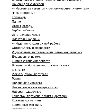
Наборы для коктейлей
+
-
Настенные сувениры с металлическими элементами
Часы настенные
Ключницы
Панно
Иконы, оклады
Гербы, эмблемы
Изготовление часов
Плакетки и картины
+
-
Изделия из кожи ручной работы
Фотоальбомы и фоторамки
Родословные, гостевые книги , семейная летопись
Ежедневники из кожи
Книги в кожаном переплёте
Визитницы большие настольные из кожи
Шкатулки
Рюкзаки, сумки, портфели
Ремни
Подарочная упаковка
Панно , часы и ключницы из кожи
Наборы подарочные
Кошельки, портмоне, зажимы, футляры
Кожаные косметички
Карманные ключницы