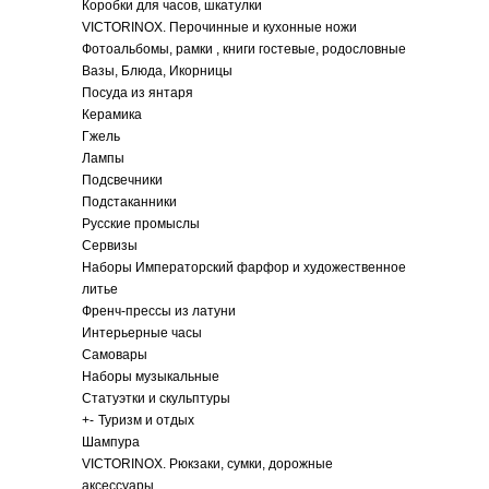
Коробки для часов, шкатулки
VICTORINOX. Перочинные и кухонные ножи
Фотоальбомы, рамки , книги гостевые, родословные
Вазы, Блюда, Икорницы
Посуда из янтаря
Керамика
Гжель
Лампы
Подсвечники
Подстаканники
Русские промыслы
Сервизы
Наборы Императорский фарфор и художественное
литье
Френч-прессы из латуни
Интерьерные часы
Самовары
Наборы музыкальные
Статуэтки и скульптуры
+
-
Туризм и отдых
Шампура
VICTORINOX. Рюкзаки, сумки, дорожные
аксессуары