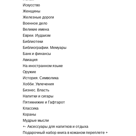
Искусство
Женщины
Железные дороги
Военное дело
Великие имена
Евреи. Иудаизм
Библиотеки
Библиографии. Мемуары
Банк и финансы
Авиация
На иностранном языке
Оружие
История. Символика
Хобби. Увлечения
Бизнес. Власть
Напитки и сигары
Пятикнижие и Гафтарот
Классика
Кораны
Мудрые мысли
+
-
Аксессуары для напитков и отдыха
Подарочный набор книга в кожаном переплете +