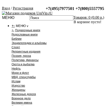
Вход
/
Регистрация
+7(495)7977501
+7(800)5557795
Товаров: 0 (0.00 р.)
МЕНЮ
В корзине пусто!
+
-
МЕНЮ v
+
-
Подарочные книги
Родословные книги
Библии
Энциклопедии и альбомы
Спорт
Репринтные издания
Поэзия, проза
Политика, финансы
Охота и рыбалка
Нефть
Море и флот
МВД, спецслужбы
Ислам
Искусство
Женщины
Железные дороги
Военное дело
Великие имена