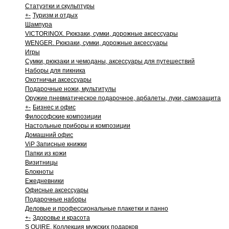
Статуэтки и скульптуры
+
-
Туризм и отдых
Шампура
VICTORINOX. Рюкзаки, сумки, дорожные аксессуары
WENGER. Рюкзаки, сумки, дорожные аксессуары
Игры
Сумки, рюкзаки и чемоданы, аксессуары для путешествий
Наборы для пикника
Охотничьи аксессуары
Подарочные ножи, мультитулы
Оружие пневматическое подарочное, арбалеты, луки, самозащита
+
-
Бизнес и офис
Философские композиции
Настольные приборы и композиции
Домашний офис
ViP Записные книжки
Папки из кожи
Визитницы
Блокноты
Ежедневники
Офисные аксессуары
Подарочные наборы
Деловые и профессиональные плакетки и панно
+
-
Здоровье и красота
S QUIRE. Коллекция мужских подарков