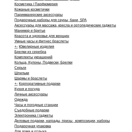
Косметика / Парфюмерия
Кожаные косметички
Парикмахерские аксессуары
Подарочные наборы для сауны, бани, SPA
Аксессуары для массажа, кресла и ортопедические гаджеты
Маникюр и бритье
Красота и здоровье для женщин
Умные часы и фитнес браслеты
+
-
Ювелирные изделия
Брелки из серебра
Комплекты украшений
Кольца, Кулоны, Подвески, Брелки
Серьги
Шпильки
Шармы и браслеты
+
-
Корпоративные подарки
Кухня и посуда
Личные аксессуары
Одежда
Часы и погодные станции
Съедобные подарки
Электроника / гаджеты
Деловые подарки, награды, призы , композиции, наборы
Подарочная упаковка
Для дома и отдыха