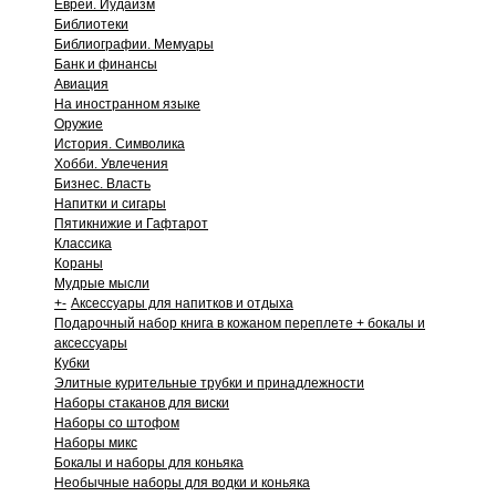
Евреи. Иудаизм
Библиотеки
Библиографии. Мемуары
Банк и финансы
Авиация
На иностранном языке
Оружие
История. Символика
Хобби. Увлечения
Бизнес. Власть
Напитки и сигары
Пятикнижие и Гафтарот
Классика
Кораны
Мудрые мысли
+
-
Аксессуары для напитков и отдыха
Подарочный набор книга в кожаном переплете + бокалы и
аксессуары
Кубки
Элитные курительные трубки и принадлежности
Наборы стаканов для виски
Наборы со штофом
Наборы микс
Бокалы и наборы для коньяка
Необычные наборы для водки и коньяка