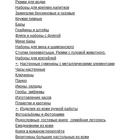
Рюмки для водки
Наборы для крепких напитков
Зажигалки бензиновые и газовые
Кружки пивные
Бары
Графины и штофы
Фляги и наборы с флягой
Мини бары
Наборы для вина и шампанского
Стопки перевертыши. Рюмки с головой животного.
Наборы для коктейлей
+
-
Настенные сувениры с металлическими элементами
Часы настенные
Ключницы
Панно
Иконы, оклады
Гербы, эмблемы
Изготовление часов
Плакетки и картины
+
-
Изделия из кожи ручной работы
Фотоальбомы и фоторамки
Родословные, гостевые книги , семейная летопись
Ежедневники из кожи
Книги в кожаном переплёте
Визитницы большие настольные из кожи