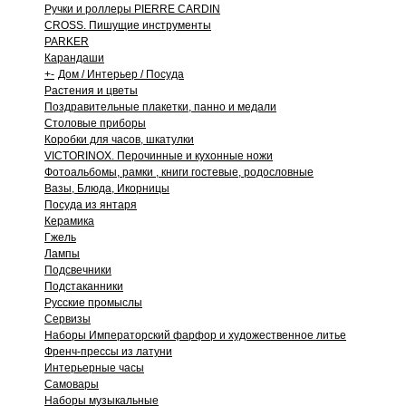
Ручки и роллеры PIERRE CARDIN
CROSS. Пишущие инструменты
PARKER
Карандаши
+
-
Дом / Интерьер / Посуда
Растения и цветы
Поздравительные плакетки, панно и медали
Столовые приборы
Коробки для часов, шкатулки
VICTORINOX. Перочинные и кухонные ножи
Фотоальбомы, рамки , книги гостевые, родословные
Вазы, Блюда, Икорницы
Посуда из янтаря
Керамика
Гжель
Лампы
Подсвечники
Подстаканники
Русские промыслы
Сервизы
Наборы Императорский фарфор и художественное литье
Френч-прессы из латуни
Интерьерные часы
Самовары
Наборы музыкальные