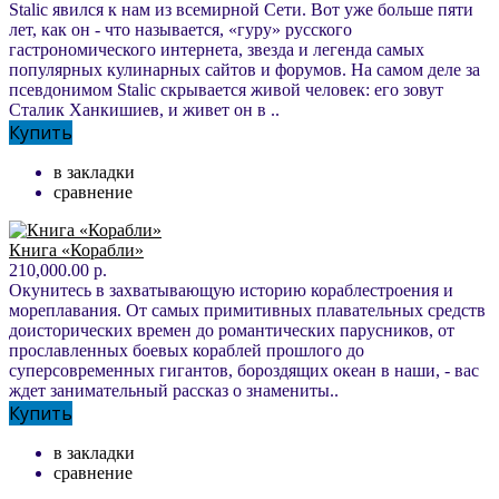
Stalic явился к нам из всемирной Сети. Вот уже больше пяти
лет, как он - что называется, «гуру» русского
гастрономического интернета, звезда и легенда самых
популярных кулинарных сайтов и форумов. На самом деле за
псевдонимом Stalic скрывается живой человек: его зовут
Сталик Ханкишиев, и живет он в ..
Купить
в закладки
сравнение
Книга «Корабли»
210,000.00 р.
Окунитесь в захватывающую историю кораблестроения и
мореплавания. От самых примитивных плавательных средств
доисторических времен до романтических парусников, от
прославленных боевых кораблей прошлого до
суперсовременных гигантов, бороздящих океан в наши, - вас
ждет занимательный рассказ о знамениты..
Купить
в закладки
сравнение