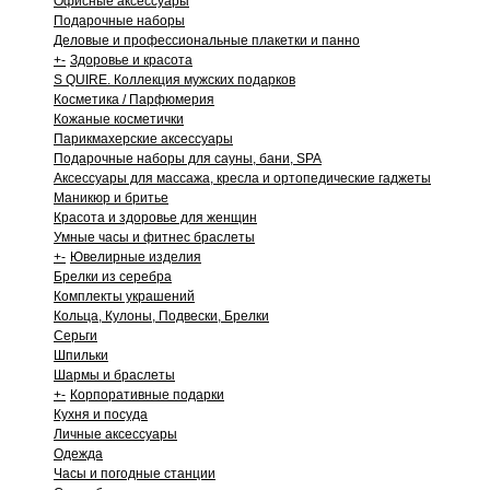
Офисные аксессуары
Подарочные наборы
Деловые и профессиональные плакетки и панно
+
-
Здоровье и красота
S QUIRE. Коллекция мужских подарков
Косметика / Парфюмерия
Кожаные косметички
Парикмахерские аксессуары
Подарочные наборы для сауны, бани, SPA
Аксессуары для массажа, кресла и ортопедические гаджеты
Маникюр и бритье
Красота и здоровье для женщин
Умные часы и фитнес браслеты
+
-
Ювелирные изделия
Брелки из серебра
Комплекты украшений
Кольца, Кулоны, Подвески, Брелки
Серьги
Шпильки
Шармы и браслеты
+
-
Корпоративные подарки
Кухня и посуда
Личные аксессуары
Одежда
Часы и погодные станции