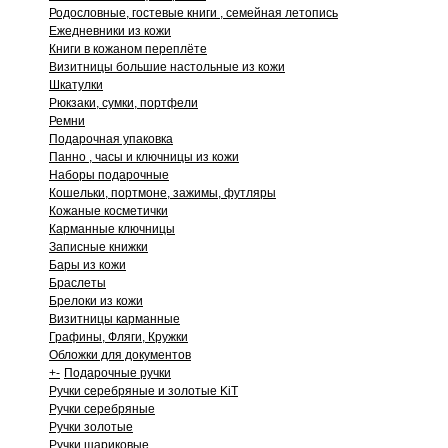
Родословные, гостевые книги , семейная летопись
Ежедневники из кожи
Книги в кожаном переплёте
Визитницы большие настольные из кожи
Шкатулки
Рюкзаки, сумки, портфели
Ремни
Подарочная упаковка
Панно , часы и ключницы из кожи
Наборы подарочные
Кошельки, портмоне, зажимы, футляры
Кожаные косметички
Карманные ключницы
Записные книжки
Бары из кожи
Браслеты
Брелоки из кожи
Визитницы карманные
Графины, Фляги, Кружки
Обложки для документов
+
-
Подарочные ручки
Ручки серебряные и золотые KiT
Ручки серебряные
Ручки золотые
Ручки шариковые