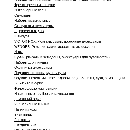
Френч-прессы из латуни
Интерьерные часы
Самовары
Наборы музыкальные
Статуэтки и скульптуры
+
-
Туризм и отдых
Шампура
VICTORINOX. Рюкзаки, сумки, дорожные аксессуары
WENGER. Рюкзаки, сумки, дорожные аксессуары
Игры
Сумки, рюкзаки и чемоданы, аксессуары для путешествий
Наборы для пикника
Охотничьи аксессуары
Подарочные ножи, мультитулы
Оружие пневматическое подарочное, арбалеты, луки, самозащита
+
-
Бизнес и офис
Философские композиции
Настольные приборы и композиции
Домашний офис
ViP Записные книжки
Папки из кожи
Визитницы
Блокноты
Ежедневники