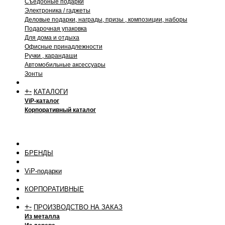
Съедобные подарки
Электроника / гаджеты
Деловые подарки, награды, призы , композиции, наборы
Подарочная упаковка
Для дома и отдыха
Офисные принадлежности
Ручки , карандаши
Автомобильные аксессуары
Зонты
+
-
КАТАЛОГИ
ViP-каталог
Корпоративный каталог
БРЕНДЫ
ViP-подарки
КОРПОРАТИВНЫЕ
+
-
ПРОИЗВОДСТВО НА ЗАКАЗ
Из металла