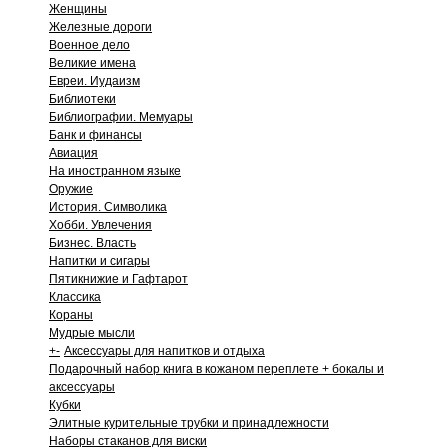
Женщины
Железные дороги
Военное дело
Великие имена
Евреи. Иудаизм
Библиотеки
Библиографии. Мемуары
Банк и финансы
Авиация
На иностранном языке
Оружие
История. Символика
Хобби. Увлечения
Бизнес. Власть
Напитки и сигары
Пятикнижие и Гафтарот
Классика
Кораны
Мудрые мысли
+
-
Аксессуары для напитков и отдыха
Подарочный набор книга в кожаном переплете + бокалы и
аксессуары
Кубки
Элитные курительные трубки и принадлежности
Наборы стаканов для виски