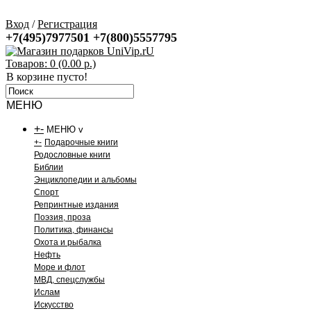
Вход
/
Регистрация
+7(495)7977501
+7(800)5557795
Товаров: 0 (0.00 р.)
В корзине пусто!
МЕНЮ
+
-
МЕНЮ v
+
-
Подарочные книги
Родословные книги
Библии
Энциклопедии и альбомы
Спорт
Репринтные издания
Поэзия, проза
Политика, финансы
Охота и рыбалка
Нефть
Море и флот
МВД, спецслужбы
Ислам
Искусство