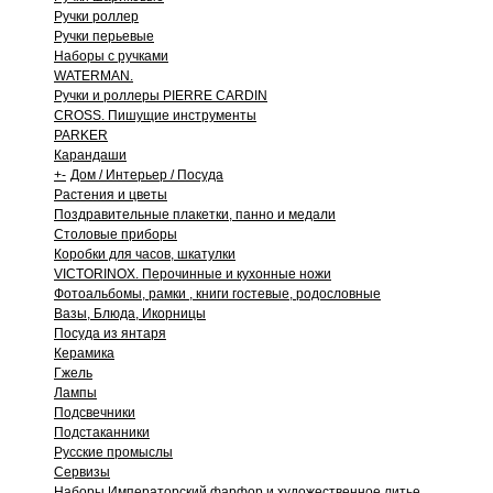
Ручки роллер
Ручки перьевые
Наборы с ручками
WATERMAN.
Ручки и роллеры PIERRE CARDIN
CROSS. Пишущие инструменты
PARKER
Карандаши
+
-
Дом / Интерьер / Посуда
Растения и цветы
Поздравительные плакетки, панно и медали
Столовые приборы
Коробки для часов, шкатулки
VICTORINOX. Перочинные и кухонные ножи
Фотоальбомы, рамки , книги гостевые, родословные
Вазы, Блюда, Икорницы
Посуда из янтаря
Керамика
Гжель
Лампы
Подсвечники
Подстаканники
Русские промыслы
Сервизы
Наборы Императорский фарфор и художественное литье