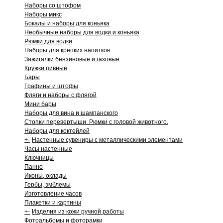
Наборы со штофом
Наборы микс
Бокалы и наборы для коньяка
Необычные наборы для водки и коньяка
Рюмки для водки
Наборы для крепких напитков
Зажигалки бензиновые и газовые
Кружки пивные
Бары
Графины и штофы
Фляги и наборы с флягой
Мини бары
Наборы для вина и шампанского
Стопки перевертыши. Рюмки с головой животного.
Наборы для коктейлей
+
-
Настенные сувениры с металлическими элементами
Часы настенные
Ключницы
Панно
Иконы, оклады
Гербы, эмблемы
Изготовление часов
Плакетки и картины
+
-
Изделия из кожи ручной работы
Фотоальбомы и фоторамки