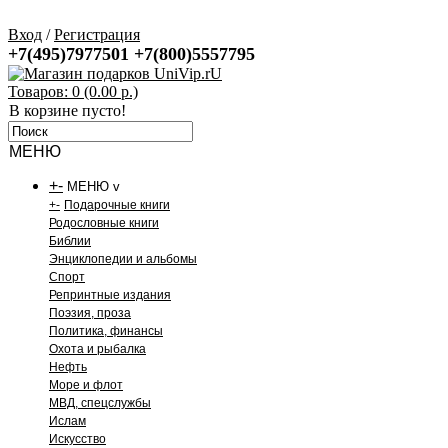
Вход
/
Регистрация
+7(495)7977501
+7(800)5557795
Товаров: 0 (0.00 р.)
В корзине пусто!
МЕНЮ
+
-
МЕНЮ v
+
-
Подарочные книги
Родословные книги
Библии
Энциклопедии и альбомы
Спорт
Репринтные издания
Поэзия, проза
Политика, финансы
Охота и рыбалка
Нефть
Море и флот
МВД, спецслужбы
Ислам
Искусство