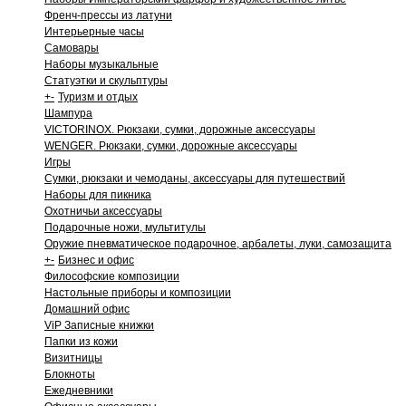
Френч-прессы из латуни
Интерьерные часы
Самовары
Наборы музыкальные
Статуэтки и скульптуры
+
-
Туризм и отдых
Шампура
VICTORINOX. Рюкзаки, сумки, дорожные аксессуары
WENGER. Рюкзаки, сумки, дорожные аксессуары
Игры
Сумки, рюкзаки и чемоданы, аксессуары для путешествий
Наборы для пикника
Охотничьи аксессуары
Подарочные ножи, мультитулы
Оружие пневматическое подарочное, арбалеты, луки, самозащита
+
-
Бизнес и офис
Философские композиции
Настольные приборы и композиции
Домашний офис
ViP Записные книжки
Папки из кожи
Визитницы
Блокноты
Ежедневники