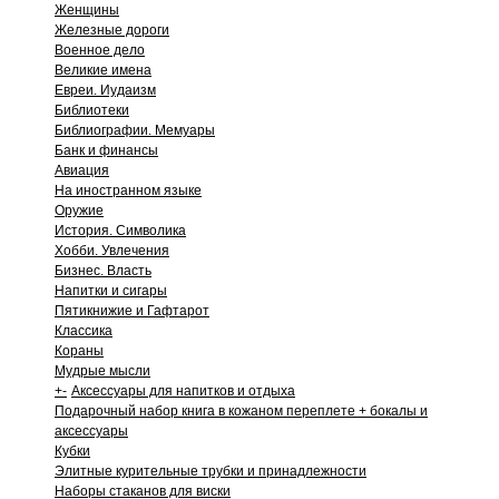
Женщины
Железные дороги
Военное дело
Великие имена
Евреи. Иудаизм
Библиотеки
Библиографии. Мемуары
Банк и финансы
Авиация
На иностранном языке
Оружие
История. Символика
Хобби. Увлечения
Бизнес. Власть
Напитки и сигары
Пятикнижие и Гафтарот
Классика
Кораны
Мудрые мысли
+
-
Аксессуары для напитков и отдыха
Подарочный набор книга в кожаном переплете + бокалы и
аксессуары
Кубки
Элитные курительные трубки и принадлежности
Наборы стаканов для виски