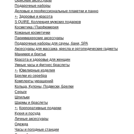
Офисные аксессуары
Подарочные наборы
Деловые и профессиональные плакетки и панно
+
-
Здоровье и красота
S QUIRE. Коллекция мужских подарков
Косметика / Парфюмерия
Кожаные косметички
Парикмахерские аксессуары
Подарочные наборы для сауны, бани, SPA
Аксессуары для массажа, кресла и ортопедические гаджеты
Маникюр и бритье
Красота и здоровье для женщин
Умные часы и фитнес браслеты
+
-
Ювелирные изделия
Брелки из серебра
Комплекты украшений
Кольца, Кулоны, Подвески, Брелки
Серьги
Шпильки
Шармы и браслеты
+
-
Корпоративные подарки
Кухня и посуда
Личные аксессуары
Одежда
Часы и погодные станции