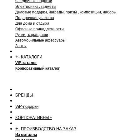
Съедобные подарки
Электроника / гаджеты
Деловые подарки, награды, призы , композиции, наборы
Подарочная упаковка
Для дома и отдыха
Офисные принадлежности
Ручки , карандаши
Автомобильные аксессуары
Зонты
+
-
КАТАЛОГИ
ViP-каталог
Корпоративный каталог
БРЕНДЫ
ViP-подарки
КОРПОРАТИВНЫЕ
+
-
ПРОИЗВОДСТВО НА ЗАКАЗ
Из металла