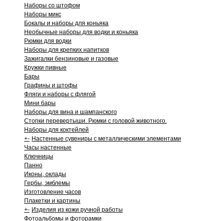
Наборы со штофом
Наборы микс
Бокалы и наборы для коньяка
Необычные наборы для водки и коньяка
Рюмки для водки
Наборы для крепких напитков
Зажигалки бензиновые и газовые
Кружки пивные
Бары
Графины и штофы
Фляги и наборы с флягой
Мини бары
Наборы для вина и шампанского
Стопки перевертыши. Рюмки с головой животного.
Наборы для коктейлей
+
-
Настенные сувениры с металлическими элементами
Часы настенные
Ключницы
Панно
Иконы, оклады
Гербы, эмблемы
Изготовление часов
Плакетки и картины
+
-
Изделия из кожи ручной работы
Фотоальбомы и фоторамки