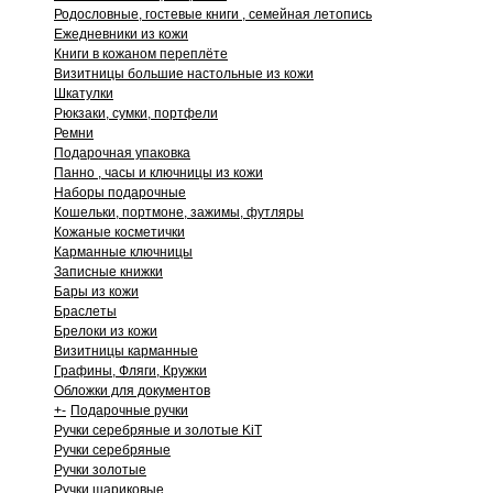
Родословные, гостевые книги , семейная летопись
Ежедневники из кожи
Книги в кожаном переплёте
Визитницы большие настольные из кожи
Шкатулки
Рюкзаки, сумки, портфели
Ремни
Подарочная упаковка
Панно , часы и ключницы из кожи
Наборы подарочные
Кошельки, портмоне, зажимы, футляры
Кожаные косметички
Карманные ключницы
Записные книжки
Бары из кожи
Браслеты
Брелоки из кожи
Визитницы карманные
Графины, Фляги, Кружки
Обложки для документов
+
-
Подарочные ручки
Ручки серебряные и золотые KiT
Ручки серебряные
Ручки золотые
Ручки шариковые