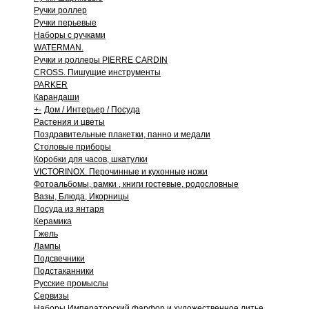
Ручки роллер
Ручки перьевые
Наборы с ручками
WATERMAN.
Ручки и роллеры PIERRE CARDIN
CROSS. Пишущие инструменты
PARKER
Карандаши
+
-
Дом / Интерьер / Посуда
Растения и цветы
Поздравительные плакетки, панно и медали
Столовые приборы
Коробки для часов, шкатулки
VICTORINOX. Перочинные и кухонные ножи
Фотоальбомы, рамки , книги гостевые, родословные
Вазы, Блюда, Икорницы
Посуда из янтаря
Керамика
Гжель
Лампы
Подсвечники
Подстаканники
Русские промыслы
Сервизы
Наборы Императорский фарфор и художественное литье