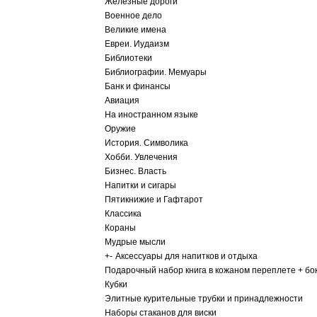
Железные дороги
Военное дело
Великие имена
Евреи. Иудаизм
Библиотеки
Библиографии. Мемуары
Банк и финансы
Авиация
На иностранном языке
Оружие
История. Символика
Хобби. Увлечения
Бизнес. Власть
Напитки и сигары
Пятикнижие и Гафтарот
Классика
Кораны
Мудрые мысли
+
-
Аксессуары для напитков и отдыха
Подарочный набор книга в кожаном переплете + бо
Кубки
Элитные курительные трубки и принадлежности
Наборы стаканов для виски