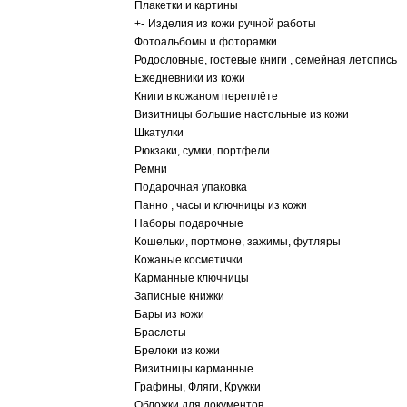
Плакетки и картины
+
-
Изделия из кожи ручной работы
Фотоальбомы и фоторамки
Родословные, гостевые книги , семейная летопись
Ежедневники из кожи
Книги в кожаном переплёте
Визитницы большие настольные из кожи
Шкатулки
Рюкзаки, сумки, портфели
Ремни
Подарочная упаковка
Панно , часы и ключницы из кожи
Наборы подарочные
Кошельки, портмоне, зажимы, футляры
Кожаные косметички
Карманные ключницы
Записные книжки
Бары из кожи
Браслеты
Брелоки из кожи
Визитницы карманные
Графины, Фляги, Кружки
Обложки для документов