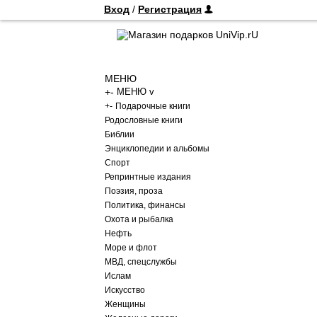
Вход
/
Регистрация
МЕНЮ
+
-
МЕНЮ v
+
-
Подарочные книги
Родословные книги
Библии
Энциклопедии и альбомы
Спорт
Репринтные издания
Поэзия, проза
Политика, финансы
Охота и рыбалка
Нефть
Море и флот
МВД, спецслужбы
Ислам
Искусство
Женщины