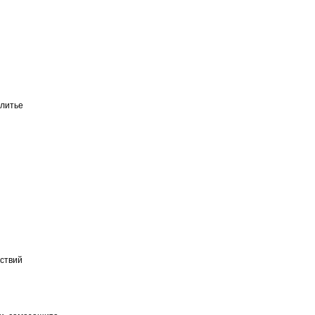
литье
ествий