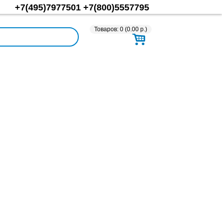
+7(495)7977501
+7(800)5557795
Товаров: 0 (0.00 р.)