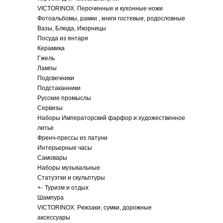
VICTORINOX. Перочинные и кухонные ножи
Фотоальбомы, рамки , книги гостевые, родословные
Вазы, Блюда, Икорницы
Посуда из янтаря
Керамика
Гжель
Лампы
Подсвечники
Подстаканники
Русские промыслы
Сервизы
Наборы Императорский фарфор и художественное
литье
Френч-прессы из латуни
Интерьерные часы
Самовары
Наборы музыкальные
Статуэтки и скульптуры
+
-
Туризм и отдых
Шампура
VICTORINOX. Рюкзаки, сумки, дорожные
аксессуары