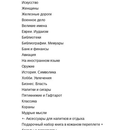
Искусство
Женщины
Железные дороги
Военное дело
Великие имена
Евреи. Иудаизм
Библиотеки
Библиографии. Мемуары
Банк и финансы
Авиация
На иностранном языке
Оружие
История. Символика
Хобби. Увлечения
Бизнес. Власть
Напитки и сигары
Пятикнижие и Гафтарот
Классика
Кораны
Мудрые мысли
+
-
Аксессуары для напитков и отдыха
Подарочный набор книга в кожаном переплете +