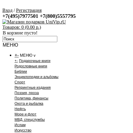
Вход
/
Регистрация
+7(495)7977501
+7(800)5557795
Товаров: 0 (0.00 р.)
В корзине пусто!
МЕНЮ
+
-
МЕНЮ v
+
-
Подарочные книги
Родословные книги
Библии
Энциклопедии и альбомы
Спорт
Репринтные издания
Поэзия, проза
Политика, финансы
Охота и рыбалка
Нефть
Море и флот
МВД, спецслужбы
Ислам
Искусство