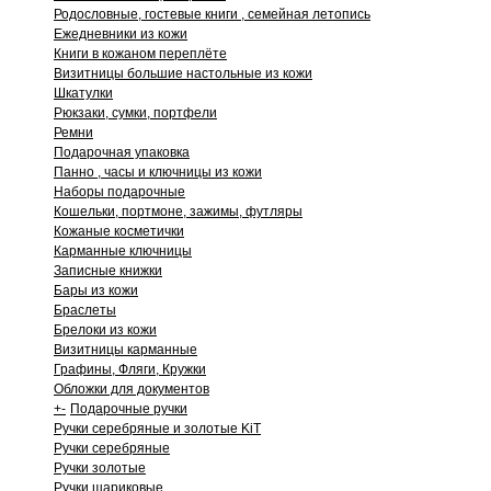
Родословные, гостевые книги , семейная летопись
Ежедневники из кожи
Книги в кожаном переплёте
Визитницы большие настольные из кожи
Шкатулки
Рюкзаки, сумки, портфели
Ремни
Подарочная упаковка
Панно , часы и ключницы из кожи
Наборы подарочные
Кошельки, портмоне, зажимы, футляры
Кожаные косметички
Карманные ключницы
Записные книжки
Бары из кожи
Браслеты
Брелоки из кожи
Визитницы карманные
Графины, Фляги, Кружки
Обложки для документов
+
-
Подарочные ручки
Ручки серебряные и золотые KiT
Ручки серебряные
Ручки золотые
Ручки шариковые