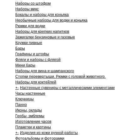
Наборы со штофом
Наборы микс
Бокалы и наборы для коньяка
Необычные наборы для водки и коньяка
Рюмки для водки
Наборы для крепких напитков
Зажигалки бензиновые и газовые
Кружки пивные
Бары
Графины и штофы
Фляги и наборы с флягой
Мини бары
Наборы для вина и шампанского
Стопки перевертыши. Рюмки с головой животного.
Наборы для коктейлей
+
-
Настенные сувениры с металлическими элементами
Часы настенные
Ключницы
Панно
Иконы, оклады
Гербы, эмблемы
Изготовление часов
Плакетки и картины
+
-
Изделия из кожи ручной работы
Фотоальбомы и фоторамки