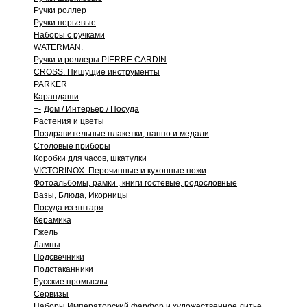
Ручки роллер
Ручки перьевые
Наборы с ручками
WATERMAN.
Ручки и роллеры PIERRE CARDIN
CROSS. Пишущие инструменты
PARKER
Карандаши
+
-
Дом / Интерьер / Посуда
Растения и цветы
Поздравительные плакетки, панно и медали
Столовые приборы
Коробки для часов, шкатулки
VICTORINOX. Перочинные и кухонные ножи
Фотоальбомы, рамки , книги гостевые, родословные
Вазы, Блюда, Икорницы
Посуда из янтаря
Керамика
Гжель
Лампы
Подсвечники
Подстаканники
Русские промыслы
Сервизы
Наборы Императорский фарфор и художественное литье