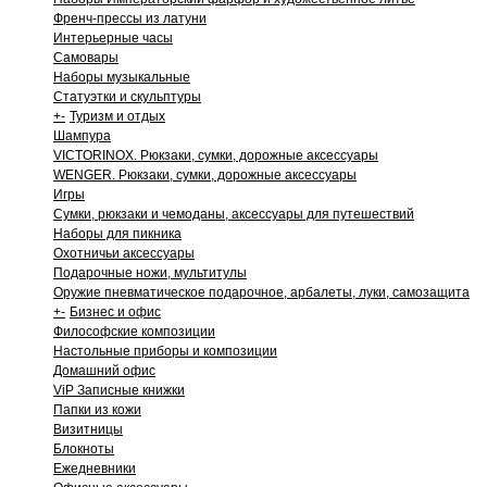
Френч-прессы из латуни
Интерьерные часы
Самовары
Наборы музыкальные
Статуэтки и скульптуры
+
-
Туризм и отдых
Шампура
VICTORINOX. Рюкзаки, сумки, дорожные аксессуары
WENGER. Рюкзаки, сумки, дорожные аксессуары
Игры
Сумки, рюкзаки и чемоданы, аксессуары для путешествий
Наборы для пикника
Охотничьи аксессуары
Подарочные ножи, мультитулы
Оружие пневматическое подарочное, арбалеты, луки, самозащита
+
-
Бизнес и офис
Философские композиции
Настольные приборы и композиции
Домашний офис
ViP Записные книжки
Папки из кожи
Визитницы
Блокноты
Ежедневники