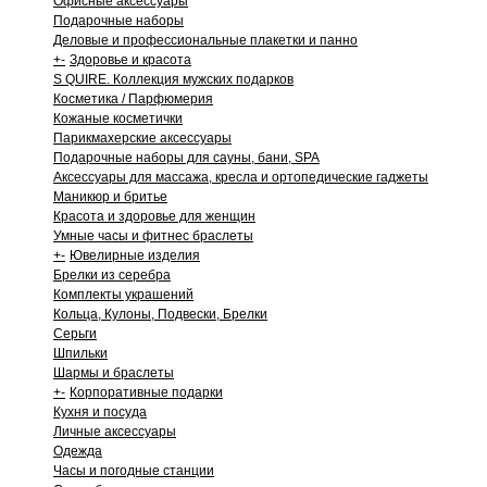
Офисные аксессуары
Подарочные наборы
Деловые и профессиональные плакетки и панно
+
-
Здоровье и красота
S QUIRE. Коллекция мужских подарков
Косметика / Парфюмерия
Кожаные косметички
Парикмахерские аксессуары
Подарочные наборы для сауны, бани, SPA
Аксессуары для массажа, кресла и ортопедические гаджеты
Маникюр и бритье
Красота и здоровье для женщин
Умные часы и фитнес браслеты
+
-
Ювелирные изделия
Брелки из серебра
Комплекты украшений
Кольца, Кулоны, Подвески, Брелки
Серьги
Шпильки
Шармы и браслеты
+
-
Корпоративные подарки
Кухня и посуда
Личные аксессуары
Одежда
Часы и погодные станции