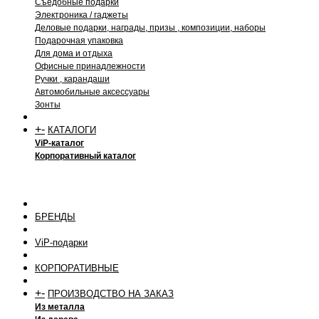
Съедобные подарки
Электроника / гаджеты
Деловые подарки, награды, призы , композиции, наборы
Подарочная упаковка
Для дома и отдыха
Офисные принадлежности
Ручки , карандаши
Автомобильные аксессуары
Зонты
+
-
КАТАЛОГИ
ViP-каталог
Корпоративный каталог
БРЕНДЫ
ViP-подарки
КОРПОРАТИВНЫЕ
+
-
ПРОИЗВОДСТВО НА ЗАКАЗ
Из металла