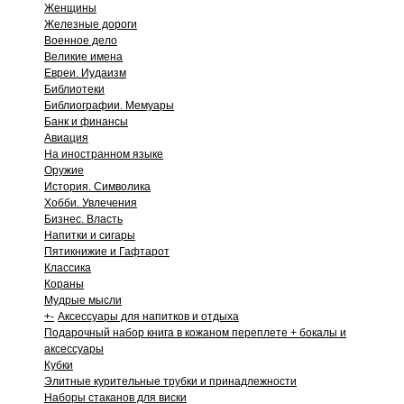
Женщины
Железные дороги
Военное дело
Великие имена
Евреи. Иудаизм
Библиотеки
Библиографии. Мемуары
Банк и финансы
Авиация
На иностранном языке
Оружие
История. Символика
Хобби. Увлечения
Бизнес. Власть
Напитки и сигары
Пятикнижие и Гафтарот
Классика
Кораны
Мудрые мысли
+
-
Аксессуары для напитков и отдыха
Подарочный набор книга в кожаном переплете + бокалы и
аксессуары
Кубки
Элитные курительные трубки и принадлежности
Наборы стаканов для виски