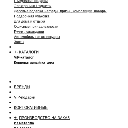
Съедобные подарки
Электроника / гаджеты
Деловые подарки, награды, призы , композиции, наборы
Подарочная упаковка
Для дома и отдыха
Офисные принадлежности
Ручки , карандаши
Автомобильные аксессуары
Зонты
+
-
КАТАЛОГИ
ViP-каталог
Корпоративный каталог
БРЕНДЫ
ViP-подарки
КОРПОРАТИВНЫЕ
+
-
ПРОИЗВОДСТВО НА ЗАКАЗ
Из металла