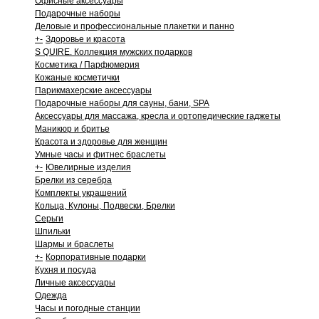
Офисные аксессуары
Подарочные наборы
Деловые и профессиональные плакетки и панно
+
-
Здоровье и красота
S QUIRE. Коллекция мужских подарков
Косметика / Парфюмерия
Кожаные косметички
Парикмахерские аксессуары
Подарочные наборы для сауны, бани, SPA
Аксессуары для массажа, кресла и ортопедические гаджеты
Маникюр и бритье
Красота и здоровье для женщин
Умные часы и фитнес браслеты
+
-
Ювелирные изделия
Брелки из серебра
Комплекты украшений
Кольца, Кулоны, Подвески, Брелки
Серьги
Шпильки
Шармы и браслеты
+
-
Корпоративные подарки
Кухня и посуда
Личные аксессуары
Одежда
Часы и погодные станции