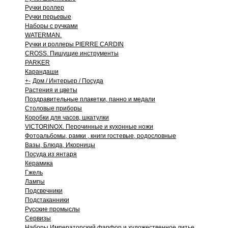
Ручки роллер
Ручки перьевые
Наборы с ручками
WATERMAN.
Ручки и роллеры PIERRE CARDIN
CROSS. Пишущие инструменты
PARKER
Карандаши
+
-
Дом / Интерьер / Посуда
Растения и цветы
Поздравительные плакетки, панно и медали
Столовые приборы
Коробки для часов, шкатулки
VICTORINOX. Перочинные и кухонные ножи
Фотоальбомы, рамки , книги гостевые, родословные
Вазы, Блюда, Икорницы
Посуда из янтаря
Керамика
Гжель
Лампы
Подсвечники
Подстаканники
Русские промыслы
Сервизы
Наборы Императорский фарфор и художественное литье