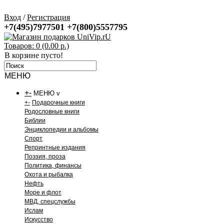
Вход
/
Регистрация
+7(495)7977501
+7(800)5557795
Товаров: 0 (0.00 р.)
В корзине пусто!
МЕНЮ
+
-
МЕНЮ v
+
-
Подарочные книги
Родословные книги
Библии
Энциклопедии и альбомы
Спорт
Репринтные издания
Поэзия, проза
Политика, финансы
Охота и рыбалка
Нефть
Море и флот
МВД, спецслужбы
Ислам
Искусство