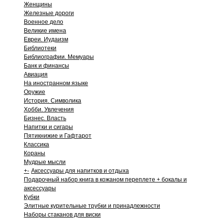
Женщины
Железные дороги
Военное дело
Великие имена
Евреи. Иудаизм
Библиотеки
Библиографии. Мемуары
Банк и финансы
Авиация
На иностранном языке
Оружие
История. Символика
Хобби. Увлечения
Бизнес. Власть
Напитки и сигары
Пятикнижие и Гафтарот
Классика
Кораны
Мудрые мысли
+
-
Аксессуары для напитков и отдыха
Подарочный набор книга в кожаном переплете + бокалы и
аксессуары
Кубки
Элитные курительные трубки и принадлежности
Наборы стаканов для виски