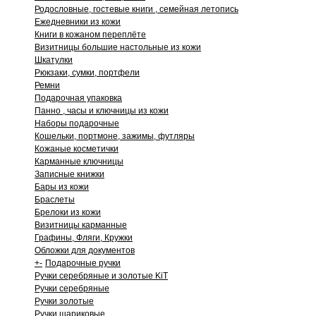
Родословные, гостевые книги , семейная летопись
Ежедневники из кожи
Книги в кожаном переплёте
Визитницы большие настольные из кожи
Шкатулки
Рюкзаки, сумки, портфели
Ремни
Подарочная упаковка
Панно , часы и ключницы из кожи
Наборы подарочные
Кошельки, портмоне, зажимы, футляры
Кожаные косметички
Карманные ключницы
Записные книжки
Бары из кожи
Браслеты
Брелоки из кожи
Визитницы карманные
Графины, Фляги, Кружки
Обложки для документов
+
-
Подарочные ручки
Ручки серебряные и золотые KiT
Ручки серебряные
Ручки золотые
Ручки шариковые