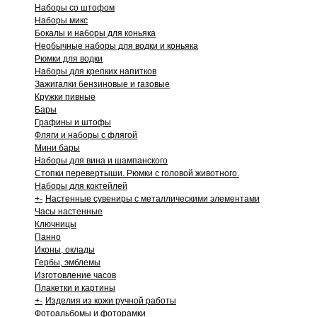
Наборы со штофом
Наборы микс
Бокалы и наборы для коньяка
Необычные наборы для водки и коньяка
Рюмки для водки
Наборы для крепких напитков
Зажигалки бензиновые и газовые
Кружки пивные
Бары
Графины и штофы
Фляги и наборы с флягой
Мини бары
Наборы для вина и шампанского
Стопки перевертыши. Рюмки с головой животного.
Наборы для коктейлей
+
-
Настенные сувениры с металлическими элементами
Часы настенные
Ключницы
Панно
Иконы, оклады
Гербы, эмблемы
Изготовление часов
Плакетки и картины
+
-
Изделия из кожи ручной работы
Фотоальбомы и фоторамки