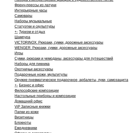
Френч-прессы из латуни
Интерьерные часы
Самовары
Наборы музыкальные
Статуэтки и скульптуры
+
-
Туризм и отдых
Шампура
VICTORINOX. Рюкзаки, сумки, дорожные аксессуары
WENGER. Рюкзаки, сумки, дорожные аксессуары
Игры
Сумки, рюкзаки и чемоданы, аксессуары для путешествий
Наборы для пикника
Охотничьи аксессуары
Подарочные ножи, мультитулы
Оружие пневматическое подарочное, арбалеты, луки, самозащита
+
-
Бизнес и офис
Философские композиции
Настольные приборы и композиции
Домашний офис
ViP Записные книжки
Папки из кожи
Визитницы
Блокноты
Ежедневники