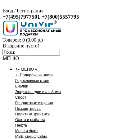
Вход
/
Регистрация
+7(495)7977501
+7(800)5557795
Товаров: 0 (0.00 р.)
В корзине пусто!
МЕНЮ
+
-
МЕНЮ v
+
-
Подарочные книги
Родословные книги
Библии
Энциклопедии и альбомы
Спорт
Репринтные издания
Поэзия, проза
Политика, финансы
Охота и рыбалка
Нефть
Море и флот
МВД, спецслужбы