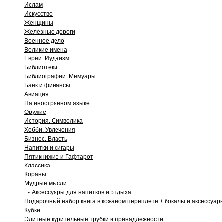
Ислам
Искусство
Женщины
Железные дороги
Военное дело
Великие имена
Евреи. Иудаизм
Библиотеки
Библиографии. Мемуары
Банк и финансы
Авиация
На иностранном языке
Оружие
История. Символика
Хобби. Увлечения
Бизнес. Власть
Напитки и сигары
Пятикнижие и Гафтарот
Классика
Кораны
Мудрые мысли
+
-
Аксессуары для напитков и отдыха
Подарочный набор книга в кожаном переплете + бокалы и аксессуар
Кубки
Элитные курительные трубки и принадлежности