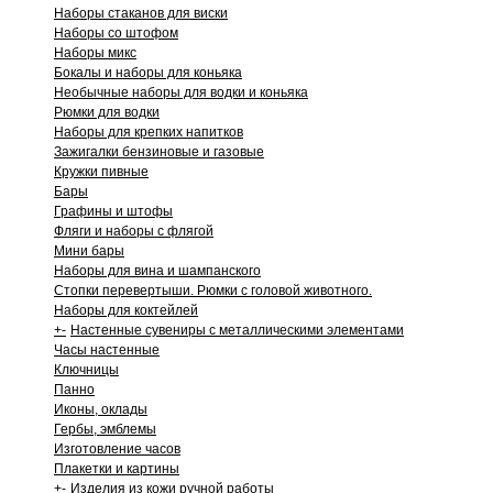
Наборы стаканов для виски
Наборы со штофом
Наборы микс
Бокалы и наборы для коньяка
Необычные наборы для водки и коньяка
Рюмки для водки
Наборы для крепких напитков
Зажигалки бензиновые и газовые
Кружки пивные
Бары
Графины и штофы
Фляги и наборы с флягой
Мини бары
Наборы для вина и шампанского
Стопки перевертыши. Рюмки с головой животного.
Наборы для коктейлей
+
-
Настенные сувениры с металлическими элементами
Часы настенные
Ключницы
Панно
Иконы, оклады
Гербы, эмблемы
Изготовление часов
Плакетки и картины
+
-
Изделия из кожи ручной работы