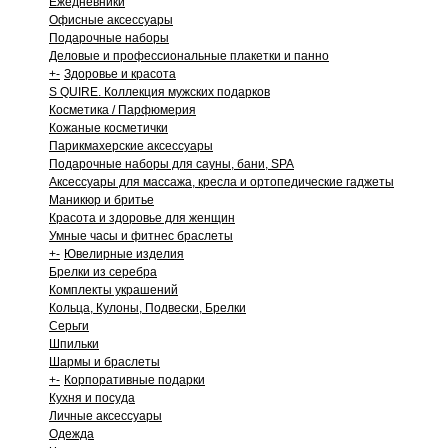
Ежедневники
Офисные аксессуары
Подарочные наборы
Деловые и профессиональные плакетки и панно
+
-
Здоровье и красота
S QUIRE. Коллекция мужских подарков
Косметика / Парфюмерия
Кожаные косметички
Парикмахерские аксессуары
Подарочные наборы для сауны, бани, SPA
Аксессуары для массажа, кресла и ортопедические гаджеты
Маникюр и бритье
Красота и здоровье для женщин
Умные часы и фитнес браслеты
+
-
Ювелирные изделия
Брелки из серебра
Комплекты украшений
Кольца, Кулоны, Подвески, Брелки
Серьги
Шпильки
Шармы и браслеты
+
-
Корпоративные подарки
Кухня и посуда
Личные аксессуары
Одежда