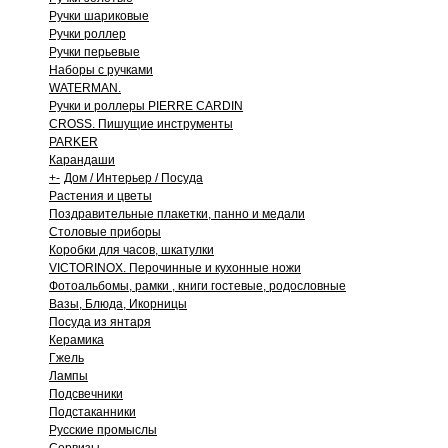
Ручки шариковые
Ручки роллер
Ручки перьевые
Наборы с ручками
WATERMAN.
Ручки и роллеры PIERRE CARDIN
CROSS. Пишущие инструменты
PARKER
Карандаши
+
-
Дом / Интерьер / Посуда
Растения и цветы
Поздравительные плакетки, панно и медали
Столовые приборы
Коробки для часов, шкатулки
VICTORINOX. Перочинные и кухонные ножи
Фотоальбомы, рамки , книги гостевые, родословные
Вазы, Блюда, Икорницы
Посуда из янтаря
Керамика
Гжель
Лампы
Подсвечники
Подстаканники
Русские промыслы