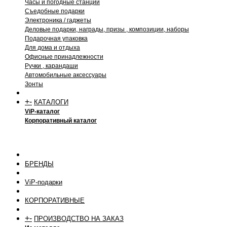
Часы и погодные станции
Съедобные подарки
Электроника / гаджеты
Деловые подарки, награды, призы , композиции, наборы
Подарочная упаковка
Для дома и отдыха
Офисные принадлежности
Ручки , карандаши
Автомобильные аксессуары
Зонты
+
-
КАТАЛОГИ
ViP-каталог
Корпоративный каталог
БРЕНДЫ
ViP-подарки
КОРПОРАТИВНЫЕ
+
-
ПРОИЗВОДСТВО НА ЗАКАЗ