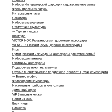
Сервизы
Наборы Императорский фарфор и художественное литье
Френч-прессы из латуни
Интерьерные часы
Самовары
Наборы музыкальные
Статуэтки и скульптуры
+
-
Туризм и отдых
Шампура
VICTORINOX. Рюкзаки, сумки, дорожные аксессуары
WENGER. Рюкзаки, сумки, дорожные аксессуары
Игры
Сумки, рюкзаки и чемоданы, аксессуары для путешествий
Наборы для пикника
Охотничьи аксессуары
Подарочные ножи, мультитулы
Оружие пневматическое подарочное, арбалеты, луки, самозащита
+
-
Бизнес и офис
Философские композиции
Настольные приборы и композиции
Домашний офис
ViP Записные книжки
Папки из кожи
Визитницы
Блокноты