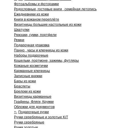
Фотоальбомы и фоторамки
Родословные, гостевые книги , семейная летопись
Ежедневники из кожи
Книги в кожаном переплёте
Визитницы большие настольные из кожи
Шкатулки
Рюкзаки, сумки, портфели
Ремни
Подарочная упаковка
Панно , часы и ключницы из кожи
Наборы подарочные
Кошельки, портмоне, зажимы, футляры
Кожаные косметички
Карманные ключницы
Записные книжки
Бары из кожи
Браслеты
Брелоки из кожи
Визитницы карманные
Графины, Фляги, Кружки
Обложки для документов
+
-
Подарочные ручки
Ручки серебряные и золотые KiT
Ручки серебряные
Ручки золотые