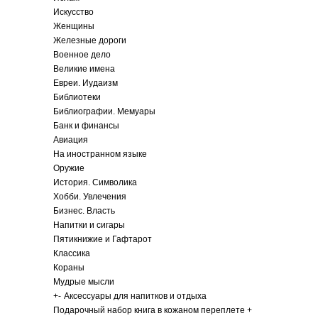
Искусство
Женщины
Железные дороги
Военное дело
Великие имена
Евреи. Иудаизм
Библиотеки
Библиографии. Мемуары
Банк и финансы
Авиация
На иностранном языке
Оружие
История. Символика
Хобби. Увлечения
Бизнес. Власть
Напитки и сигары
Пятикнижие и Гафтарот
Классика
Кораны
Мудрые мысли
+
-
Аксессуары для напитков и отдыха
Подарочный набор книга в кожаном переплете +