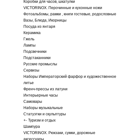
Коробки для часов, шкатулки
VICTORINOX. Перочинные и кухонные ножи
Фотоальбомы, рамки , книги гостевые, родословные
Вазы, Блюда, Икорницы
Посуда из янтаря
Керамика
Гжель
Лампы
Подсвечники
Подстаканники
Русские промыслы
Сервизы
Наборы Императорский фарфор и художественное
литье
Френч-прессы из латуни
Интерьерные часы
Самовары
Наборы музыкальные
Статуэтки и скульптуры
+
-
Туризм и отдых
Шампура
VICTORINOX. Рюкзаки, сумки, дорожные
аксессуары