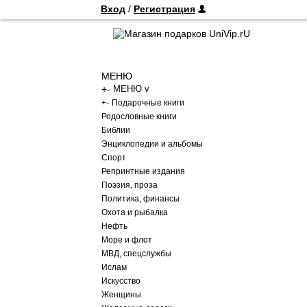
Вход
/
Регистрация
МЕНЮ
+
-
МЕНЮ v
+
-
Подарочные книги
Родословные книги
Библии
Энциклопедии и альбомы
Спорт
Репринтные издания
Поэзия, проза
Политика, финансы
Охота и рыбалка
Нефть
Море и флот
МВД, спецслужбы
Ислам
Искусство
Женщины