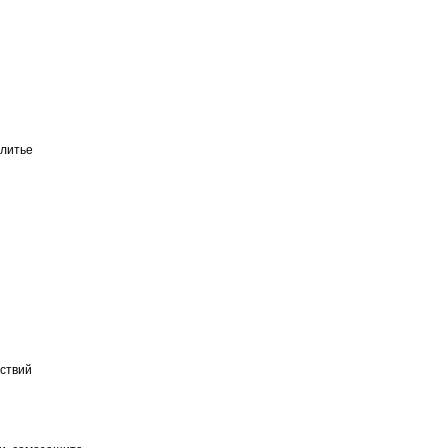
литье
ествий