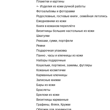
Плакетки и картины
+
-
Изделия из кожи ручной работы
Фотоальбомы и фоторамки
Родословные, гостевые книги , семейная летопись
Ежедневники из кожи
Книги в кожаном переплёте
Визитницы большие настольные из кожи
Шкатулки
Рюкзаки, сумки, портфели
Ремни
Подарочная упаковка
Панно , часы и ключницы из кожи
Наборы подарочные
Кошельки, портмоне, зажимы, футляры
Кожаные косметички
Карманные ключницы
Записные книжки
Бары из кожи
Браслеты
Брелоки из кожи
Визитницы карманные
Графины, Фляги, Кружки
Обложки для документов