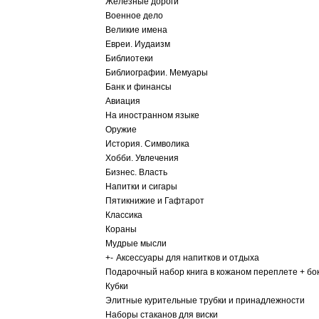
Железные дороги
Военное дело
Великие имена
Евреи. Иудаизм
Библиотеки
Библиографии. Мемуары
Банк и финансы
Авиация
На иностранном языке
Оружие
История. Символика
Хобби. Увлечения
Бизнес. Власть
Напитки и сигары
Пятикнижие и Гафтарот
Классика
Кораны
Мудрые мысли
+
-
Аксессуары для напитков и отдыха
Подарочный набор книга в кожаном переплете + бо
Кубки
Элитные курительные трубки и принадлежности
Наборы стаканов для виски