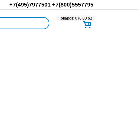
+7(495)7977501
+7(800)5557795
Товаров: 0 (0.00 р.)