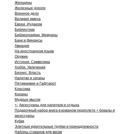
Женщины
Железные дороги
Военное дело
Великие имена
Евреи. Иудаизм
Библиотеки
Библиографии. Мемуары
Банк и финансы
Авиация
На иностранном языке
Оружие
История. Символика
Хобби. Увлечения
Бизнес. Власть
Напитки и сигары
Пятикнижие и Гафтарот
Классика
Кораны
Мудрые мысли
+
-
Аксессуары для напитков и отдыха
Подарочный набор книга в кожаном переплете + бокалы и
аксессуары
Кубки
Элитные курительные трубки и принадлежности
Наборы стаканов для виски