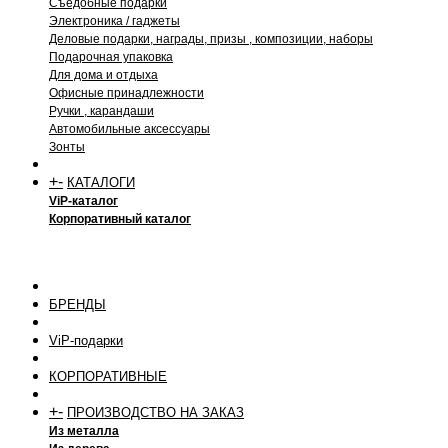
Съедобные подарки
Электроника / гаджеты
Деловые подарки, награды, призы , композиции, наборы
Подарочная упаковка
Для дома и отдыха
Офисные принадлежности
Ручки , карандаши
Автомобильные аксессуары
Зонты
+
-
КАТАЛОГИ
ViP-каталог
Корпоративный каталог
БРЕНДЫ
ViP-подарки
КОРПОРАТИВНЫЕ
+
-
ПРОИЗВОДСТВО НА ЗАКАЗ
Из металла