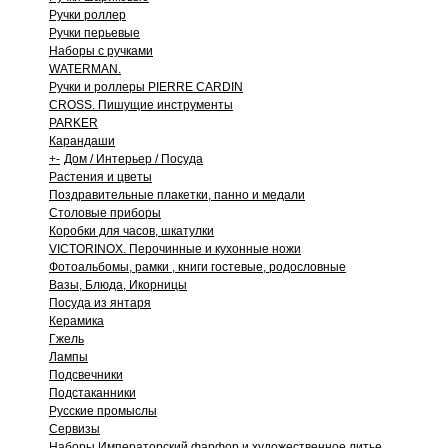
Ручки роллер
Ручки перьевые
Наборы с ручками
WATERMAN.
Ручки и роллеры PIERRE CARDIN
CROSS. Пишущие инструменты
PARKER
Карандаши
+
-
Дом / Интерьер / Посуда
Растения и цветы
Поздравительные плакетки, панно и медали
Столовые приборы
Коробки для часов, шкатулки
VICTORINOX. Перочинные и кухонные ножи
Фотоальбомы, рамки , книги гостевые, родословные
Вазы, Блюда, Икорницы
Посуда из янтаря
Керамика
Гжель
Лампы
Подсвечники
Подстаканники
Русские промыслы
Сервизы
Наборы Императорский фарфор и художественное литье