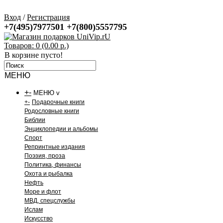
Вход
/
Регистрация
+7(495)7977501
+7(800)5557795
Товаров: 0 (0.00 р.)
В корзине пусто!
МЕНЮ
+
-
МЕНЮ v
+
-
Подарочные книги
Родословные книги
Библии
Энциклопедии и альбомы
Спорт
Репринтные издания
Поэзия, проза
Политика, финансы
Охота и рыбалка
Нефть
Море и флот
МВД, спецслужбы
Ислам
Искусство