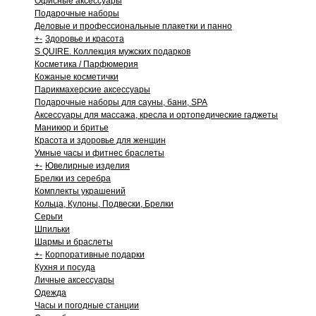
Офисные аксессуары
Подарочные наборы
Деловые и профессиональные плакетки и панно
+
-
Здоровье и красота
S QUIRE. Коллекция мужских подарков
Косметика / Парфюмерия
Кожаные косметички
Парикмахерские аксессуары
Подарочные наборы для сауны, бани, SPA
Аксессуары для массажа, кресла и ортопедические гаджеты
Маникюр и бритье
Красота и здоровье для женщин
Умные часы и фитнес браслеты
+
-
Ювелирные изделия
Брелки из серебра
Комплекты украшений
Кольца, Кулоны, Подвески, Брелки
Серьги
Шпильки
Шармы и браслеты
+
-
Корпоративные подарки
Кухня и посуда
Личные аксессуары
Одежда
Часы и погодные станции