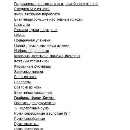
Родословные, гостевые книги , семейная летопись
Ежедневники из кожи
Книги в кожаном переплёте
Визитницы большие настольные из кожи
Шкатулки
Рюкзаки, сумки, портфели
Ремни
Подарочная упаковка
Панно , часы и ключницы из кожи
Наборы подарочные
Кошельки, портмоне, зажимы, футляры
Кожаные косметички
Карманные ключницы
Записные книжки
Бары из кожи
Браслеты
Брелоки из кожи
Визитницы карманные
Графины, Фляги, Кружки
Обложки для документов
+
-
Подарочные ручки
Ручки серебряные и золотые KiT
Ручки серебряные
Ручки золотые
Ручки шариковые