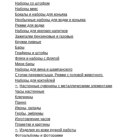
Наборы со штофом
Наборы микс
Бокалы и наборы для коньяка
Необычные наборы для водки и коньяка
Рюмки для водки
Наборы для крепких напитков
Зажигалки бензиновые и газовые
Кружки пивные
Бары
Графины и штофы
Фляги и наборы с флягой
Мини бары
Наборы для вина и шампанского
Стопки перевертыши. Рюмки с головой животного.
Наборы для коктейлей
+
-
Настенные сувениры с металлическими элементами
Часы настенные
Ключницы
Панно
Иконы, оклады
Гербы, эмблемы
Изготовление часов
Плакетки и картины
+
-
Изделия из кожи ручной работы
Фотоальбомы и фоторамки