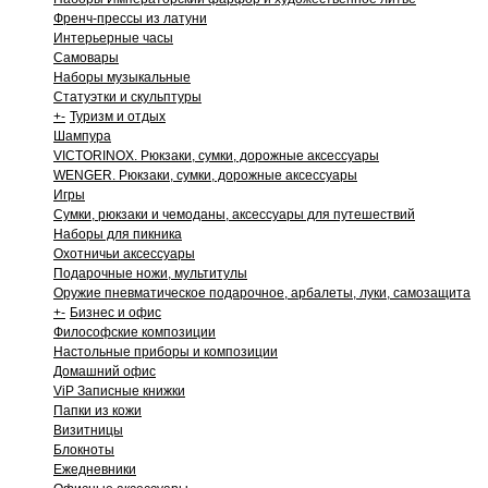
Френч-прессы из латуни
Интерьерные часы
Самовары
Наборы музыкальные
Статуэтки и скульптуры
+
-
Туризм и отдых
Шампура
VICTORINOX. Рюкзаки, сумки, дорожные аксессуары
WENGER. Рюкзаки, сумки, дорожные аксессуары
Игры
Сумки, рюкзаки и чемоданы, аксессуары для путешествий
Наборы для пикника
Охотничьи аксессуары
Подарочные ножи, мультитулы
Оружие пневматическое подарочное, арбалеты, луки, самозащита
+
-
Бизнес и офис
Философские композиции
Настольные приборы и композиции
Домашний офис
ViP Записные книжки
Папки из кожи
Визитницы
Блокноты
Ежедневники