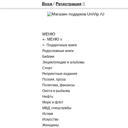
Вход
/
Регистрация
МЕНЮ
+
-
МЕНЮ v
+
-
Подарочные книги
Родословные книги
Библии
Энциклопедии и альбомы
Спорт
Репринтные издания
Поэзия, проза
Политика, финансы
Охота и рыбалка
Нефть
Море и флот
МВД, спецслужбы
Ислам
Искусство
Женщины