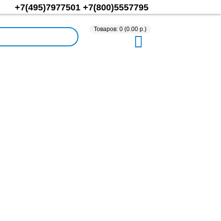
+7(495)7977501
+7(800)5557795
Товаров: 0 (0.00 р.)