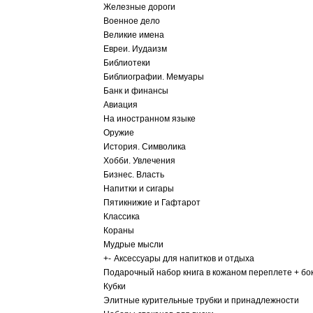
Железные дороги
Военное дело
Великие имена
Евреи. Иудаизм
Библиотеки
Библиографии. Мемуары
Банк и финансы
Авиация
На иностранном языке
Оружие
История. Символика
Хобби. Увлечения
Бизнес. Власть
Напитки и сигары
Пятикнижие и Гафтарот
Классика
Кораны
Мудрые мысли
+
-
Аксессуары для напитков и отдыха
Подарочный набор книга в кожаном переплете + бо
Кубки
Элитные курительные трубки и принадлежности