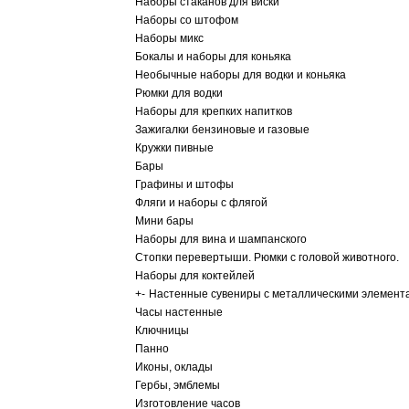
Наборы стаканов для виски
Наборы со штофом
Наборы микс
Бокалы и наборы для коньяка
Необычные наборы для водки и коньяка
Рюмки для водки
Наборы для крепких напитков
Зажигалки бензиновые и газовые
Кружки пивные
Бары
Графины и штофы
Фляги и наборы с флягой
Мини бары
Наборы для вина и шампанского
Стопки перевертыши. Рюмки с головой животного.
Наборы для коктейлей
+
-
Настенные сувениры с металлическими элемент
Часы настенные
Ключницы
Панно
Иконы, оклады
Гербы, эмблемы
Изготовление часов