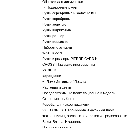
Обложки для документов
+
-
Подарочные ручки
Ручки серебряные и золотые KiT
Ручки серебряные
Ручки золотые
Ручки шариковые
Ручки роллер
Ручки перьевые
Наборы с ручками
WATERMAN.
Ручки и роллеры PIERRE CARDIN
CROSS. Пишущие инструменты
PARKER
Карандаши
+
-
Дом / Интерьер / Посуда
Растения и цветы
Поздравительные плакетки, панно и медали
Столовые приборы
Коробки для часов, шкатулки
VICTORINOX. Перочинные и кухонные ножи
Фотоальбомы, рамки , книги гостевые, родословные
Вазы, Блюда, Икорницы
Посуда из янтаря