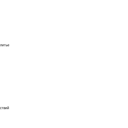
литье
ествий