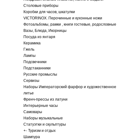
Столовые приборы
Коробки для часов, шкатулки
VICTORINOX. Перочинные и кухонные ножи
Фотоальбомы, рамки , книги гостевые, родословные
Вазы, Блюда, Икорницы
Посуда из янтаря
Керамика
Гжель
Лампы
Подсвечники
Подстаканники
Русские промыслы
Сервизы
Наборы Императорский фарфор и художественное
литье
Френч-прессы из латуни
Интерьерные часы
Самовары
Наборы музыкальные
Статуэтки и скульптуры
+
-
Туризм и отдых
Шампура