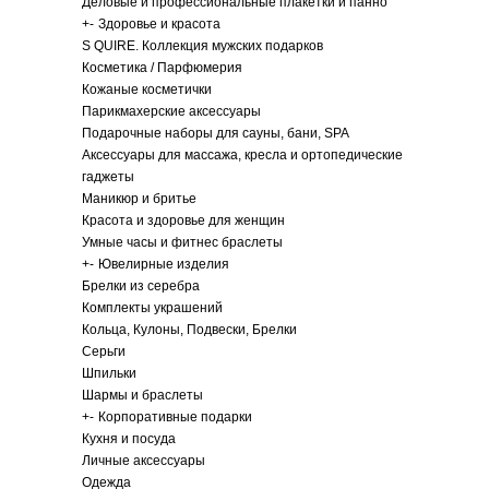
Деловые и профессиональные плакетки и панно
+
-
Здоровье и красота
S QUIRE. Коллекция мужских подарков
Косметика / Парфюмерия
Кожаные косметички
Парикмахерские аксессуары
Подарочные наборы для сауны, бани, SPA
Аксессуары для массажа, кресла и ортопедические
гаджеты
Маникюр и бритье
Красота и здоровье для женщин
Умные часы и фитнес браслеты
+
-
Ювелирные изделия
Брелки из серебра
Комплекты украшений
Кольца, Кулоны, Подвески, Брелки
Серьги
Шпильки
Шармы и браслеты
+
-
Корпоративные подарки
Кухня и посуда
Личные аксессуары
Одежда