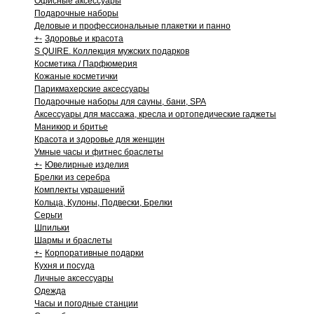
Офисные аксессуары
Подарочные наборы
Деловые и профессиональные плакетки и панно
+
-
Здоровье и красота
S QUIRE. Коллекция мужских подарков
Косметика / Парфюмерия
Кожаные косметички
Парикмахерские аксессуары
Подарочные наборы для сауны, бани, SPA
Аксессуары для массажа, кресла и ортопедические гаджеты
Маникюр и бритье
Красота и здоровье для женщин
Умные часы и фитнес браслеты
+
-
Ювелирные изделия
Брелки из серебра
Комплекты украшений
Кольца, Кулоны, Подвески, Брелки
Серьги
Шпильки
Шармы и браслеты
+
-
Корпоративные подарки
Кухня и посуда
Личные аксессуары
Одежда
Часы и погодные станции