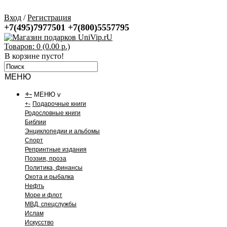
Вход
/
Регистрация
+7(495)7977501
+7(800)5557795
Товаров: 0 (0.00 р.)
В корзине пусто!
МЕНЮ
+
-
МЕНЮ v
+
-
Подарочные книги
Родословные книги
Библии
Энциклопедии и альбомы
Спорт
Репринтные издания
Поэзия, проза
Политика, финансы
Охота и рыбалка
Нефть
Море и флот
МВД, спецслужбы
Ислам
Искусство