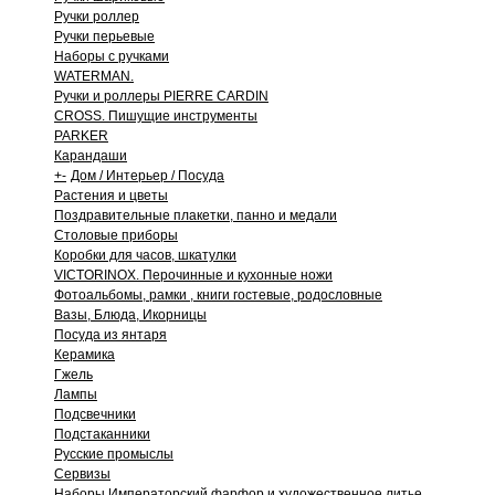
Ручки роллер
Ручки перьевые
Наборы с ручками
WATERMAN.
Ручки и роллеры PIERRE CARDIN
CROSS. Пишущие инструменты
PARKER
Карандаши
+
-
Дом / Интерьер / Посуда
Растения и цветы
Поздравительные плакетки, панно и медали
Столовые приборы
Коробки для часов, шкатулки
VICTORINOX. Перочинные и кухонные ножи
Фотоальбомы, рамки , книги гостевые, родословные
Вазы, Блюда, Икорницы
Посуда из янтаря
Керамика
Гжель
Лампы
Подсвечники
Подстаканники
Русские промыслы
Сервизы
Наборы Императорский фарфор и художественное литье