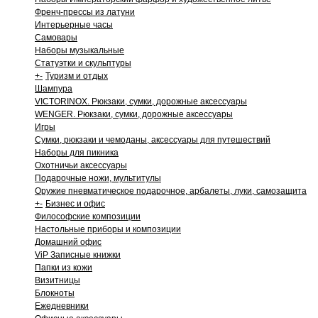
Френч-прессы из латуни
Интерьерные часы
Самовары
Наборы музыкальные
Статуэтки и скульптуры
+
-
Туризм и отдых
Шампура
VICTORINOX. Рюкзаки, сумки, дорожные аксессуары
WENGER. Рюкзаки, сумки, дорожные аксессуары
Игры
Сумки, рюкзаки и чемоданы, аксессуары для путешествий
Наборы для пикника
Охотничьи аксессуары
Подарочные ножи, мультитулы
Оружие пневматическое подарочное, арбалеты, луки, самозащита
+
-
Бизнес и офис
Философские композиции
Настольные приборы и композиции
Домашний офис
ViP Записные книжки
Папки из кожи
Визитницы
Блокноты
Ежедневники