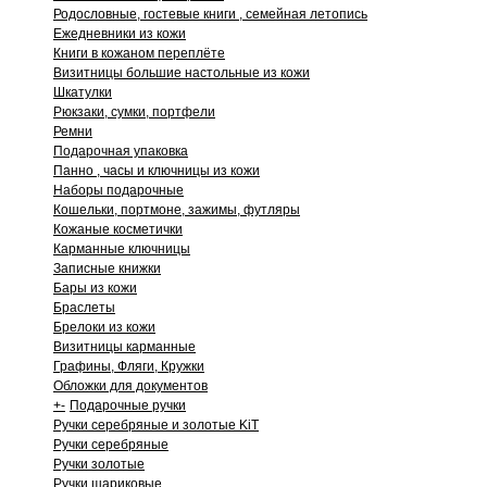
Родословные, гостевые книги , семейная летопись
Ежедневники из кожи
Книги в кожаном переплёте
Визитницы большие настольные из кожи
Шкатулки
Рюкзаки, сумки, портфели
Ремни
Подарочная упаковка
Панно , часы и ключницы из кожи
Наборы подарочные
Кошельки, портмоне, зажимы, футляры
Кожаные косметички
Карманные ключницы
Записные книжки
Бары из кожи
Браслеты
Брелоки из кожи
Визитницы карманные
Графины, Фляги, Кружки
Обложки для документов
+
-
Подарочные ручки
Ручки серебряные и золотые KiT
Ручки серебряные
Ручки золотые
Ручки шариковые