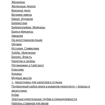
Женщины
Железные дороги
Военное дело
Великие имена
Евреи. Иудаизм
Библиотеки
Библиографии. Мемуары
Банк и финансы
Авиация
На иностранном языке
Оружие
История. Символика
Хобби. Увлечения
Бизнес. Власть
Напитки и сигары
Пятикнижие и Гафтарот
Классика
Кораны
Мудрые мысли
+
-
Аксессуары для напитков и отдыха
Подарочный набор книга в кожаном переплете + бокалы и
аксессуары
Кубки
Элитные курительные трубки и принадлежности
Наборы стаканов для виски