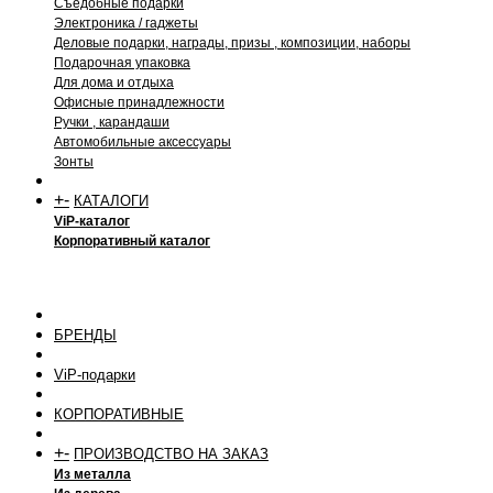
Съедобные подарки
Электроника / гаджеты
Деловые подарки, награды, призы , композиции, наборы
Подарочная упаковка
Для дома и отдыха
Офисные принадлежности
Ручки , карандаши
Автомобильные аксессуары
Зонты
+
-
КАТАЛОГИ
ViP-каталог
Корпоративный каталог
БРЕНДЫ
ViP-подарки
КОРПОРАТИВНЫЕ
+
-
ПРОИЗВОДСТВО НА ЗАКАЗ
Из металла