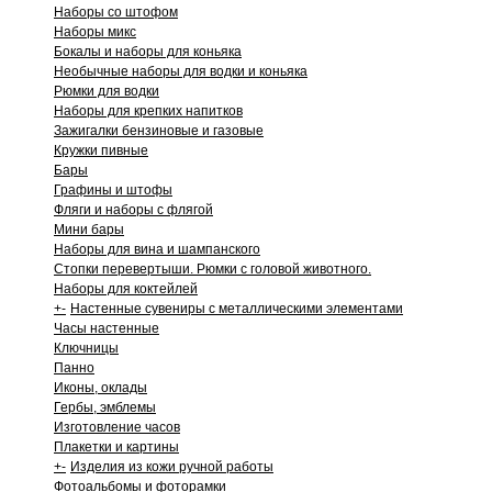
Наборы со штофом
Наборы микс
Бокалы и наборы для коньяка
Необычные наборы для водки и коньяка
Рюмки для водки
Наборы для крепких напитков
Зажигалки бензиновые и газовые
Кружки пивные
Бары
Графины и штофы
Фляги и наборы с флягой
Мини бары
Наборы для вина и шампанского
Стопки перевертыши. Рюмки с головой животного.
Наборы для коктейлей
+
-
Настенные сувениры с металлическими элементами
Часы настенные
Ключницы
Панно
Иконы, оклады
Гербы, эмблемы
Изготовление часов
Плакетки и картины
+
-
Изделия из кожи ручной работы
Фотоальбомы и фоторамки