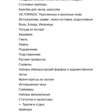
Столовые приборы
Коробки для часов, шкатулки
VICTORINOX. Перочинные и кухонные ножи
Фотоальбомы, рамки , книги гостевые, родословные
Вазы, Блюда, Икорницы
Посуда из янтаря
Керамика
Гжель
Лампы
Подсвечники
Подстаканники
Русские промыслы
Сервизы
Наборы Императорский фарфор и художественное
литье
Френч-прессы из латуни
Интерьерные часы
Самовары
Наборы музыкальные
Статуэтки и скульптуры
+
-
Туризм и отдых
Шампура