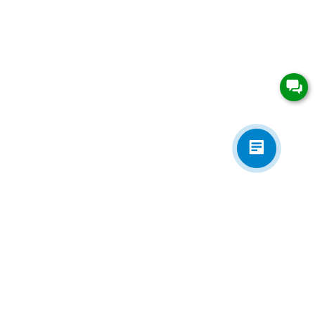
Приложения
Электронная почта
zakaz@univip.ru
7977501@gmail.com