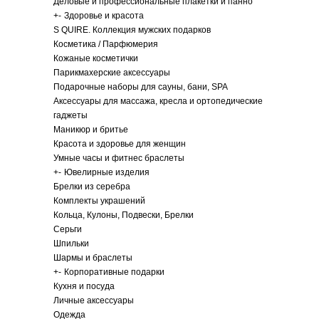
Деловые и профессиональные плакетки и панно
+
-
Здоровье и красота
S QUIRE. Коллекция мужских подарков
Косметика / Парфюмерия
Кожаные косметички
Парикмахерские аксессуары
Подарочные наборы для сауны, бани, SPA
Аксессуары для массажа, кресла и ортопедические
гаджеты
Маникюр и бритье
Красота и здоровье для женщин
Умные часы и фитнес браслеты
+
-
Ювелирные изделия
Брелки из серебра
Комплекты украшений
Кольца, Кулоны, Подвески, Брелки
Серьги
Шпильки
Шармы и браслеты
+
-
Корпоративные подарки
Кухня и посуда
Личные аксессуары
Одежда